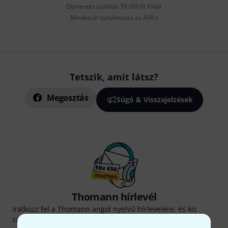
Díjmentes szállítás 79 000 Ft fölött
Minden ár tartalmazza az ÁFÁ-t
Tetszik, amit látsz?
Megosztás
Súgó & Visszajelzések
Thomann hírlevél
Iratkozz fel a Thomann angol nyelvű hírlevelére, és kis
szerencsével megnyerheted a
50
egyenként
50 € értékű