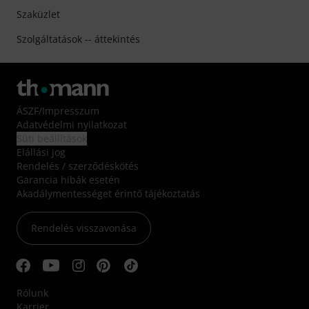
Szaküzlet
Szolgáltatások -- áttekintés
ÁSZF
/
Impresszum
Adatvédelmi nyilatkozat
Süti beállítások
Elállási jog
Rendelés / szerződéskötés
Garancia hibák esetén
Akadálymentességet érintő tájékoztatás
Rendelés visszavonása
Rólunk
Karrier