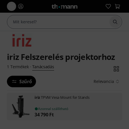
Keresés
iriz Felszerelés projektorhoz
Tanácsadás
1
Termékek
·
Szűrő
Relevancia
iriz
TPVM Vesa Mount for Stands
Azonnal szállítható
34 790
Ft