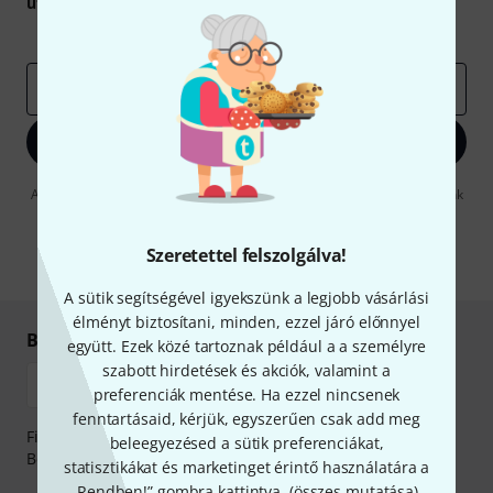
utalvány
egyikét.
Inspiráló gondolatok
Akciók
Thomann
e-mail cím
*
Bejelentkezés
A "Bejelentkezés" gombra kattintva elfogadja, hogy e-mailben küldjünk
önnek hirdetéseket. Bármikor leiratkozhat erről. A hírlevélről további
információkat az
data protection guideline
-ben talál.
Szeretettel felszolgálva!
* Kitöltés kötelező
A sütik segítségével igyekszünk a legjobb vásárlási
élményt biztosítani, minden, ezzel járó előnnyel
Biztonságos vásárlás és fizetés
együtt. Ezek közé tartoznak például a a személyre
szabott hirdetések és akciók, valamint a
preferenciák mentése. Ha ezzel nincsenek
fenntartásaid, kérjük, egyszerűen csak add meg
Fizessen biztonságosan, titkosítással: Banki átutalás vagy
beleegyezésed a sütik preferenciákat,
Betéti- vagy hitelkártya segítségével
statisztikákat és marketinget érintő használatára a
„Rendben!” gombra kattintva. (
összes mutatása
).