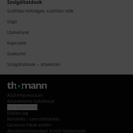
Szolgáltatások
Szállítási költségek, szállítási idők
Súgó
Utalványok
Kapcsolat
Szaküzlet
Szolgáltatások -- áttekintés
ÁSZF
/
Impresszum
Adatvédelmi nyilatkozat
Süti beállítások
Elállási jog
Rendelés / szerződéskötés
Garancia hibák esetén
Akadálymentességet érintő tájékoztatás