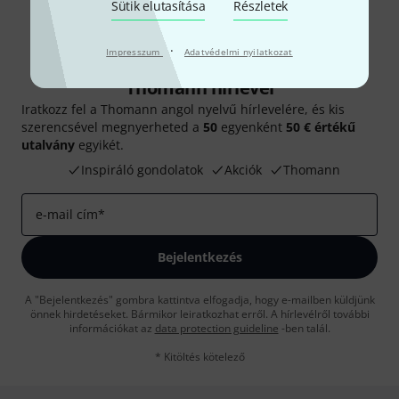
Sütik elutasítása
Részletek
·
Impresszum
Adatvédelmi nyilatkozat
Thomann hírlevél
Iratkozz fel a Thomann angol nyelvű hírlevelére, és kis
szerencsével megnyerheted a
50
egyenként
50 € értékű
utalvány
egyikét.
Inspiráló gondolatok
Akciók
Thomann
e-mail cím
*
Bejelentkezés
A "Bejelentkezés" gombra kattintva elfogadja, hogy e-mailben küldjünk
önnek hirdetéseket. Bármikor leiratkozhat erről. A hírlevélről további
információkat az
data protection guideline
-ben talál.
* Kitöltés kötelező