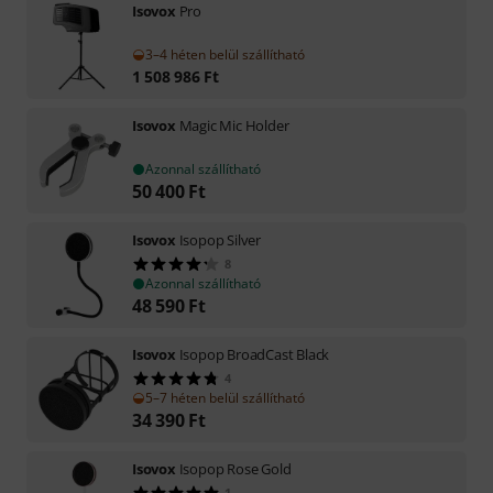
Isovox
Pro
3–4 héten belül szállítható
1 508 986
Ft
Isovox
Magic Mic Holder
Azonnal szállítható
50 400
Ft
Isovox
Isopop Silver
8
Azonnal szállítható
48 590
Ft
Isovox
Isopop BroadCast Black
4
5–7 héten belül szállítható
34 390
Ft
Isovox
Isopop Rose Gold
1