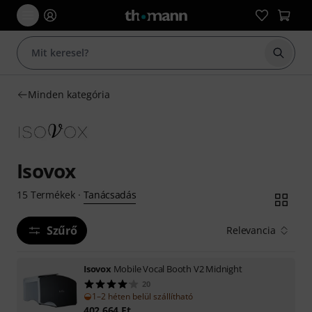
Keresés
Minden kategória
Isovox
Tanácsadás
15
Termékek
·
Szűrő
Relevancia
Isovox
Mobile Vocal Booth V2 Midnight
20
1–2 héten belül szállítható
402 664
Ft