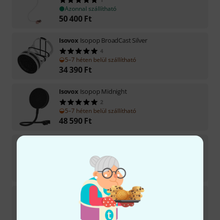
Azonnal szállítható
50 400
Ft
Isovox
Isopop BroadCast Silver
4
5–7 héten belül szállítható
34 390
Ft
Isovox
Isopop Midnight
2
5–7 héten belül szállítható
48 590
Ft
Isovox
Isopop Bronze
4
5–7 héten belül szállítható
48 590
Ft
Isovox
Isomic
2
1–2 héten belül szállítható