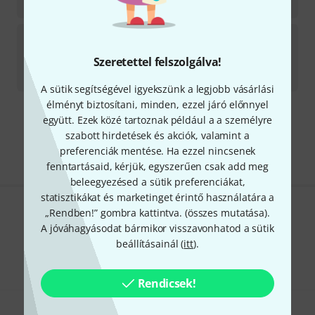
452 431
Ft
Isovox
IsoBooth
Szeretettel felszolgálva!
5–7 héten belül szállítható
3 110 575
Ft
A sütik segítségével igyekszünk a legjobb vásárlási
élményt biztosítani, minden, ezzel járó előnnyel
együtt. Ezek közé tartoznak például a a személyre
Díjmentes szállítás 79 000 Ft fölött
szabott hirdetések és akciók, valamint a
Minden ár tartalmazza az ÁFÁ-t
preferenciák mentése. Ha ezzel nincsenek
fenntartásaid, kérjük, egyszerűen csak add meg
beleegyezésed a sütik preferenciákat,
statisztikákat és marketinget érintő használatára a
„Rendben!” gombra kattintva. (
összes mutatása
).
Tetszik, amit látsz?
A jóváhagyásodat bármikor visszavonhatod a sütik
beállításainál (
itt
).
Megosztás
Súgó & Visszajelzések
Rendicsek!