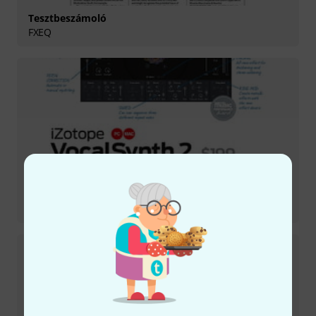
Tesztbeszámoló
FXEQ
Tesztbeszámoló
VocalSynth 2