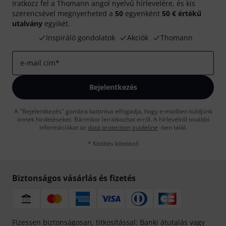
Iratkozz fel a Thomann angol nyelvű hírlevelére, és kis
szerencsével megnyerheted a
50
egyenként
50 € értékű
utalvány
egyikét.
Inspiráló gondolatok
Akciók
Thomann
e-mail cím
*
Bejelentkezés
A "Bejelentkezés" gombra kattintva elfogadja, hogy e-mailben küldjünk
önnek hirdetéseket. Bármikor leiratkozhat erről. A hírlevélről további
információkat az
data protection guideline
-ben talál.
* Kitöltés kötelező
Biztonságos vásárlás és fizetés
Fizessen biztonságosan, titkosítással: Banki átutalás vagy