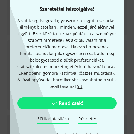
Szeretettel felszolgálva!
A sütik segítségével igyekszünk a legjobb vásárlási
Tesztbeszámoló
élményt biztosítani, minden, ezzel járó előnnyel
Equinox
együtt. Ezek közé tartoznak például a a személyre
szabott hirdetések és akciók, valamint a
preferenciák mentése. Ha ezzel nincsenek
fenntartásaid, kérjük, egyszerűen csak add meg
beleegyezésed a sütik preferenciákat,
statisztikákat és marketinget érintő használatára a
„Rendben!” gombra kattintva. (
összes mutatása
).
A jóváhagyásodat bármikor visszavonhatod a sütik
beállításainál (
itt
).
Tesztbeszámoló
Rendicsek!
Trash
Sütik elutasítása
Részletek
·