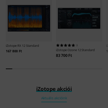
iZotope
RX 12 Standard
3
i
iZotope
Ozone 12 Standard
167 800 Ft
1
83 700 Ft
iZotope akciói
Aktuális akcióink