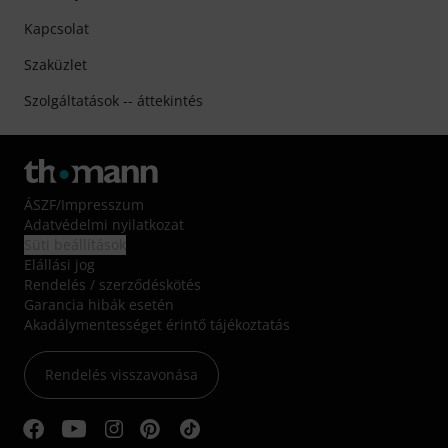
Kapcsolat
Szaküzlet
Szolgáltatások -- áttekintés
ÁSZF
/
Impresszum
Adatvédelmi nyilatkozat
Süti beállítások
Elállási jog
Rendelés / szerződéskötés
Garancia hibák esetén
Akadálymentességet érintő tájékoztatás
Rendelés visszavonása