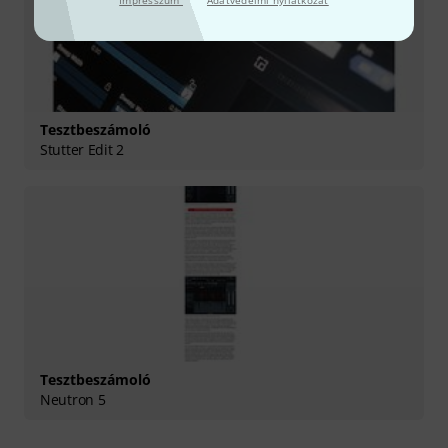
Impresszum
Adatvédelmi nyilatkozat
Tesztbeszámoló
Stutter Edit 2
Tesztbeszámoló
Neutron 5