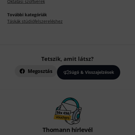
Oktatási szoftverek
További kategóriák
Táskák stúdiófelszereléshez
Tetszik, amit látsz?
Megosztás
Súgó & Visszajelzések
Thomann hírlevél