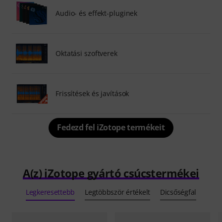
Audio- és effekt-pluginek
Oktatási szoftverek
Frissítések és javítások
Fedezd fel iZotope termékeit
A(z) iZotope gyártó csúcstermékei
Legkeresettebb
Legtöbbször értékelt
Dicsőségfal