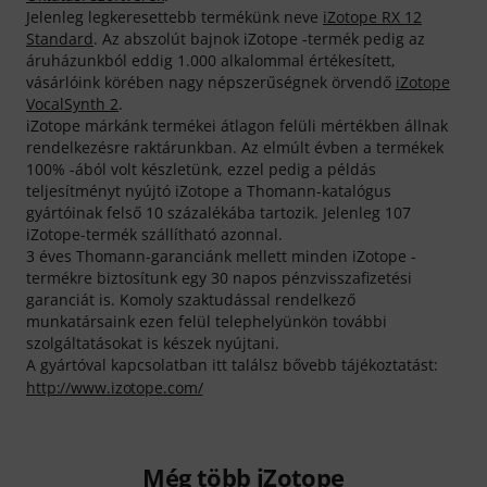
Jelenleg legkeresettebb termékünk neve
iZotope RX 12
Standard
. Az abszolút bajnok iZotope -termék pedig az
áruházunkból eddig 1.000 alkalommal értékesített,
vásárlóink körében nagy népszerűségnek örvendő
iZotope
VocalSynth 2
.
iZotope márkánk termékei átlagon felüli mértékben állnak
rendelkezésre raktárunkban. Az elmúlt évben a termékek
100% -ából volt készletünk, ezzel pedig a példás
teljesítményt nyújtó iZotope a Thomann-katalógus
gyártóinak felső 10 százalékába tartozik. Jelenleg 107
iZotope-termék szállítható azonnal.
3 éves Thomann-garanciánk mellett minden iZotope -
termékre biztosítunk egy 30 napos pénzvisszafizetési
garanciát is. Komoly szaktudással rendelkező
munkatársaink ezen felül telephelyünkön további
szolgáltatásokat is készek nyújtani.
A gyártóval kapcsolatban itt találsz bővebb tájékoztatást:
http://www.izotope.com/
Még több iZotope