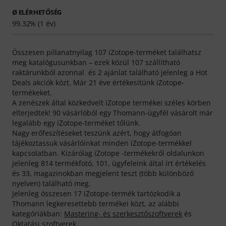
Ø ELÉRHETŐSÉG
99.32% (1 év)
Összesen pillanatnyilag 107 iZotope-terméket találhatsz
meg katalógusunkban – ezek közül 107 szállítható
raktárunkból azonnal és 2 ajánlat található jelenleg a Hot
Deals akciók közt. Már 21 éve értékesítünk iZotope-
termékeket.
A zenészek által közkedvelt iZotope termékei széles körben
elterjedtek! 90 vásárlóból egy Thomann-ügyfél vásárolt már
legalább egy iZotope-terméket tőlünk.
Nagy erőfeszítéseket teszünk azért, hogy átfogóan
tájékoztassuk vásárlóinkat minden iZotope-termékkel
kapcsolatban. Kizárólag iZotope -termékekről oldalunkon
jelenleg 814 termékfotó, 101, ügyfeleink által írt értékelés
és 33, magazinokban megjelent teszt (több különböző
nyelven) található meg.
Jelenleg összesen 17 iZotope-termék tartózkodik a
Thomann legkeresettebb termékei közt, az alábbi
kategóriákban:
Mastering- és szerkesztőszoftverek
és
Oktatási szoftverek
.