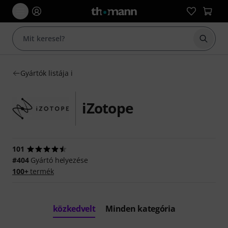
Keresés
Gyártók listája i
iZotope
101
#404
Gyártó helyezése
100+
termék
közkedvelt
Minden kategória