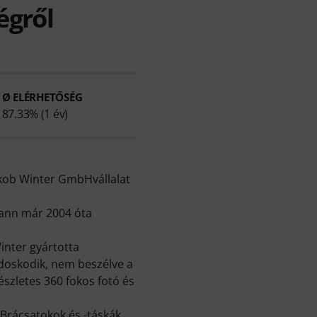
égről
Ø ELÉRHETŐSÉG
87.33% (1 év)
Jakob Winter GmbHvállalat
mann már 2004 óta
inter gyártotta
doskodik, nem beszélve a
észletes 360 fokos fotó és
Brácsatokok és -táskák
,