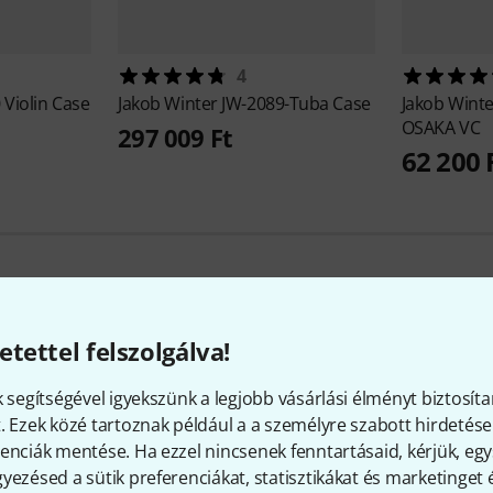
4
 Violin Case
Jakob Winter
JW-2089-Tuba Case
Jakob Wint
OSAKA VC
297 009 Ft
62 200 
etettel felszolgálva!
Jakob Winter akciói
k segítségével igyekszünk a legjobb vásárlási élményt biztosíta
. Ezek közé tartoznak például a a személyre szabott hirdetések
Alkalmi vételek
enciák mentése. Ha ezzel nincsenek fenntartásaid, kérjük, e
yezésed a sütik preferenciákat, statisztikákat és marketinget