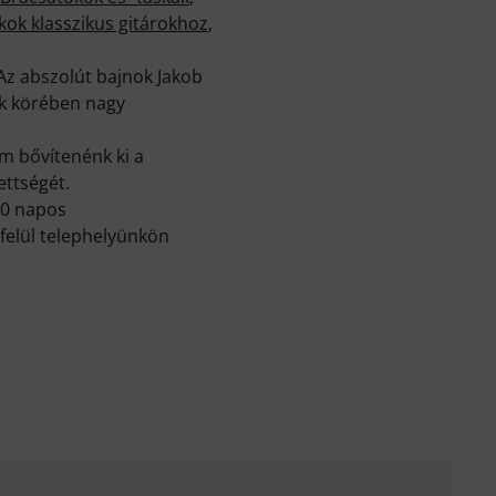
ok klasszikus gitárokhoz
,
 Az abszolút bajnok Jakob
nk körében nagy
m bővítenénk ki a
ettségét.
30 napos
felül telephelyünkön