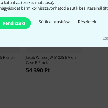
 kattintva. (
összes mutatása
).
hagyásodat bármikor visszavonhatod a sütik beállításainál (
itt
Sütik elutasítása
Részletek
Rendicsek!
Im
5 French
Jakob Winter
JW 51025 B Violin
Case B-Stock
54 390 Ft