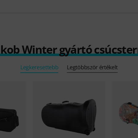
Jakob Winter gyártó csúcste
Legkeresettebb
Legtöbbször értékelt