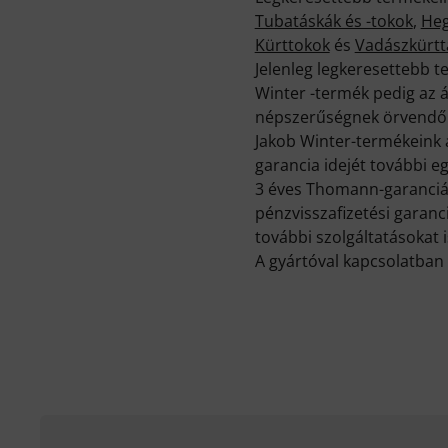
Tubatáskák és -tokok
,
Heg
Kürttokok
és
Vadászkürtt
Jelenleg legkeresettebb 
Winter -termék pedig az 
népszerűségnek örvend
Jakob Winter-termékeink 
garancia idejét további eg
3 éves Thomann-garancián
pénzvisszafizetési garanc
további szolgáltatásokat i
A gyártóval kapcsolatban 