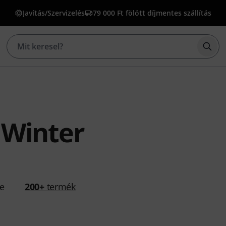
Javítás/Szervizelés
79 000 Ft fölött díjmentes szállítás
Kere
 Winter
se
200+
termék