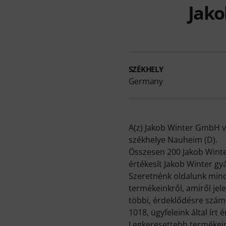
Jako
SZÉKHELY
Germany
A(z) Jakob Winter GmbH vá
székhelye Nauheim (D).
Összesen 200 Jakob Winte
értékesít Jakob Winter gy
Szeretnénk oldalunk mind
termékeinkről, amiről je
többi, érdeklődésre számo
1018, ügyfeleink által írt é
Legkeresettebb termékeink