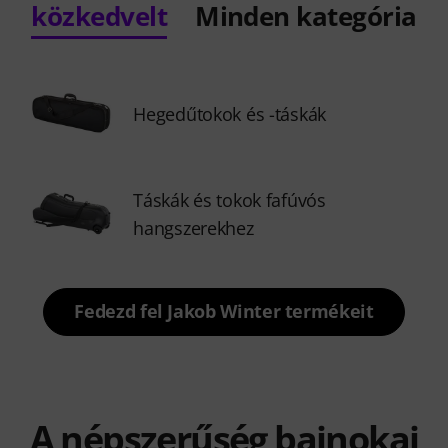
közkedvelt
Minden kategória
Hegedűtokok és -táskák
Táskák és tokok fafúvós
hangszerekhez
Fedezd fel Jakob Winter termékeit
A népszerűség bajnokai