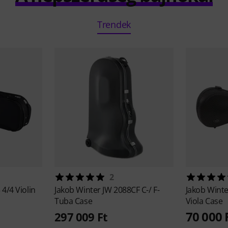
Trendek
2
4/4 Violin
Jakob Winter
JW 2088CF C-/ F-
Jakob Wint
Tuba Case
Viola Case
70 000 
297 009 Ft