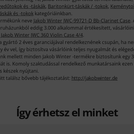
edűtokok és -táskák
,
Baritonkürt-táskák / -tokok
,
Keménytok
áskák és -tokok
kategóriáinkban.
termékünk neve
Jakob Winter JWC-99721-D Bb-Clarinet Case
.
áruházunkból eddig 3.000 alkalommal értékesített, vásárlói
ő
Jakob Winter JWC 360 Violin Case 4/4
.
a gyártó 2 éves garanciájával rendelkeznének csupán, ha ne
y év vel, így biztosítva vásárlóink teljes nyugalmát és eléged
k mellett minden Jakob Winter -termékre biztosítunk egy 
iát is. Komoly szaktudással rendelkező munkatársaink ezen 
s készek nyújtani.
itt találsz bővebb tájékoztatást:
http://jakobwinter.de
Így érhetsz el minket