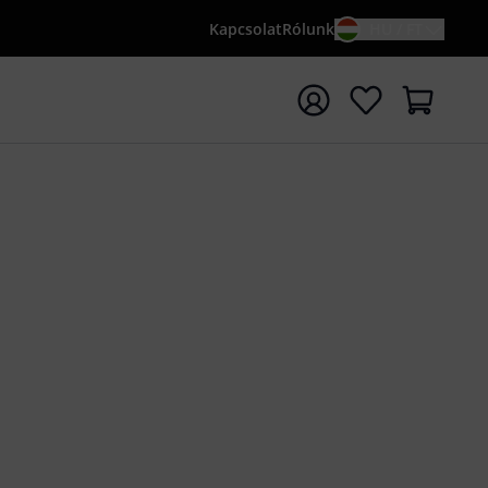
Kapcsolat
Rólunk
HU / FT
sés indítása {searchTerm} keresőszóval