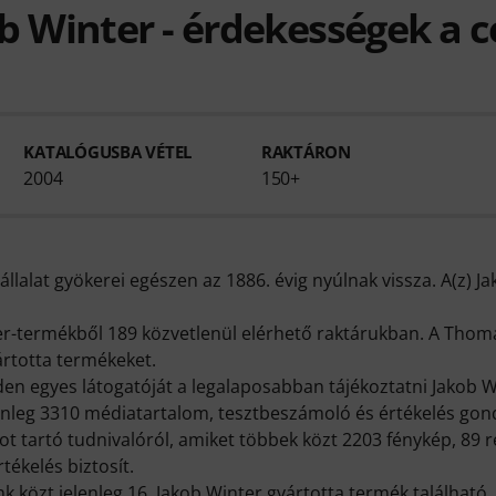
b Winter - érdekességek a c
KATALÓGUSBA VÉTEL
RAKTÁRON
2004
150+
llalat gyökerei egészen az 1886. évig nyúlnak vissza. A(z) 
r-termékből 189 közvetlenül elérhető raktárukban. A Tho
ártotta termékeket.
en egyes látogatóját a legalaposabban tájékoztatni Jakob W
lenleg 3310 médiatartalom, tesztbeszámoló és értékelés gon
t tartó tudnivalóról, amiket többek közt 2203 fénykép, 89 r
rtékelés biztosít.
 közt jelenleg 16, Jakob Winter gyártotta termék található,