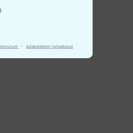
).
·
presszum
Adatvédelmi nyilatkozat