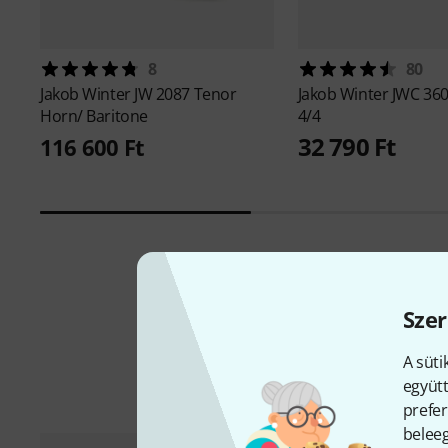
8
80
Jakob Winter
JW 2087 Tenor
Jakob Winter
JWC 360
Horn/ Baritone
4/4
32 790 Ft
116 600 Ft
Szer
A süti
együtt
prefer
beleeg