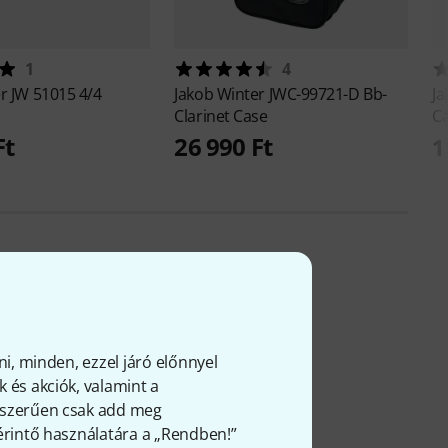
1
4
er
JW 51015 4/4
Jakob Winter
JWC-99721-D Bb-
Ja
Clarinet Case
C
Ft
26 990 Ft
1
ni, minden, ezzel járó előnnyel
 és akciók, valamint a
gyszerűen csak add meg
 érintő használatára a „Rendben!”