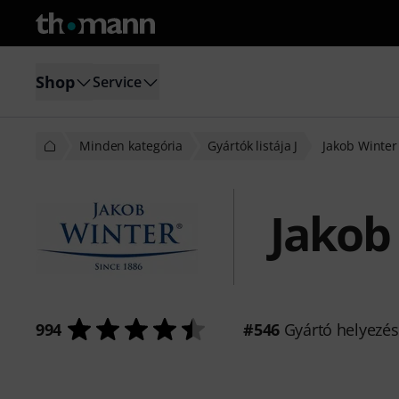
Shop
Service
Minden kategória
Gyártók listája J
Jakob Winter
Jakob
994
#546
Gyártó helyezé