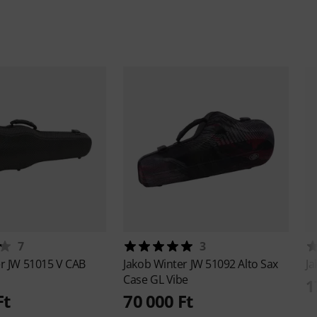
7
3
er
JW 51015 V CAB
Jakob Winter
JW 51092 Alto Sax
Ja
Case GL Vibe
1
Ft
70 000 Ft