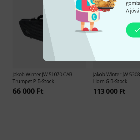
gombra
A jóvá
Jakob Winter
JW 51070 CAB
Jakob Winter
JW 5308
Trumpet P B-Stock
Horn G B-Stock
66 000 Ft
113 000 Ft