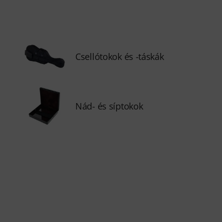
Csellótokok és -táskák
Nád- és síptokok