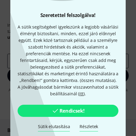
Szeretettel felszolgálva!
Thomann hírlevél
Iratkozz fel a Thomann angol nyelvű hírlevelére, és kis
A sütik segítségével igyekszünk a legjobb vásárlási
szerencsével megnyerheted a
50
egyenként
50 € értékű
élményt biztosítani, minden, ezzel járó előnnyel
utalvány
egyikét.
együtt. Ezek közé tartoznak például a a személyre
Inspiráló gondolatok
Akciók
Thomann
szabott hirdetések és akciók, valamint a
preferenciák mentése. Ha ezzel nincsenek
fenntartásaid, kérjük, egyszerűen csak add meg
e-mail cím
*
beleegyezésed a sütik preferenciákat,
statisztikákat és marketinget érintő használatára a
Bejelentkezés
„Rendben!” gombra kattintva. (
összes mutatása
).
A jóváhagyásodat bármikor visszavonhatod a sütik
A "Bejelentkezés" gombra kattintva elfogadja, hogy e-mailben küldjünk
beállításainál (
itt
).
önnek hirdetéseket. Bármikor leiratkozhat erről. A hírlevélről további
információkat az
data protection guideline
-ben talál.
* Kitöltés kötelező
Rendicsek!
Sütik elutasítása
Részletek
Biztonságos vásárlás és fizetés