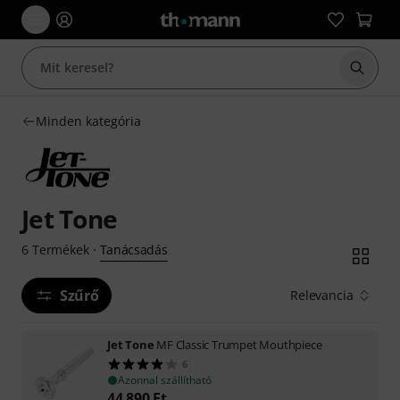
Keresés
Minden kategória
Jet Tone
Tanácsadás
6
Termékek
·
Szűrő
Relevancia
Jet Tone
MF Classic Trumpet Mouthpiece
6
Azonnal szállítható
44 890
Ft