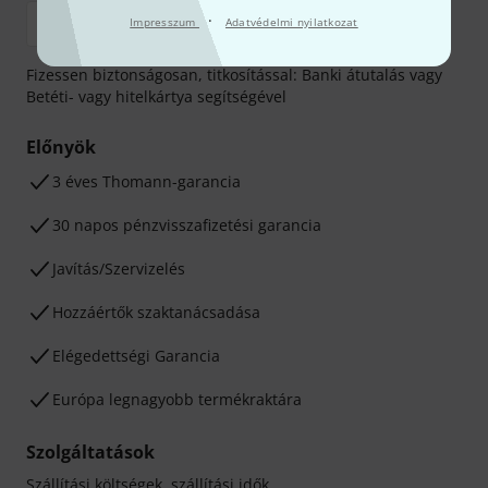
·
Impresszum
Adatvédelmi nyilatkozat
Fizessen biztonságosan, titkosítással: Banki átutalás vagy
Betéti- vagy hitelkártya segítségével
Előnyök
3 éves Thomann-garancia
30 napos pénzvisszafizetési garancia
Javítás/Szervizelés
Hozzáértők szaktanácsadása
Elégedettségi Garancia
Európa legnagyobb termékraktára
Szolgáltatások
Szállítási költségek, szállítási idők