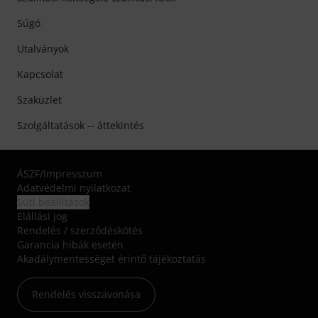
Súgó
Utalványok
Kapcsolat
Szaküzlet
Szolgáltatások -- áttekintés
ÁSZF
/
Impresszum
Adatvédelmi nyilatkozat
Süti beállítások
Elállási jog
Rendelés / szerződéskötés
Garancia hibák esetén
Akadálymentességet érintő tájékoztatás
Rendelés visszavonása