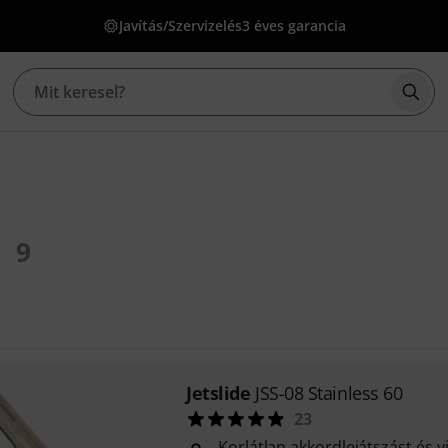
Javítás/Szervizelés
3 éves garancia
Kere
9
Jetslide
JSS-08 Stainless 60
23
Korlátlan akkordlejátszást és v