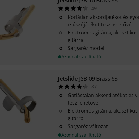
Jetslide
JSB-10 Brass 66
49
Korlátlan akkordjátékot és gy
csúszójátékot tesz lehetővé
Elektromos gitárra, akusztikus
gitárra
Sárgaréz modell
Azonnal szállítható
Jetslide
JSB-09 Brass 63
37
Gátlástalan akkordjátékot és v
tesz lehetővé
Elektromos gitárra, akusztikus
gitárra
Sárgaréz változat
Azonnal szállítható