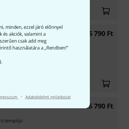
ni, minden, ezzel járó előnnyel
15 790
Ft
 és akciók, valamint a
gyszerűen csak add meg
 érintő használatára a „Rendben!”
ors tempójú
).
 gitárra és rezonátor
·
presszum
Adatvédelmi nyilatkozat
15 790
Ft
ors tempójú