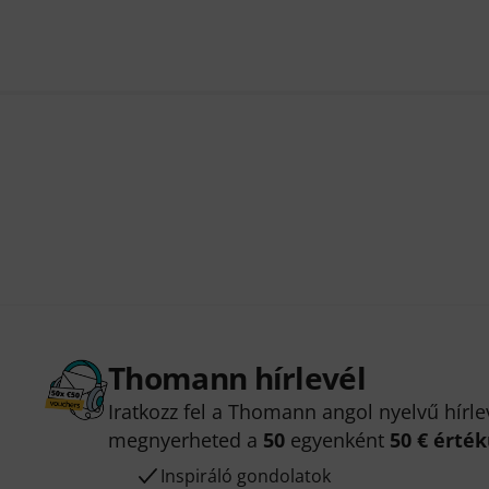
Thomann hírlevél
Iratkozz fel a Thomann angol nyelvű hírle
megnyerheted a
50
egyenként
50 € érté
Inspiráló gondolatok