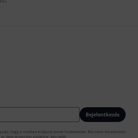
FÁ-t
Bejelentkezés
gadja, hogy e-mailben küldjünk önnek hirdetéseket. Bármikor leiratkozhat
t az
data protection guideline
-ben talál.