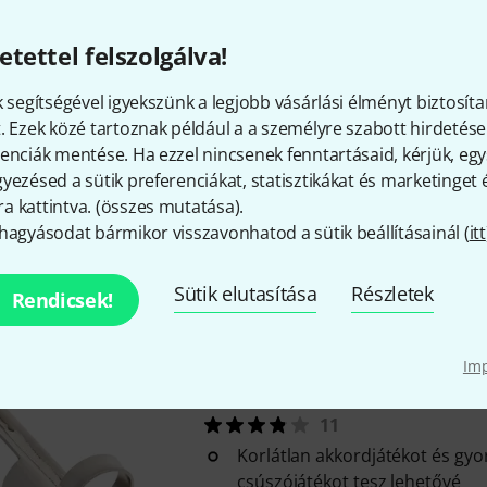
Sárgaréz modell
Azonnal szállítható
etettel felszolgálva!
k segítségével igyekszünk a legjobb vásárlási élményt biztosíta
Jetslide
JSS-11 Stainless 70
. Ezek közé tartoznak például a a személyre szabott hirdetések
12
enciák mentése. Ha ezzel nincsenek fenntartásaid, kérjük, e
yezésed a sütik preferenciákat, statisztikákat és marketinget
Korlátlan akkordjátékot és gy
 kattintva. (
összes mutatása
).
csúszójátékot tesz lehetővé
hagyásodat bármikor visszavonhatod a sütik beállításainál (
itt
Elektromos gitárra, akusztikus
gitárra
Acél modell
Sütik elutasítása
Részletek
Rendicsek!
Azonnal szállítható
Im
Jetslide
JSS-10 Stainless 66
11
Korlátlan akkordjátékot és gy
csúszójátékot tesz lehetővé