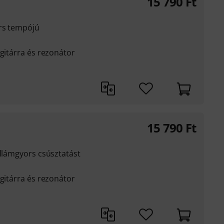
15 790
Ft
ors tempójú
 gitárra és rezonátor
15 790
Ft
illámgyors csúsztatást
 gitárra és rezonátor