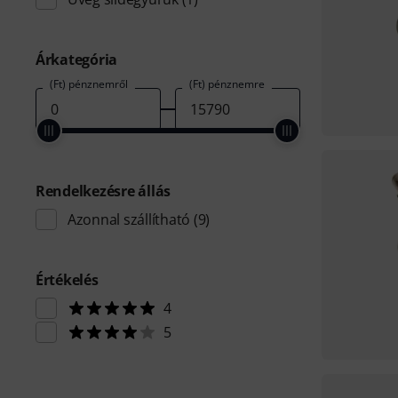
Árkategória
(Ft) pénznemről
(Ft) pénznemre
Rendelkezésre állás
Azonnal szállítható
(9)
Értékelés
4
5