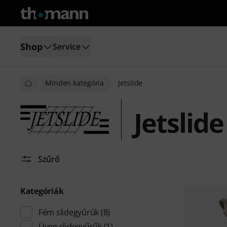
Shop
Service
Minden kategória
Jetslide
Jetslide
Szűrő
Kategóriák
Fém slidegyűrűk
(8)
Üveg slidegyűrűk
(1)