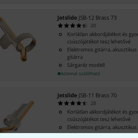
Jetslide
JSB-12 Brass 73
20
Korlátlan akkordjátékot és gy
csúszójátékot tesz lehetővé
Elektromos gitárra, akusztikus
gitárra
Sárgaréz modell
Azonnal szállítható
Jetslide
JSB-11 Brass 70
28
Korlátlan akkordjátékot és gy
csúszójátékot tesz lehetővé
Elektromos gitárra, akusztikus
gitárra