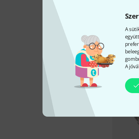
Szer
A süti
együtt
prefer
beleeg
gombra
A jóvá