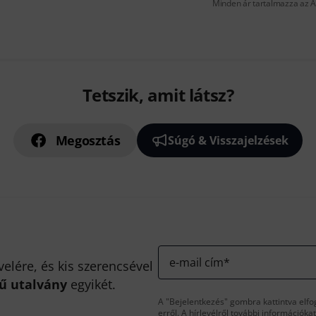
Minden ár tartalmazza az Á
Tetszik, amit látsz?
Megosztás
Súgó & Visszajelzések
e-mail cím
*
velére, és kis szerencsével
kű utalvány
egyikét.
A "Bejelentkezés" gombra kattintva elfo
erről. A hírlevélről további információka