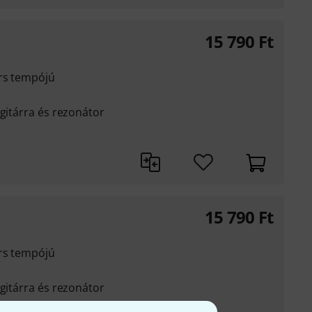
15 790
Ft
ors tempójú
 gitárra és rezonátor
15 790
Ft
ors tempójú
 gitárra és rezonátor