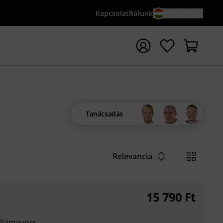
Kapcsolat
Rólunk
HU / FT
sés indítása {searchTerm} keresőszóval
Tanácsadás
Relevancia
15 790
Ft
illámgyors