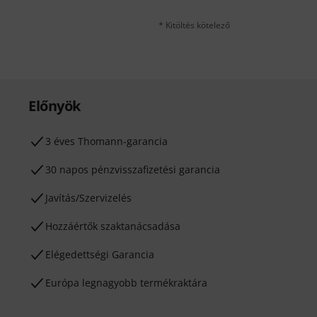
* Kitöltés kötelező
Előnyök
3 éves Thomann-garancia
30 napos pénzvisszafizetési garancia
Javítás/Szervizelés
Hozzáértők szaktanácsadása
Elégedettségi Garancia
Európa legnagyobb termékraktára