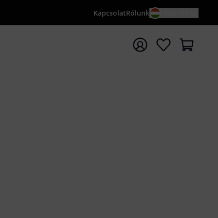
Kapcsolat
Rólunk
HU / FT
sés indítása {searchTerm} keresőszóval