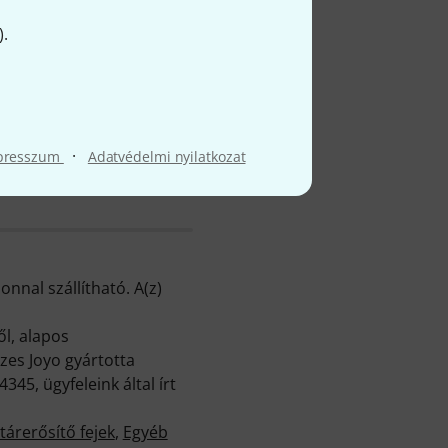
).
l
·
presszum
Adatvédelmi nyilatkozat
nnal szállítható. A(z)
l, alapos
zes Joyo gyártotta
45, ügyfeleink által írt
itárerősítő fejek
,
Egyéb