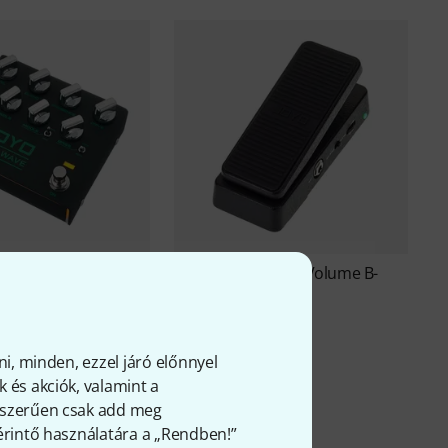
idal Wave Bass P B-
Joyo
Classic Wah / Volume B-
Stock
Ft
19 190 Ft
ni, minden, ezzel járó előnnyel
 és akciók, valamint a
gyszerűen csak add meg
 érintő használatára a „Rendben!”