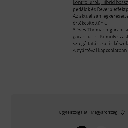
kontrollerek
,
Hibrid bassz
pedálok
és
Reverb effekt
Az aktuálisan legkeresett
értékesítettünk.
3 éves Thomann-garancián
garanciát is. Komoly sza
szolgáltatásokat is készek
A gyártóval kapcsolatban 
Ügyfélszolgálat - Magyarország