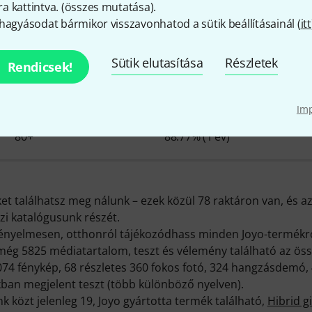
 kattintva. (
összes mutatása
).
hagyásodat bármikor visszavonhatod a sütik beállításainál (
itt
Joyo - érdekességek a cégrő
Sütik elutasítása
Részletek
Rendicsek!
Im
RAKTÁRON
Ø ELÉRHETŐSÉG
80+
88.77% (1 év)
t találhatsz meg nálunk – ezek közül 78 raktáron van, és azo
zi katalógusunk részét.
ényelmesen, otthonról tájékozódhass minden Joyo-termékrő
még 5825 médiatartalom, teszt és vélemény található az öss
4 fénykép, 68 részletes 360 fokos fotó, 324 hangzásdemó, 43
kban megjelent teszt (több különböző nyelven).
 közt jelenleg 19, Joyo gyártotta termék található,
Hibrid g