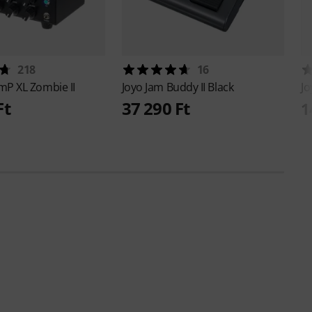
218
16
P XL Zombie II
Joyo
Jam Buddy II Black
J
Ft
37 290 Ft
1