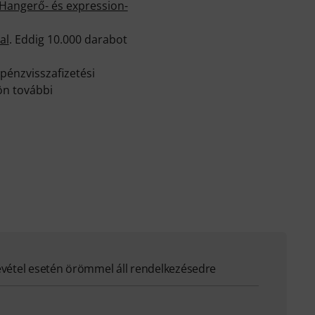
Hangerő- és expression-
al
. Eddig 10.000 darabot
pénzvisszafizetési
ön további
evétel esetén örömmel áll rendelkezésedre