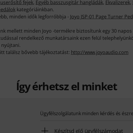
userősítő fejek
,
Egyéb basszusgitár hangládák
,
Ekvalizerek
,
pedálok
kategóriáinkban.
ebb, minden idők legforróbbja -
Joyo JSP-01 Page Turner Ped
k mellett minden Joyo -termékre biztosítunk egy 30 napos 
ktudással rendelkező munkatársaink ezen felül telephelyünk
 nyújtani.
itt találsz bővebb tájékoztatást:
http://www.joyoaudio.com
Így érhetsz el minket
Ügyfélszolgálatunk minden kérdés és észr
Készítsd elő ügyfélszámodat