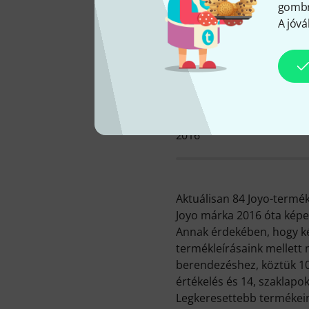
gombra
A jóvá
KATALÓGUSBA VÉTEL
2016
Aktuálisan 84 Joyo-terméke
Joyo márka 2016 óta képe
Annak érdekében, hogy k
termékleírásaink mellett 
berendezéshez, köztük 107
értékelés és 14, szaklapo
Legkeresettebb termékeink