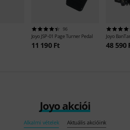
96
Joyo
JSP-01 Page Turner Pedal
Joyo
BanTam
11 190 Ft
48 590 
Joyo akciói
Alkalmi vételek
Aktuális akcióink