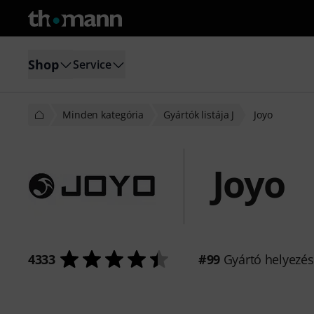
Shop
Service
Minden kategória
Gyártók listája J
Joyo
Joyo
4333
#99
Gyártó helyezé