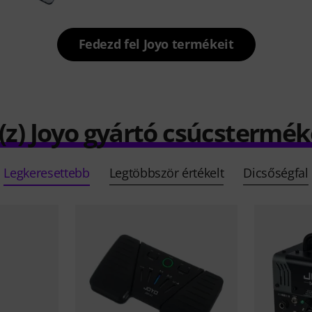
Fedezd fel Joyo termékeit
(z) Joyo gyártó csúcstermék
Legkeresettebb
Legtöbbször értékelt
Dicsőségfal