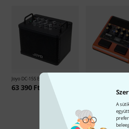
Joyo
DC-15S B-Stock
Joyo
Jam Buddy II Or
63 390 Ft
35 990 Ft
Szer
A süti
együtt
prefer
beleeg