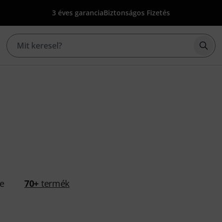
3 éves garancia
Biztonságos Fizetés
Kere
se
70+
termék