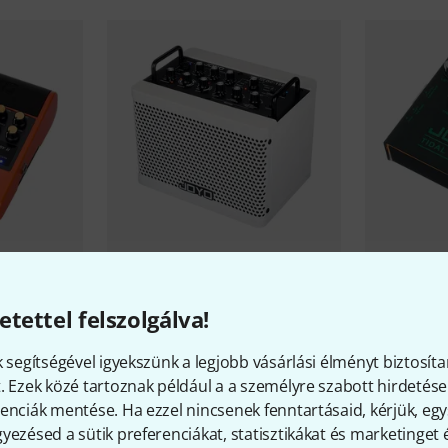
ange B-Stock
Joyo
DC-15B B-Stock
Joyo
R-30 T
Stock
67 500 Ft
etettel felszolgálva!
29 290 
k segítségével igyekszünk a legjobb vásárlási élményt biztosíta
. Ezek közé tartoznak például a a személyre szabott hirdetések
enciák mentése. Ha ezzel nincsenek fenntartásaid, kérjük, e
yezésed a sütik preferenciákat, statisztikákat és marketinget