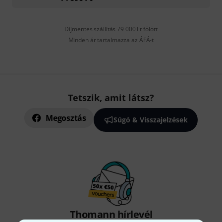
Díjmentes szállítás 79 000 Ft fölött
Minden ár tartalmazza az ÁFÁ-t
Tetszik, amit látsz?
Megosztás
Súgó & Visszajelzések
Thomann hírlevél