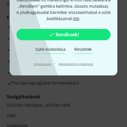
Betéti- vagy hitelkártya segítségével
„Rendben!” gombra kattintva. (
összes mutatása
).
A jóváhagyásodat bármikor visszavonhatod a sütik
Előnyök
beállításainál (
itt
).
3 éves Thomann-garancia
Rendicsek!
30 napos pénzvisszafizetési garancia
Javítás/Szervizelés
Sütik elutasítása
Részletek
Hozzáértők szaktanácsadása
·
Impresszum
Adatvédelmi nyilatkozat
Elégedettségi Garancia
Európa legnagyobb termékraktára
Szolgáltatások
Szállítási költségek, szállítási idők
Súgó
Utalványok