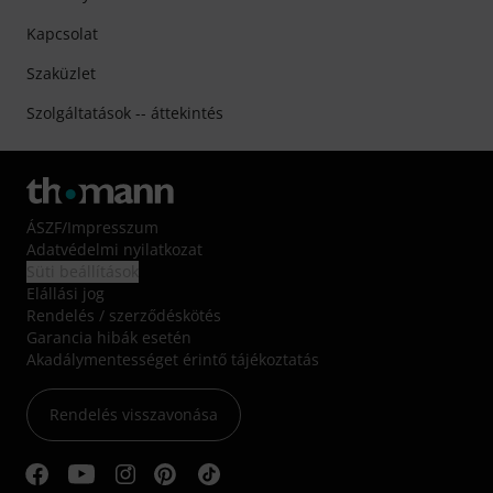
Kapcsolat
Szaküzlet
Szolgáltatások -- áttekintés
ÁSZF
/
Impresszum
Adatvédelmi nyilatkozat
Süti beállítások
Elállási jog
Rendelés / szerződéskötés
Garancia hibák esetén
Akadálymentességet érintő tájékoztatás
Rendelés visszavonása