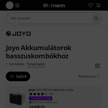
Keresés
Joyo Akkumulátorok
basszuskombókhoz
Tanácsadás
1
Termékek
·
Szűrő
Relevancia
Joyo
MA-10B Portable Bass Amp
535
LEGKERESETTEBB
Azonnal szállítható
14 690
Ft