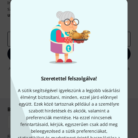
Iratkozz fel a Thomann angol nyelvű hírlevelére, és kis
szerencsével megnyerheted a
50
egyenként
50 € értékű
utalvány
egyikét.
Inspiráló gondolatok
Akciók
Thomann
e-mail cím
*
Bejelentkezés
A "Bejelentkezés" gombra kattintva elfogadja, hogy e-mailben küldjünk
önnek hirdetéseket. Bármikor leiratkozhat erről. A hírlevélről további
Szeretettel felszolgálva!
információkat az
data protection guideline
-ben talál.
* Kitöltés kötelező
A sütik segítségével igyekszünk a legjobb vásárlási
élményt biztosítani, minden, ezzel járó előnnyel
együtt. Ezek közé tartoznak például a a személyre
Biztonságos vásárlás és fizetés
szabott hirdetések és akciók, valamint a
preferenciák mentése. Ha ezzel nincsenek
fenntartásaid, kérjük, egyszerűen csak add meg
beleegyezésed a sütik preferenciákat,
Fizessen biztonságosan, titkosítással: Banki átutalás vagy
statisztikákat és marketinget érintő használatára a