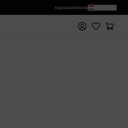
Kapcsolat
Rólunk
HU / FT
sés indítása {searchTerm} keresőszóval