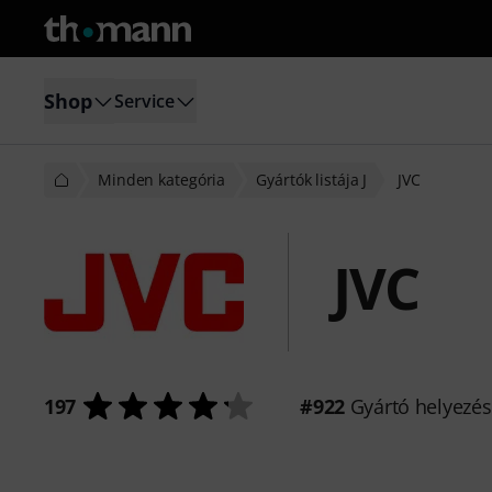
Shop
Service
Minden kategória
Gyártók listája J
JVC
JVC
197
#922
Gyártó helyezé