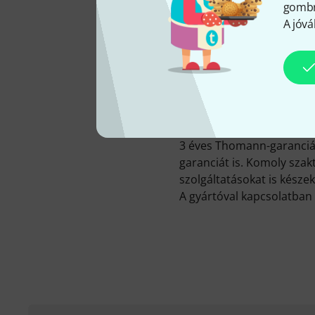
gombra
A jóvá
A Thomann-nál 28 JVC-termé
értékesítünk JVC gyártott
28 termék közül pillanat
kategóriákban:
Sportfejha
Zajkioltó fejhallgatók
és
V
Aktuális Top Sellerünk n
amelyből eddigi fennállás
3 éves Thomann-garancián
garanciát is. Komoly sza
szolgáltatásokat is készek
A gyártóval kapcsolatban 