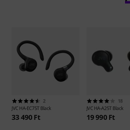
2
18
JVC
HA-EC75T Black
JVC
HA-A25T Black
33 490 Ft
19 990 Ft