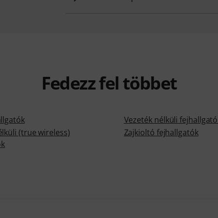
Fedezz fel többet
llgatók
Vezeték nélküli fejhallgat
lküli (true wireless)
Zajkioltó fejhallgatók
ók