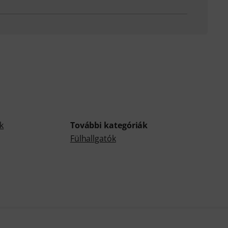
ók
További kategóriák
Fülhallgatók