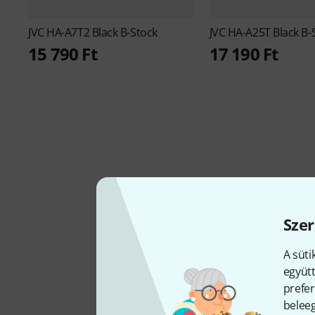
JVC
HA-A7T2 Black B-Stock
JVC
HA-A25T Black B-
15 790 Ft
17 190 Ft
Szer
A süti
KATALÓGUSBA VÉTEL
együtt
1998
prefer
beleeg