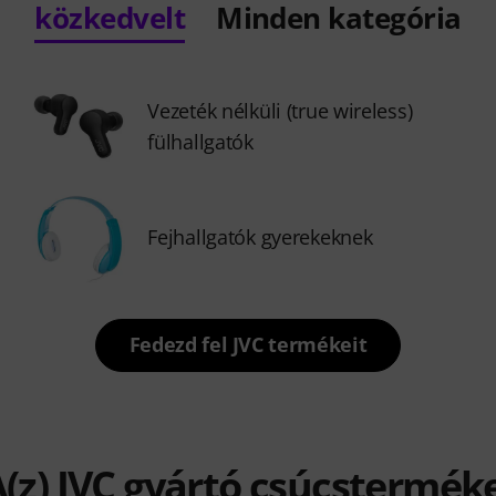
közkedvelt
Minden kategória
Vezeték nélküli (true wireless)
fülhallgatók
Fejhallgatók gyerekeknek
Fedezd fel JVC termékeit
(z) JVC gyártó csúcstermék