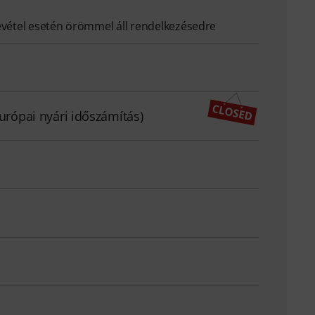
evétel esetén örömmel áll rendelkezésedre
európai nyári időszámítás)