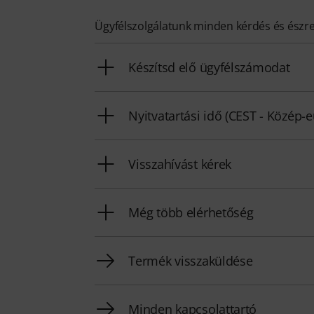
Ügyfélszolgálatunk minden kérdés és észr
Készítsd elő ügyfélszámodat
Nyitvatartási idő (CEST - Közép-
Visszahívást kérek
Még több elérhetőség
Termék visszaküldése
Minden kapcsolattartó