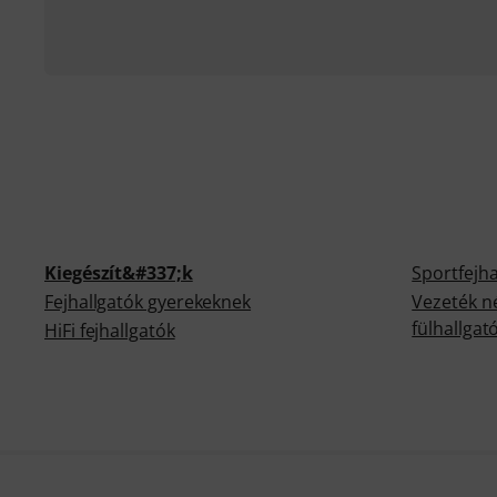
Kiegészít&#337;k
Sportfejha
Fejhallgatók gyerekeknek
Vezeték né
fülhallgat
HiFi fejhallgatók