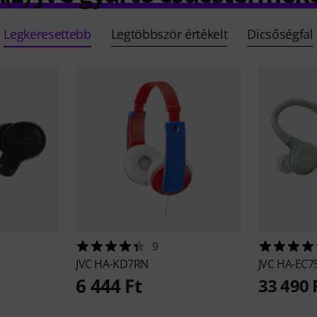
Legkeresettebb
Legtöbbször értékelt
Dicsőségfal
9
JVC
HA-KD7RN
JVC
HA-EC7
6 444 Ft
33 490 