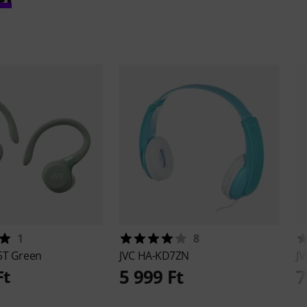
1
8
5T Green
JVC
HA-KD7ZN
J
5 999 Ft
7
Ft