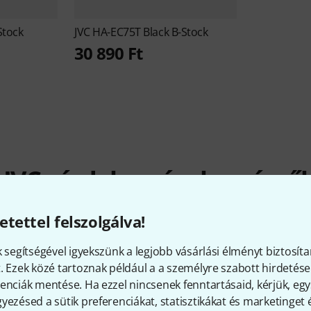
Stock
JVC
HA-EC75T Black B-Stock
30 890 Ft
JVC - érdekességek a cégről
etettel felszolgálva!
k segítségével igyekszünk a legjobb vásárlási élményt biztosíta
RAKTÁRON
Ø ELÉRHETŐSÉG
. Ezek közé tartoznak például a a személyre szabott hirdetések
20+
83.42% (1 év)
enciák mentése. Ha ezzel nincsenek fenntartásaid, kérjük, e
yezésed a sütik preferenciákat, statisztikákat és marketinget