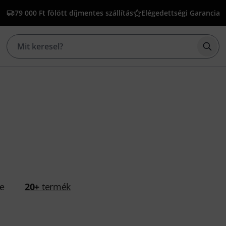
79 000 Ft fölött díjmentes szállítás
Elégedettségi Garancia
Kere
se
20+
termék