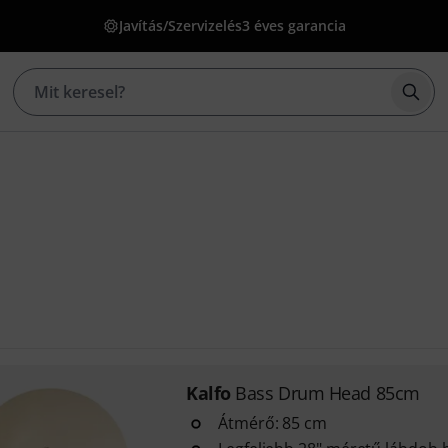
Javítás/Szervizelés
3 éves garancia
Kere
Kalfo
Bass Drum Head 85cm
Átmérő: 85 cm