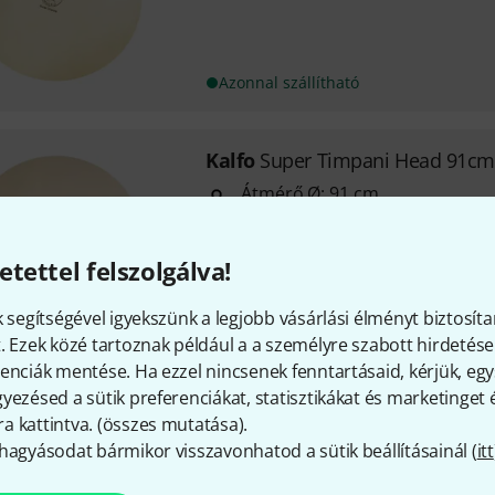
Azonnal szállítható
Kalfo
Super Timpani Head 91cm
Átmérő Ø: 91 cm
Legfeljebb 30"-os fejátmérőjű
etettel felszolgálva!
k segítségével igyekszünk a legjobb vásárlási élményt biztosíta
Csak hónapok múlva szállítható
. Ezek közé tartoznak például a a személyre szabott hirdetések
enciák mentése. Ha ezzel nincsenek fenntartásaid, kérjük, e
yezésed a sütik preferenciákat, statisztikákat és marketinget
Díjmentes szállítás 79 000 Ft 
 kattintva. (
összes mutatása
).
Minden ár tartalmazza az Á
hagyásodat bármikor visszavonhatod a sütik beállításainál (
itt