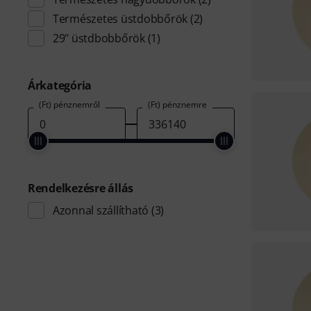
Természetes üstdobbőrök
(2)
29" üstdbobbőrök
(1)
Árkategória
(Ft) pénznemről
(Ft) pénznemre
Rendelkezésre állás
Azonnal szállítható
(3)