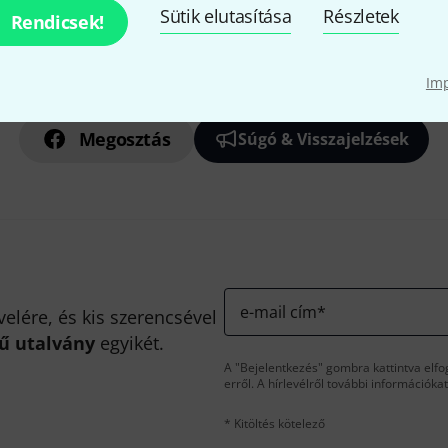
Sütik elutasítása
Részletek
Rendicsek!
Tetszik, amit látsz?
Im
Megosztás
Súgó & Visszajelzések
e-mail cím
*
velére, és kis szerencsével
kű utalvány
egyikét.
A "Bejelentkezés" gombra kattintva elfo
erről. A hírlevélről további információka
* Kitöltés kötelező