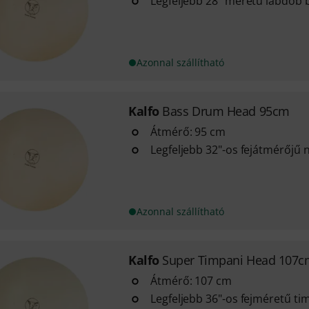
Legfeljebb 28" méretű lábdob
Azonnal szállítható
Kalfo
Bass Drum Head 95cm
Átmérő: 95 cm
Legfeljebb 32"-os fejátmérőjű
Azonnal szállítható
Kalfo
Super Timpani Head 107
Átmérő: 107 cm
Legfeljebb 36"-os fejméretű t