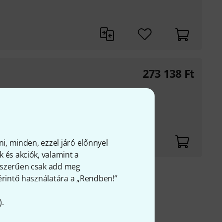
273 138
Ft
 timpanokhoz
ni, minden, ezzel járó előnnyel
 és akciók, valamint a
gyszerűen csak add meg
 érintő használatára a „Rendben!”
fölött
FÁ-t
).