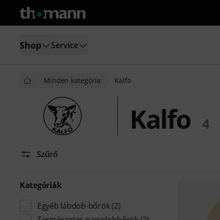
Shop
Service
Minden kategória
Kalfo
Kalfo
4
Szűrő
Kategóriák
Egyéb lábdob-bőrök
(2)
Természetes nagydobbőrök
(2)