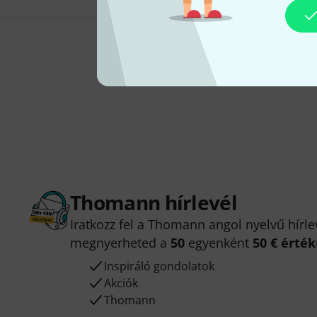
Thomann hírlevél
Iratkozz fel a Thomann angol nyelvű hírle
megnyerheted a
50
egyenként
50 € érté
Inspiráló gondolatok
Akciók
Thomann