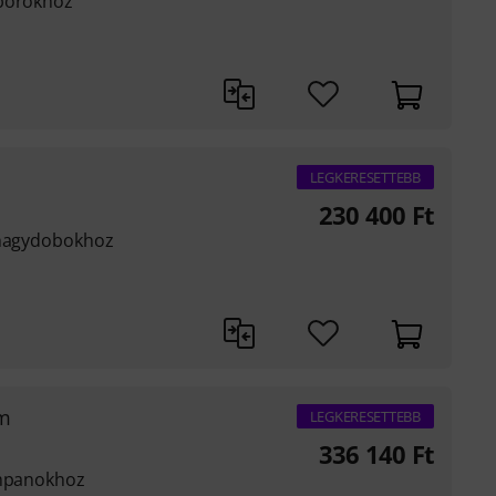
 bőrökhöz
LEGKERESETTEBB
230 400
Ft
 nagydobokhoz
cm
LEGKERESETTEBB
336 140
Ft
impanokhoz