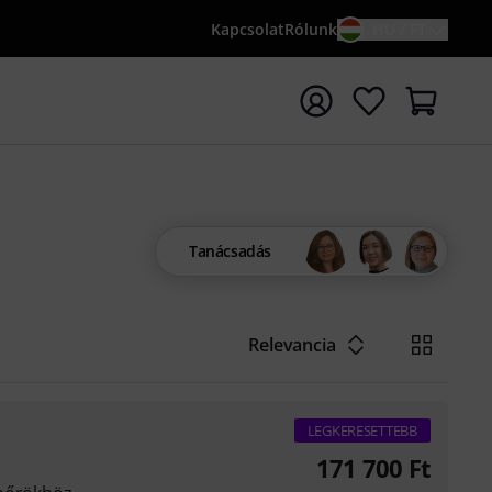
Kapcsolat
Rólunk
HU / FT
sés indítása {searchTerm} keresőszóval
Tanácsadás
Relevancia
LEGKERESETTEBB
171 700
Ft