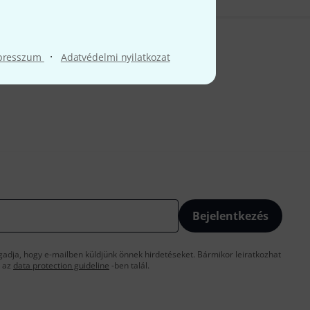
·
presszum
Adatvédelmi nyilatkozat
Bejelentkezés
gadja, hogy e-mailben küldjünk önnek hirdetéseket. Bármikor leiratkozhat
t az
data protection guideline
-ben talál.