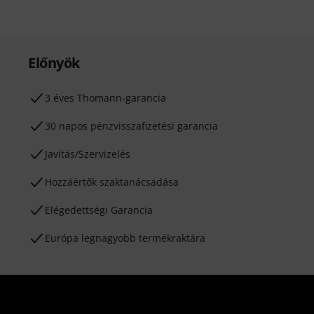
Előnyök
3 éves Thomann-garancia
30 napos pénzvisszafizetési garancia
Javítás/Szervizelés
Hozzáértők szaktanácsadása
Elégedettségi Garancia
Európa legnagyobb termékraktára