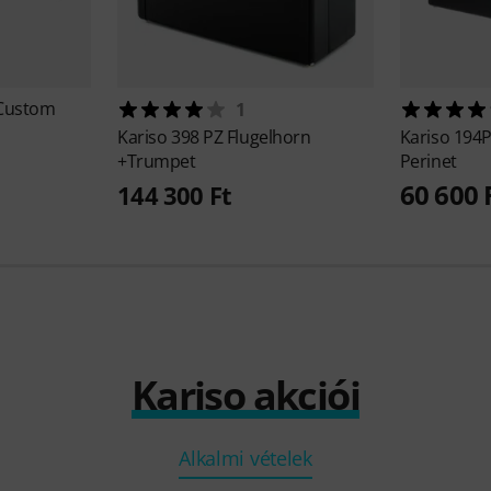
 Custom
1
Kariso
398 PZ Flugelhorn
Kariso
194P
+Trumpet
Perinet
60 600 
144 300 Ft
Kariso akciói
Alkalmi vételek