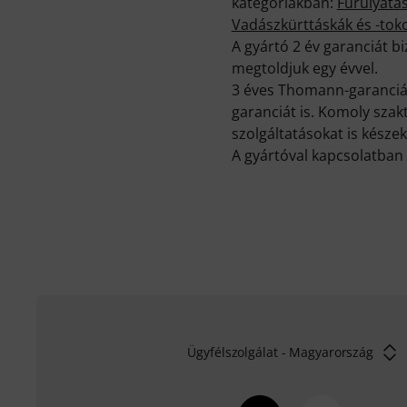
kategóriákban:
Furulyatás
Vadászkürttáskák és -tok
A gyártó 2 év garanciát 
megtoldjuk egy évvel.
3 éves Thomann-garancián
garanciát is. Komoly sza
szolgáltatásokat is készek
A gyártóval kapcsolatban 
Ügyfélszolgálat - Magyarország