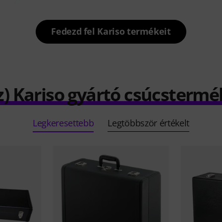
Fedezd fel Kariso termékeit
z) Kariso gyártó csúcstermé
Legkeresettebb
Legtöbbször értékelt