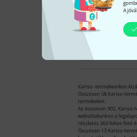
gombra
A jóvá
K
KATALÓGUSBA VÉTEL
1993
Kariso -termékeinken kiz
Összesen 58 Kariso-termé
termékeket.
Az összesen 902, Kariso-t
weboldalunkon a legalapo
részletes 360 fokos fotó és
Összesen 13 Kariso-termé