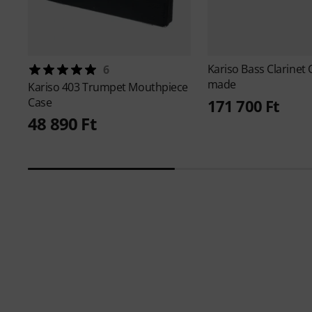
Kariso
Bass Clarinet
6
made
Kariso
403 Trumpet Mouthpiece
Case
171 700 Ft
48 890 Ft