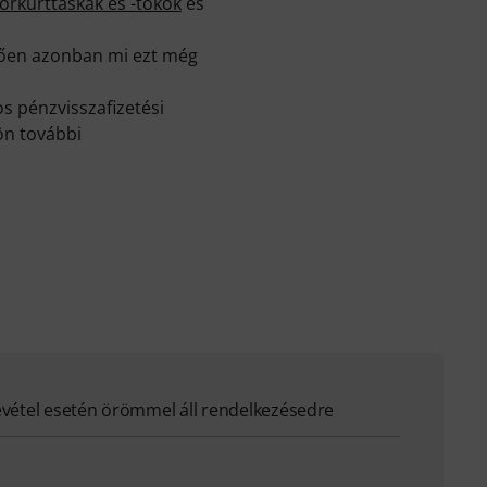
orkürttáskák és -tokok
és
elően azonban mi ezt még
s pénzvisszafizetési
ön további
evétel esetén örömmel áll rendelkezésedre