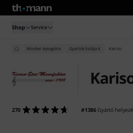
Shop
Service
Minden kategória
Gyártók listája K
Kariso
Karis
270
#1386
Gyártó helyez