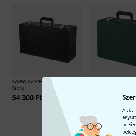
Kariso
194P Flugelhorn Case P B-
Kariso
245 Fuerst Ple
Stock
Stock
Szer
54 300 Ft
57 700 Ft
A süti
együtt
prefer
beleeg