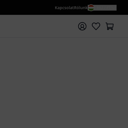
Kapcsolat
Rólunk
HU / FT
sés indítása {searchTerm} keresőszóval