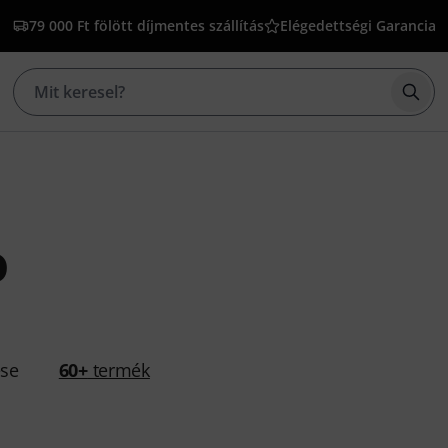
79 000 Ft fölött díjmentes szállítás
Elégedettségi Garancia
Kere
o
ése
60+
termék