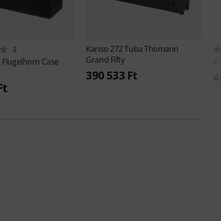
Kariso
272 Tuba Thomann
3
Grand Fifty
 Flugelhorn Case
K
390 533 Ft
4
Ft