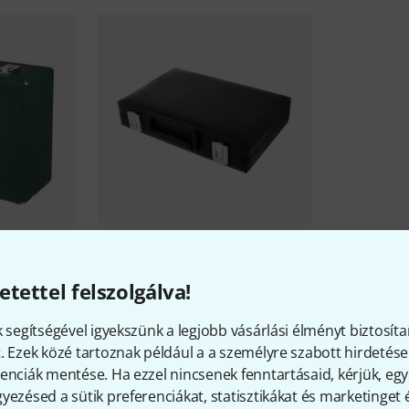
ss Horn B-
Kariso
106/2 Recorder Case B-
Stock
etettel felszolgálva!
37 290 Ft
k segítségével igyekszünk a legjobb vásárlási élményt biztosíta
. Ezek közé tartoznak például a a személyre szabott hirdetések
enciák mentése. Ha ezzel nincsenek fenntartásaid, kérjük, e
yezésed a sütik preferenciákat, statisztikákat és marketinget