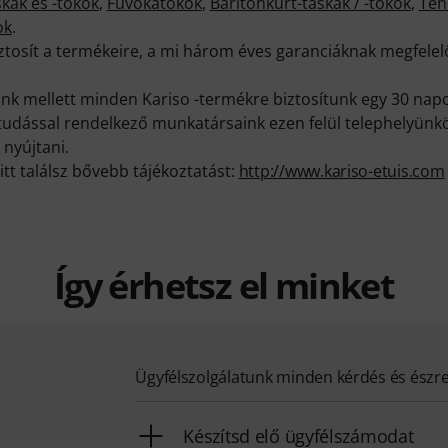
kák és -tokok
,
Fúvókatokok
,
Baritonkürt-táskák / -tokok
,
Ten
ok
.
biztosít a termékeire, a mi három éves garanciáknak megfel
k mellett minden Kariso -termékre biztosítunk egy 30 napo
ktudással rendelkező munkatársaink ezen felül telephelyünk
 nyújtani.
itt találsz bővebb tájékoztatást:
http://www.kariso-etuis.com
Így érhetsz el minket
Ügyfélszolgálatunk minden kérdés és észr
Készítsd elő ügyfélszámodat