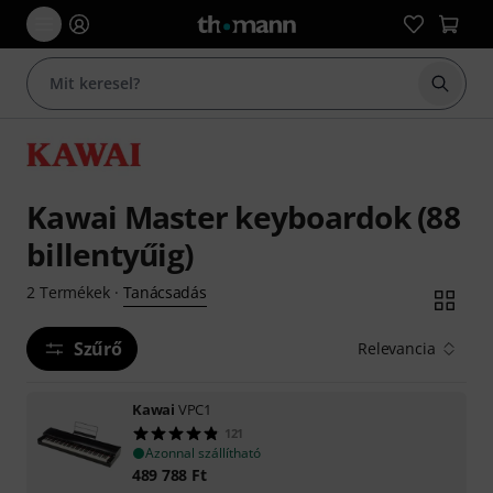
Keresés
Kawai Master keyboardok (88
billentyűig)
Tanácsadás
2
Termékek
·
Szűrő
Relevancia
Kawai
VPC1
121
Azonnal szállítható
489 788
Ft