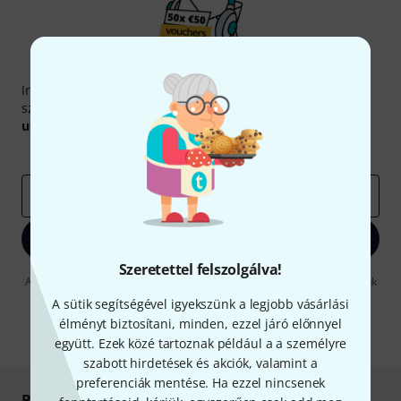
Thomann hírlevél
Iratkozz fel a Thomann angol nyelvű hírlevelére, és kis
szerencsével megnyerheted a
50
egyenként
50 € értékű
utalvány
egyikét.
Inspiráló gondolatok
Akciók
Thomann
e-mail cím
*
Bejelentkezés
Szeretettel felszolgálva!
A "Bejelentkezés" gombra kattintva elfogadja, hogy e-mailben küldjünk
önnek hirdetéseket. Bármikor leiratkozhat erről. A hírlevélről további
A sütik segítségével igyekszünk a legjobb vásárlási
információkat az
data protection guideline
-ben talál.
élményt biztosítani, minden, ezzel járó előnnyel
* Kitöltés kötelező
együtt. Ezek közé tartoznak például a a személyre
szabott hirdetések és akciók, valamint a
preferenciák mentése. Ha ezzel nincsenek
Biztonságos vásárlás és fizetés