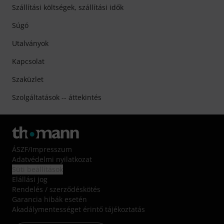
Szállítási költségek, szállítási idők
Súgó
Utalványok
Kapcsolat
Szaküzlet
Szolgáltatások -- áttekintés
ÁSZF
/
Impresszum
Adatvédelmi nyilatkozat
Süti beállítások
Elállási jog
Rendelés / szerződéskötés
Garancia hibák esetén
Akadálymentességet érintő tájékoztatás