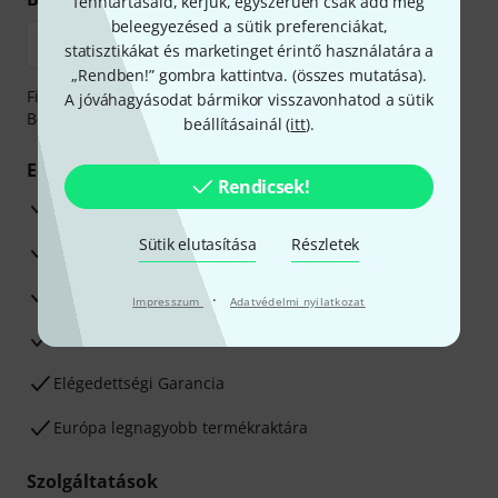
fenntartásaid, kérjük, egyszerűen csak add meg
beleegyezésed a sütik preferenciákat,
statisztikákat és marketinget érintő használatára a
„Rendben!” gombra kattintva. (
összes mutatása
).
Fizessen biztonságosan, titkosítással: Banki átutalás vagy
A jóváhagyásodat bármikor visszavonhatod a sütik
Betéti- vagy hitelkártya segítségével
beállításainál (
itt
).
Előnyök
Rendicsek!
3 éves Thomann-garancia
Sütik elutasítása
Részletek
30 napos pénzvisszafizetési garancia
Javítás/Szervizelés
·
Impresszum
Adatvédelmi nyilatkozat
Hozzáértők szaktanácsadása
Elégedettségi Garancia
Európa legnagyobb termékraktára
Szolgáltatások