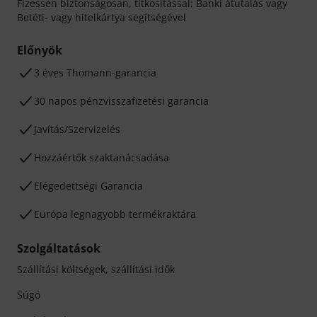
Fizessen biztonságosan, titkosítással: Banki átutalás vagy
Betéti- vagy hitelkártya segítségével
Előnyök
3 éves Thomann-garancia
30 napos pénzvisszafizetési garancia
Javítás/Szervizelés
Hozzáértők szaktanácsadása
Elégedettségi Garancia
Európa legnagyobb termékraktára
Szolgáltatások
Szállítási költségek, szállítási idők
Súgó