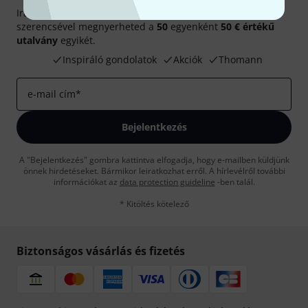
Iratkozz fel a Thomann angol nyelvű hírlevelére, és kis
szerencsével megnyerheted a
50
egyenként
50 € értékű
utalvány
egyikét.
Inspiráló gondolatok
Akciók
Thomann
e-mail cím
*
Bejelentkezés
A "Bejelentkezés" gombra kattintva elfogadja, hogy e-mailben küldjünk
önnek hirdetéseket. Bármikor leiratkozhat erről. A hírlevélről további
információkat az
data protection guideline
-ben talál.
* Kitöltés kötelező
Biztonságos vásárlás és fizetés