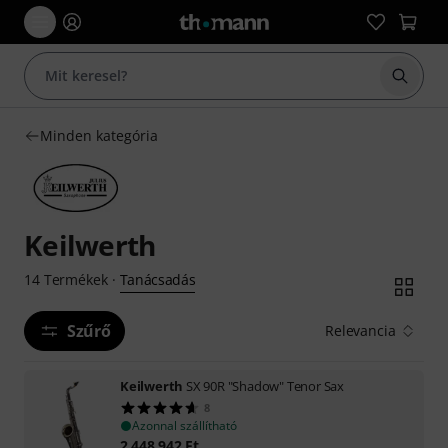
Keresés
Minden kategória
Keilwerth
Tanácsadás
14
Termékek
·
Szűrő
Relevancia
Keilwerth
SX 90R "Shadow" Tenor Sax
8
Azonnal szállítható
2 448 942
Ft