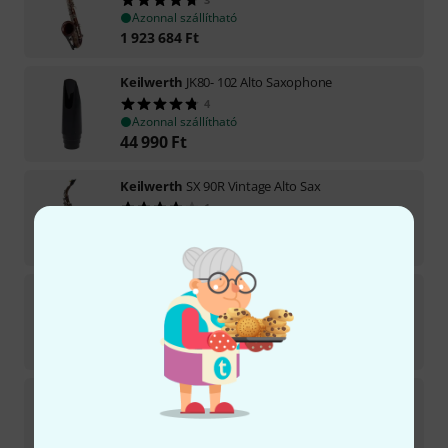
Azonnal szállítható
1 923 684
Ft
Keilwerth
JK80- 102 Alto Saxophone
4
Azonnal szállítható
44 990
Ft
Keilwerth
SX 90R Vintage Alto Sax
1
Azonnal szállítható
1 999 152
Ft
Keilwerth
SX 90R Shadow Soprano Sax
Azonnal szállítható
2 678 365
Ft
Keilwerth
SX 90R Tenor Sax Black
5
Azonnal szállítható