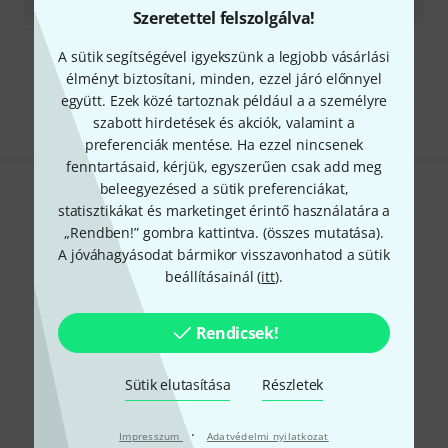
2 225 556
Ft
Szeretettel felszolgálva!
A sütik segítségével igyekszünk a legjobb vásárlási
Díjmentes szállítás 79 000 Ft fölött
élményt biztosítani, minden, ezzel járó előnnyel
Minden ár tartalmazza az ÁFÁ-t
együtt. Ezek közé tartoznak például a a személyre
szabott hirdetések és akciók, valamint a
preferenciák mentése. Ha ezzel nincsenek
fenntartásaid, kérjük, egyszerűen csak add meg
beleegyezésed a sütik preferenciákat,
Tetszik, amit látsz?
statisztikákat és marketinget érintő használatára a
„Rendben!” gombra kattintva. (
összes mutatása
).
Megosztás
Súgó & Visszajelzések
A jóváhagyásodat bármikor visszavonhatod a sütik
beállításainál (
itt
).
Rendicsek!
Sütik elutasítása
Részletek
·
Impresszum
Thomann hírlevél
Adatvédelmi nyilatkozat