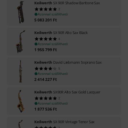
Keilwerth
SX 90R Shadow Baritone Sax
2
Azonnal szállítható
5 083 201
Ft
Keilwerth
SX 90R Alto Sax Black
4
Azonnal szállítható
1 955 799
Ft
Keilwerth
David Liebmann Soprano Sax
5
Azonnal szállítható
2 414 227
Ft
Keilwerth
SX90R Alto Sax Gold Lacquer
2
Azonnal szállítható
1 877 536
Ft
Keilwerth
SX 90R Vintage Tenor Sax
3