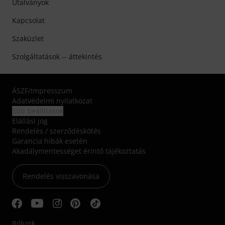
Utalványok
Kapcsolat
Szaküzlet
Szolgáltatások -- áttekintés
ÁSZF
/
Impresszum
Adatvédelmi nyilatkozat
Süti beállítások
Elállási jog
Rendelés / szerződéskötés
Garancia hibák esetén
Akadálymentességet érintő tájékoztatás
Rendelés visszavonása
Rólunk