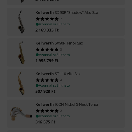
Keilwerth
SX 90R "Shadow" Alto Sax
7
Azonnal szállítható
2 169 333
Ft
Keilwerth
SX90R Tenor Sax
3
Azonnal szállítható
1 955 799
Ft
Keilwerth
ST-110 Alto Sax
4
Azonnal szállítható
507 928
Ft
Keilwerth
ICON Nickel S-Neck Tenor
2
Azonnal szállítható
316 575
Ft