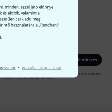
ni, minden, ezzel járó előnnyel
 és akciók, valamint a
gyszerűen csak add meg
 érintő használatára a „Rendben!”
).
Bejelentkezés
·
presszum
Adatvédelmi nyilatkozat
gadja, hogy e-mailben küldjünk önnek hirdetéseket. Bármikor leiratkozhat
t az
data protection guideline
-ben talál.