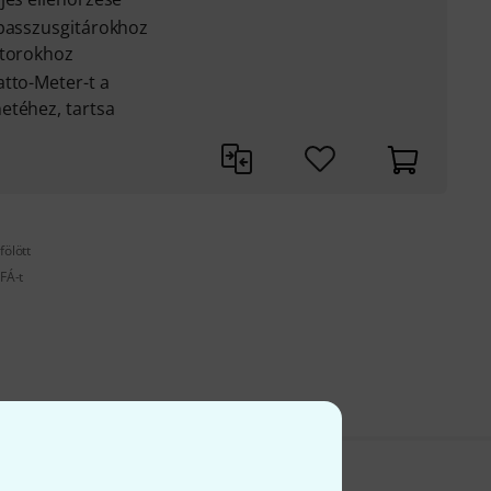
 basszusgitárokhoz
átorokhoz
tto-Meter-t a
etéhez, tartsa
fölött
FÁ-t