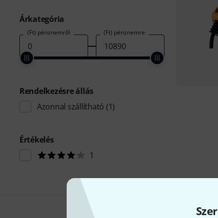
Árkategória
(Ft) pénznemről
(Ft) pénznemre
Rendelkezésre állás
Azonnal szállítható
(1)
Értékelés
1
Szer