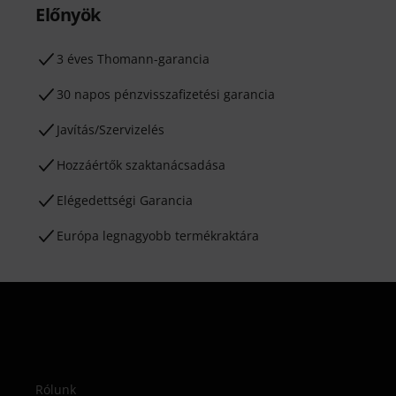
Előnyök
3 éves Thomann-garancia
30 napos pénzvisszafizetési garancia
Javítás/Szervizelés
Hozzáértők szaktanácsadása
Elégedettségi Garancia
Európa legnagyobb termékraktára
Rólunk