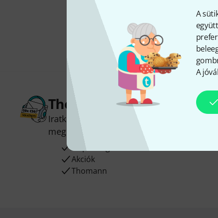
A süti
együtt
prefer
beleeg
gombra
A jóvá
Thomann hírlevél
Iratkozz fel a Thomann angol nyelvű hírle
megnyerheted a
50
egyenként
50 € érté
Inspiráló gondolatok
Akciók
Thomann