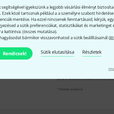
Tetszik, amit látsz?
k segítségével igyekszünk a legjobb vásárlási élményt biztosíta
. Ezek közé tartoznak például a a személyre szabott hirdetések
Megosztás
Súgó & Visszajelzések
enciák mentése. Ha ezzel nincsenek fenntartásaid, kérjük, e
yezésed a sütik preferenciákat, statisztikákat és marketinget
 kattintva. (
összes mutatása
).
hagyásodat bármikor visszavonhatod a sütik beállításainál (
itt
Sütik elutasítása
Részletek
Rendicsek!
e-mail cím
*
velére, és kis szerencsével
kű utalvány
egyikét.
Im
A "Bejelentkezés" gombra kattintva elfo
erről. A hírlevélről további információka
* Kitöltés kötelező