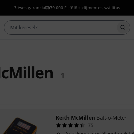
3 éves garancia
79 000 Ft fölött díjmentes szállítás
Kere
cMillen
1
Keith McMillen
Batt-o-Meter
75
Az akkumulátor állapotának tel