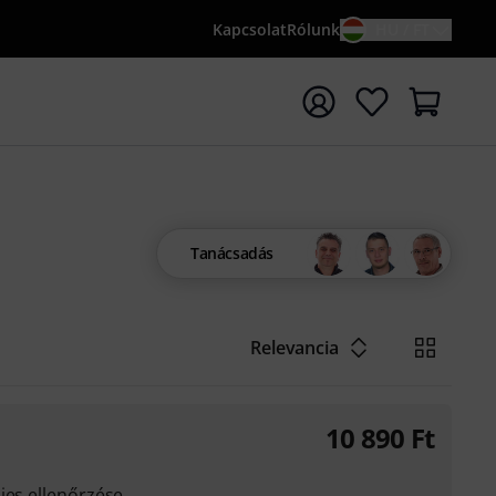
Kapcsolat
Rólunk
HU / FT
sés indítása {searchTerm} keresőszóval
Tanácsadás
Relevancia
10 890
Ft
jes ellenőrzése