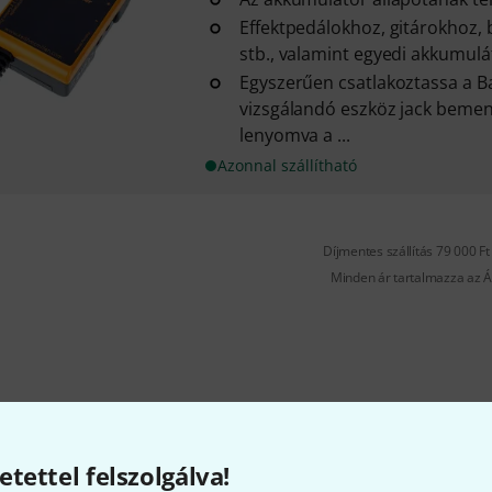
Effektpedálokhoz, gitárokhoz,
stb., valamint egyedi akkumul
Egyszerűen csatlakoztassa a Ba
vizsgálandó eszköz jack bemen
lenyomva a ...
Azonnal szállítható
Díjmentes szállítás 79 000 Ft 
Minden ár tartalmazza az Á
etettel felszolgálva!