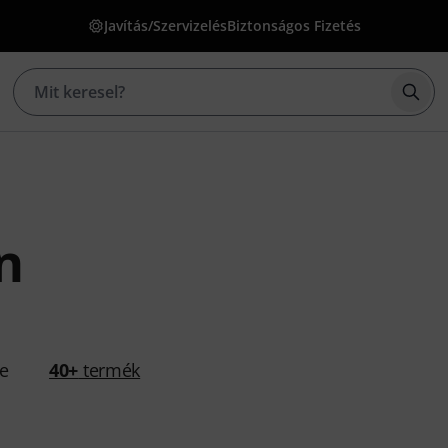
Javítás/Szervizelés
Biztonságos Fizetés
Kere
n
se
40+
termék