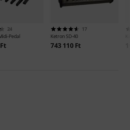
24
17
Midi-Pedal
Ketron
SD-40
K
Ft
743 110 Ft
1