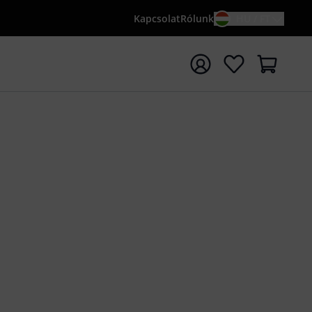
Kapcsolat
Rólunk
HU / FT
sés indítása {searchTerm} keresőszóval