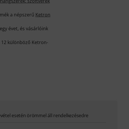
 hangszerek: szoftverek
ermék a népszerű
Ketron
gy évet, és vásárlóink
n 12 különböző Ketron-
evétel esetén örömmel áll rendelkezésedre