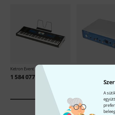
Ketron
Event B-Stock
Ketron
EVM Event Mo
Stock
1 584 077 Ft
Szer
1 017 031 Ft
A süti
együtt
prefer
beleeg