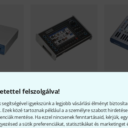
dule B-
Ketron
Lounge SSD 240 GB B-
Ketron
Midj
Stock
723 544 
etettel felszolgálva!
641 102 Ft
k segítségével igyekszünk a legjobb vásárlási élményt biztosíta
. Ezek közé tartoznak például a a személyre szabott hirdetések
enciák mentése. Ha ezzel nincsenek fenntartásaid, kérjük, e
yezésed a sütik preferenciákat, statisztikákat és marketinget