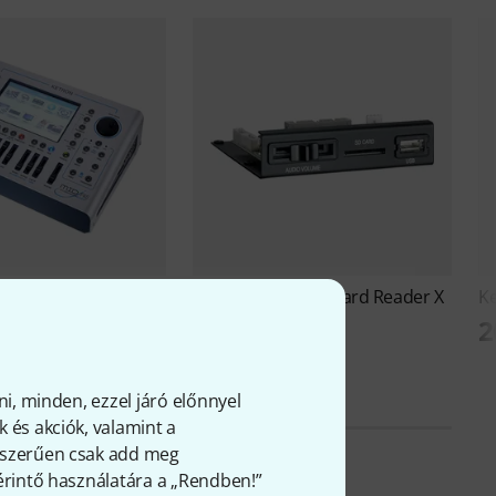
Pro B-Stock
Ketron
USB & SD Card Reader X
K
B-Stock
2
Ft
84 100 Ft
ni, minden, ezzel járó előnnyel
 és akciók, valamint a
gyszerűen csak add meg
 érintő használatára a „Rendben!”