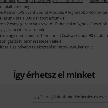
gmodulok
,
Billentyű-bővítmények és interfészek
és
Billentyűs
n találhatók meg.
eve
Ketron EVS Event Sound Module
. A legforróbb Ketron-t
állásunk óta 1.000 darabot adtunk el.
ron 2 évnyi garanciát szavatol. Ehhez mi még hozzáteszünk e
yi garanciát szavatolunk.
ud, de úgy nem, mint a Thomann :-) Csak az elmúlt 90 napba
onigazítást, természetesen lefelé.
itt találsz bővebb tájékoztatást:
http://www.ketron.it
Így érhetsz el minket
Ügyfélszolgálatunk minden kérdés és észr