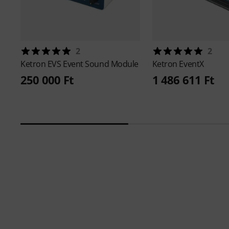
2
2
Ketron
EVS Event Sound Module
Ketron
EventX
250 000 Ft
1 486 611 Ft