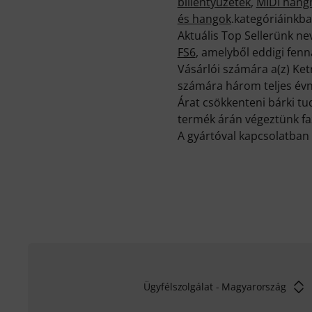
billentyűzetek
,
MIDI han
és hangok
.kategóriáinkba
Aktuális Top Sellerünk n
FS6
, amelyből eddigi fenn
Vásárlói számára a(z) Ket
számára három teljes évn
Árat csökkenteni bárki t
termék árán végeztünk faz
A gyártóval kapcsolatban 
Ügyfélszolgálat - Magyarország