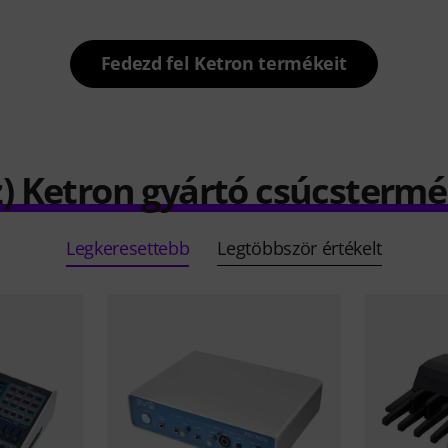
Fedezd fel Ketron termékeit
z) Ketron gyártó csúcstermé
Legkeresettebb
Legtöbbször értékelt