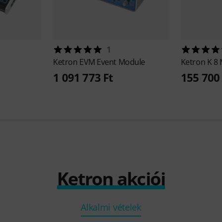
1
Ketron
EVM Event Module
Ketron
K 8 
1 091 773 Ft
155 700 
Ketron akciói
Alkalmi vételek