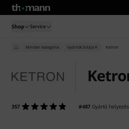
Shop
Service
Minden kategória
Gyártók listája K
Ketron
Ketro
357
#487
Gyártó helyezé