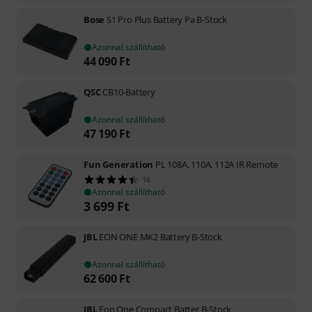
Bose
S1 Pro Plus Battery Pa B-Stock
Azonnal szállítható
44 090
Ft
QSC
CB10-Battery
Azonnal szállítható
47 190
Ft
Fun Generation
PL 108A, 110A, 112A IR Remote
16
Azonnal szállítható
3 699
Ft
JBL
EON ONE MK2 Battery B-Stock
Azonnal szállítható
62 600
Ft
JBL
Eon One Compact Batter B-Stock