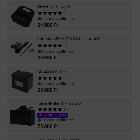
EV
Everse 8 Tray-B
19
Azonnal szállítható
24 990
Ft
the box
MBA120W MKII Handheld
13
Azonnal szállítható
38 690
Ft
Mackie
GB-100
1
Azonnal szállítható
26 090
Ft
Soundboks
The Battery
9
LEGKERESETTEBB
Azonnal szállítható
75 800
Ft