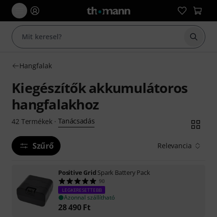
Keresés
Hangfalak
Kiegészítők akkumulátoros
hangfalakhoz
Tanácsadás
42
Termékek
·
Szűrő
Relevancia
Positive Grid
Spark Battery Pack
90
LEGKERESETTEBB
Azonnal szállítható
28 490
Ft