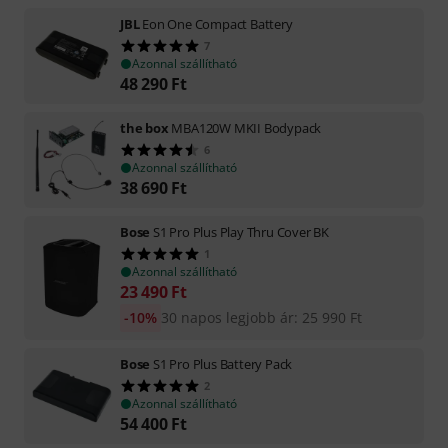
JBL
Eon One Compact Battery
7
Azonnal szállítható
48 290
Ft
the box
MBA120W MKII Bodypack
6
Azonnal szállítható
38 690
Ft
Bose
S1 Pro Plus Play Thru Cover BK
1
Azonnal szállítható
23 490
Ft
-10%
30 napos legjobb ár
:
25 990
Ft
Bose
S1 Pro Plus Battery Pack
2
Azonnal szállítható
54 400
Ft