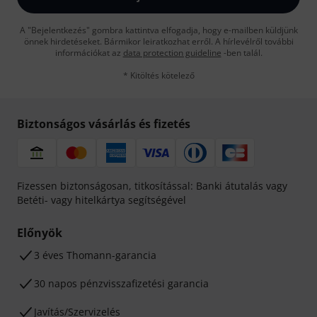
A "Bejelentkezés" gombra kattintva elfogadja, hogy e-mailben küldjünk
önnek hirdetéseket. Bármikor leiratkozhat erről. A hírlevélről további
információkat az
data protection guideline
-ben talál.
* Kitöltés kötelező
Biztonságos vásárlás és fizetés
Fizessen biztonságosan, titkosítással: Banki átutalás vagy
Betéti- vagy hitelkártya segítségével
Előnyök
3 éves Thomann-garancia
30 napos pénzvisszafizetési garancia
Javítás/Szervizelés