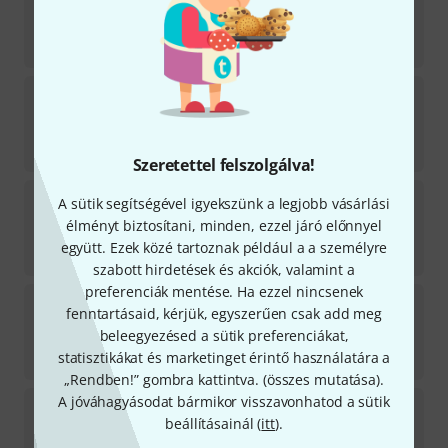
14
Azonnal szállítható
6 790
Ft
LD Systems
Maui 5 Go CD
2
Azonnal szállítható
62 600
Ft
Szeretettel felszolgálva!
the box pro
Battery BLB-020
A sütik segítségével igyekszünk a legjobb vásárlási
6
élményt biztosítani, minden, ezzel járó előnnyel
Azonnal szállítható
együtt. Ezek közé tartoznak például a a személyre
17 290
Ft
szabott hirdetések és akciók, valamint a
preferenciák mentése. Ha ezzel nincsenek
EV
Everse 8 Bat-W
fenntartásaid, kérjük, egyszerűen csak add meg
1
beleegyezésed a sütik preferenciákat,
Azonnal szállítható
statisztikákat és marketinget érintő használatára a
50 400
Ft
„Rendben!” gombra kattintva. (
összes mutatása
).
A jóváhagyásodat bármikor visszavonhatod a sütik
HK Audio
Premium PR:O Move 8 Charger
beállításainál (
itt
).
5
Azonnal szállítható