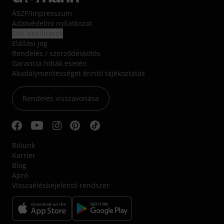
ÁSZF
/
Impresszum
Adatvédelmi nyilatkozat
Süti beállítások
Elállási jog
Rendelés / szerződéskötés
Garancia hibák esetén
Akadálymentességet érintő tájékoztatás
Rendelés visszavonása
Rólunk
Karrier
Blog
Apró
Visszaélésbejelentő rendszer