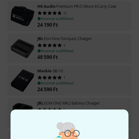
HK Audio
Premium PR:O Move 8 Carry Case
22
Azonnal szállítható
24 190
Ft
JBL
Eon One Compact Charger
4
Azonnal szállítható
48 590
Ft
Mackie
GB-10
1
Azonnal szállítható
24 590
Ft
JBL
EON ONE MK2 Battery Charger
2
2–3 héten belül szállítható
68 800
Ft
LD Systems
LDWS100ATX