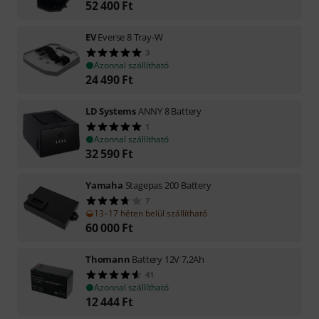
52 400
Ft
EV
Everse 8 Tray-W
3
Azonnal szállítható
24 490
Ft
LD Systems
ANNY 8 Battery
1
Azonnal szállítható
32 590
Ft
Yamaha
Stagepas 200 Battery
7
13–17 héten belül szállítható
60 000
Ft
Thomann
Battery 12V 7,2Ah
41
Azonnal szállítható
12 444
Ft