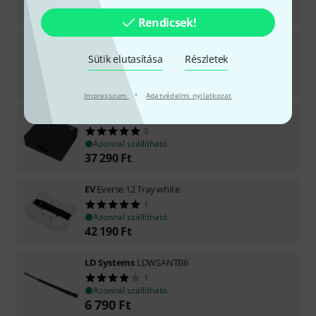
17 290
Ft
Rendicsek!
Monacor
WP18-12SHR Akku for Skyrock
Sütik elutasítása
1
Részletek
Azonnal szállítható
25 990
Ft
·
Impresszum
Adatvédelmi nyilatkozat
Audiocase
B1 Battery
3
Azonnal szállítható
37 290
Ft
EV
Everse 12 Tray white
1
Azonnal szállítható
42 190
Ft
LD Systems
LDWSANTB6
1
Azonnal szállítható
6 790
Ft