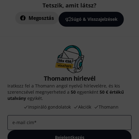
Tetszik, amit látsz?
Megosztás
Súgó & Visszajelzések
Thomann hírlevél
Iratkozz fel a Thomann angol nyelvű hírlevelére, és kis
szerencsével megnyerheted a
50
egyenként
50 € értékű
utalvány
egyikét.
Inspiráló gondolatok
Akciók
Thomann
e-mail cím
*
Bejelentkezés