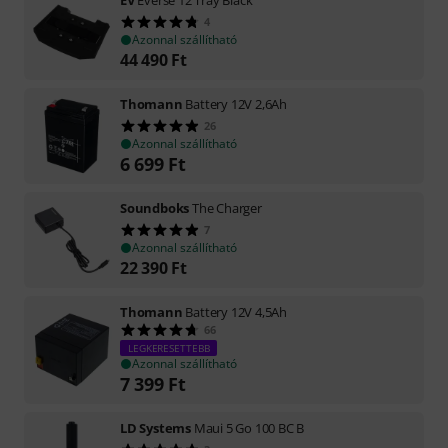
EV
Everse 12 Tray Black
4
Azonnal szállítható
44 490
Ft
Thomann
Battery 12V 2,6Ah
26
Azonnal szállítható
6 699
Ft
Soundboks
The Charger
7
Azonnal szállítható
22 390
Ft
Thomann
Battery 12V 4,5Ah
66
LEGKERESETTEBB
Azonnal szállítható
7 399
Ft
LD Systems
Maui 5 Go 100 BC B