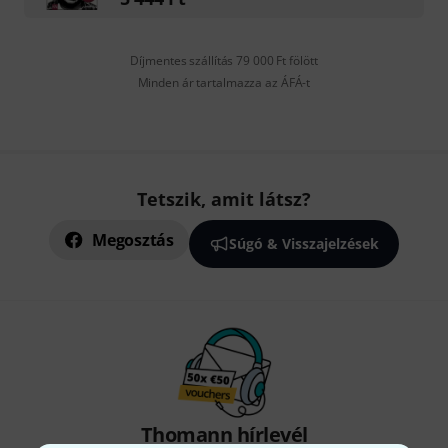
Díjmentes szállítás 79 000 Ft fölött
Minden ár tartalmazza az ÁFÁ-t
Tetszik, amit látsz?
Megosztás
Súgó & Visszajelzések
Thomann hírlevél