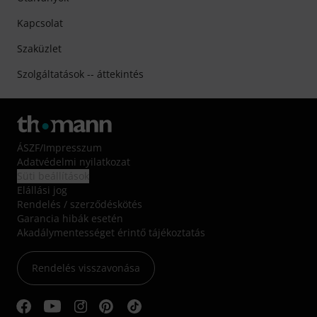
Kapcsolat
Szaküzlet
Szolgáltatások -- áttekintés
ÁSZF
/
Impresszum
Adatvédelmi nyilatkozat
Süti beállítások
Elállási jog
Rendelés / szerződéskötés
Garancia hibák esetén
Akadálymentességet érintő tájékoztatás
Rendelés visszavonása