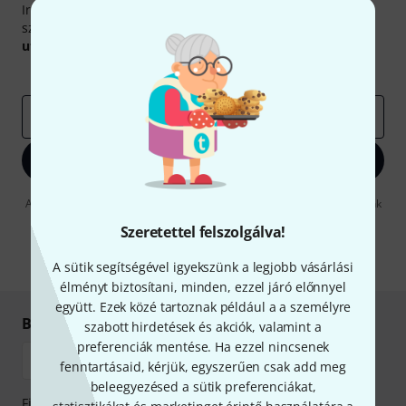
Iratkozz fel a Thomann angol nyelvű hírlevelére, és kis
szerencsével megnyerheted a
50
egyenként
50 € értékű
utalvány
egyikét.
Inspiráló gondolatok
Akciók
Thomann
e-mail cím
*
Bejelentkezés
A "Bejelentkezés" gombra kattintva elfogadja, hogy e-mailben küldjünk
önnek hirdetéseket. Bármikor leiratkozhat erről. A hírlevélről további
Szeretettel felszolgálva!
információkat az
data protection guideline
-ben talál.
* Kitöltés kötelező
A sütik segítségével igyekszünk a legjobb vásárlási
élményt biztosítani, minden, ezzel járó előnnyel
együtt. Ezek közé tartoznak például a a személyre
Biztonságos vásárlás és fizetés
szabott hirdetések és akciók, valamint a
preferenciák mentése. Ha ezzel nincsenek
fenntartásaid, kérjük, egyszerűen csak add meg
beleegyezésed a sütik preferenciákat,
Fizessen biztonságosan, titkosítással: Banki átutalás vagy