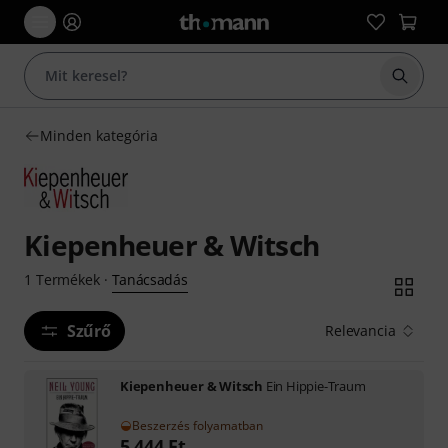
Keresés
Minden kategória
Kiepenheuer & Witsch
Tanácsadás
1
Termékek
·
Szűrő
Relevancia
Kiepenheuer & Witsch
Ein Hippie-Traum
Beszerzés folyamatban
5 444
Ft