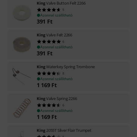
King
Valve Button Felt 2266
5
Azonnal szállítható
391
Ft
King
Valve Felt 2266
6
Azonnal szállítható
391
Ft
King
Waterkey Spring Trombone
8
Azonnal szállítható
1 169
Ft
King
Valve Spring 2266
6
Azonnal szállítható
1 169
Ft
King
2055T Silver Flair Trumpet
5