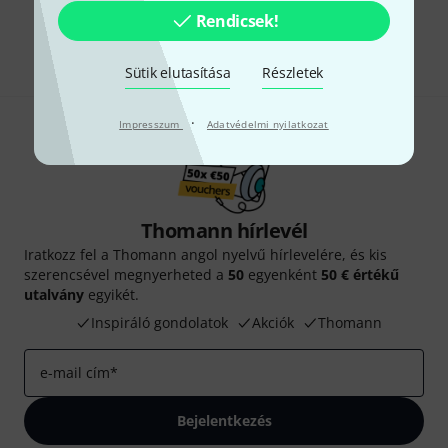
Rendicsek!
Megosztás
Súgó & Visszajelzések
Sütik elutasítása
Részletek
·
Impresszum
Adatvédelmi nyilatkozat
Thomann hírlevél
Iratkozz fel a Thomann angol nyelvű hírlevelére, és kis
szerencsével megnyerheted a
50
egyenként
50 € értékű
utalvány
egyikét.
Inspiráló gondolatok
Akciók
Thomann
e-mail cím
*
Bejelentkezés