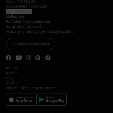
ÁSZF
/
Impresszum
Adatvédelmi nyilatkozat
Süti beállítások
Elállási jog
Rendelés / szerződéskötés
Garancia hibák esetén
Akadálymentességet érintő tájékoztatás
Rendelés visszavonása
Rólunk
Karrier
Blog
Apró
Visszaélésbejelentő rendszer