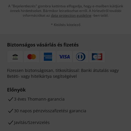
A "Bejelentkezés" gombra kattintva elfogadja, hogy e-mailben küldjünk
önnek hirdetéseket. Bármikor leiratkozhat erről. A hírlevélről további
információkat az
data protection guideline
-ben talál.
* Kitöltés kötelező
Biztonságos vásárlás és fizetés
Fizessen biztonságosan, titkosítással: Banki átutalás vagy
Betéti- vagy hitelkártya segítségével
Előnyök
3 éves Thomann-garancia
30 napos pénzvisszafizetési garancia
Javítás/Szervizelés