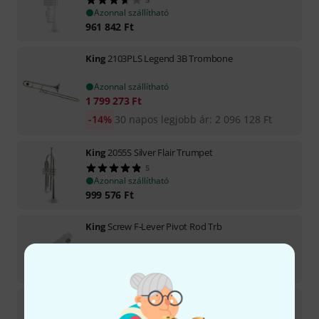
Azonnal szállítható
961 842
Ft
King
2103PLS Legend 3B Trombone
Azonnal szállítható
1 799 273
Ft
-14%
30 napos legjobb ár
:
2 096 128
Ft
King
2055S Silver Flair Trumpet
5
Azonnal szállítható
999 576
Ft
King
Screw F-Lever Pivot Rod Trb
Azonnal szállítható
754
Ft
King
Valve Guide 2266
3