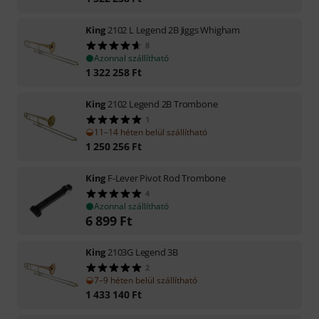
King
2102 L Legend 2B Jiggs Whigham
8
Azonnal szállítható
1 322 258
Ft
King
2102 Legend 2B Trombone
1
11–14 héten belül szállítható
1 250 256
Ft
King
F-Lever Pivot Rod Trombone
4
Azonnal szállítható
6 899
Ft
King
2103G Legend 3B
2
7–9 héten belül szállítható
1 433 140
Ft