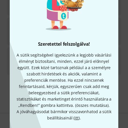
Azonnal szállítható
1 698
Ft
King
Balancer Emblem Trombone
7
7–9 héten belül szállítható
2 399
Ft
Szeretettel felszolgálva!
King
Slide Stop Nut Tpt. SP
A sütik segítségével igyekszünk a legjobb vásárlási
élményt biztosítani, minden, ezzel járó előnnyel
Azonnal szállítható
együtt. Ezek közé tartoznak például a a személyre
7 499
Ft
szabott hirdetések és akciók, valamint a
preferenciák mentése. Ha ezzel nincsenek
fenntartásaid, kérjük, egyszerűen csak add meg
Díjmentes szállítás 79 000 Ft fölött
beleegyezésed a sütik preferenciákat,
Minden ár tartalmazza az ÁFÁ-t
statisztikákat és marketinget érintő használatára a
„Rendben!” gombra kattintva. (
összes mutatása
).
A jóváhagyásodat bármikor visszavonhatod a sütik
beállításainál (
itt
).
Tetszik, amit látsz?