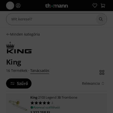
Keresés
Minden kategória
King
Tanácsadás
16
Termékek
·
Szűrő
Relevancia
King
2103 Legend 3B Trombone
2
Azonnal szállítható
1 322 258
Ft