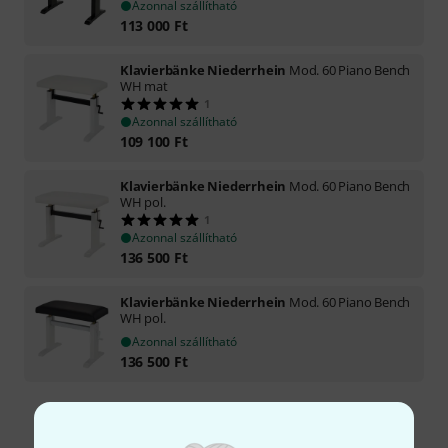
Azonnal szállítható
113 000
Ft
Klavierbänke Niederrhein
Mod. 60 Piano Bench
WH mat
1
Azonnal szállítható
109 100
Ft
Klavierbänke Niederrhein
Mod. 60 Piano Bench
WH pol.
1
Azonnal szállítható
136 500
Ft
Klavierbänke Niederrhein
Mod. 60 Piano Bench
WH pol.
Azonnal szállítható
136 500
Ft
Díjmentes szállítás 79 000 Ft fölött
Minden ár tartalmazza az ÁFÁ-t