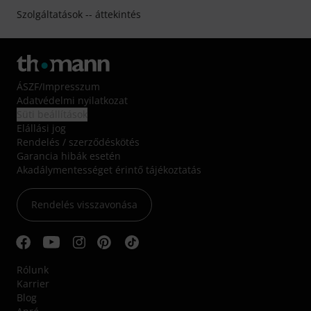
Szolgáltatások -- áttekintés
ÁSZF
/
Impresszum
Adatvédelmi nyilatkozat
Süti beállítások
Elállási jog
Rendelés / szerződéskötés
Garancia hibák esetén
Akadálymentességet érintő tájékoztatás
Rendelés visszavonása
Rólunk
Karrier
Blog