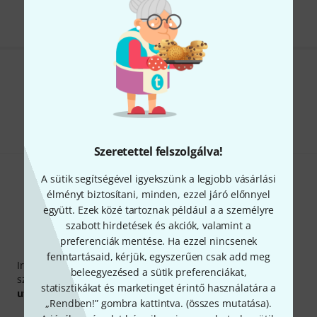
Tetszik, amit látsz?
Megosztás
Súgó & Visszajelzések
Szeretettel felszolgálva!
A sütik segítségével igyekszünk a legjobb vásárlási
élményt biztosítani, minden, ezzel járó előnnyel
együtt. Ezek közé tartoznak például a a személyre
szabott hirdetések és akciók, valamint a
preferenciák mentése. Ha ezzel nincsenek
Thomann hírlevél
fenntartásaid, kérjük, egyszerűen csak add meg
Iratkozz fel a Thomann angol nyelvű hírlevelére, és kis
beleegyezésed a sütik preferenciákat,
szerencsével megnyerheted a
50
egyenként
50 € értékű
statisztikákat és marketinget érintő használatára a
utalvány
egyikét.
„Rendben!” gombra kattintva. (
összes mutatása
).
Inspiráló gondolatok
Akciók
Thomann