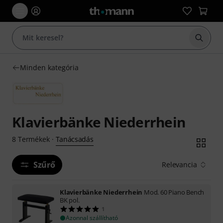
Keresés
Minden kategória
Klavierbänke Niederrhein
Tanácsadás
8
Termékek
·
Szűrő
Relevancia
Klavierbänke Niederrhein
Mod. 60 Piano Bench
BK pol.
1
Azonnal szállítható