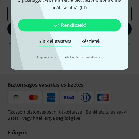
A jóváhagyásodat bármikor visszavonhatod a sütik
beállításainál (
itt
).
e-mail cím
*
Rendicsek!
Bejelentkezés
Sütik elutasítása
Részletek
A "Bejelentkezés" gombra kattintva elfogadja, hogy e-mailben küldjünk
önnek hirdetéseket. Bármikor leiratkozhat erről. A hírlevélről további
információkat az
data protection guideline
-ben talál.
·
Impresszum
Adatvédelmi nyilatkozat
* Kitöltés kötelező
Biztonságos vásárlás és fizetés
Fizessen biztonságosan, titkosítással: Banki átutalás vagy
Betéti- vagy hitelkártya segítségével
Előnyök