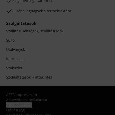
Elégedettségi Garancia
Európa legnagyobb termékraktára
Szolgáltatások
Szállítási költségek, szállítási idők
Súgó
Utalványok
Kapcsolat
Szaküzlet
Szolgáltatások -- áttekintés
ÁSZF
/
Impresszum
Adatvédelmi nyilatkozat
Süti beállítások
Elállási jog