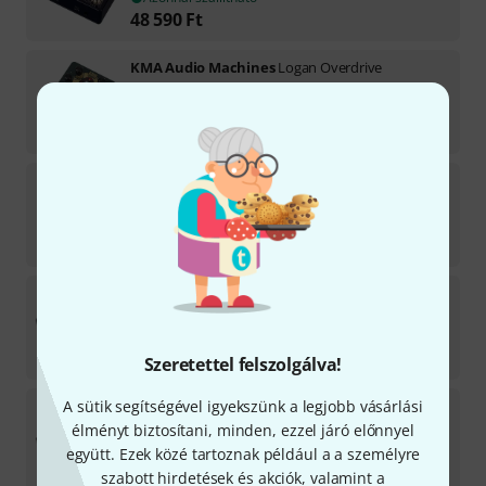
48 590
Ft
KMA Audio Machines
Logan Overdrive
12
Azonnal szállítható
67 500
Ft
KMA Audio Machines
Chief Disruptor Fuzz/Dist.
16
Azonnal szállítható
75 090
Ft
KMA Audio Machines
Dual Loop Switcher
Azonnal szállítható
52 400
Ft
Szeretettel felszolgálva!
KMA Audio Machines
Moai Maea Analog Octaver
A sütik segítségével igyekszünk a legjobb vásárlási
élményt biztosítani, minden, ezzel járó előnnyel
21
5–7 héten belül szállítható
együtt. Ezek közé tartoznak például a a személyre
76 300
Ft
szabott hirdetések és akciók, valamint a