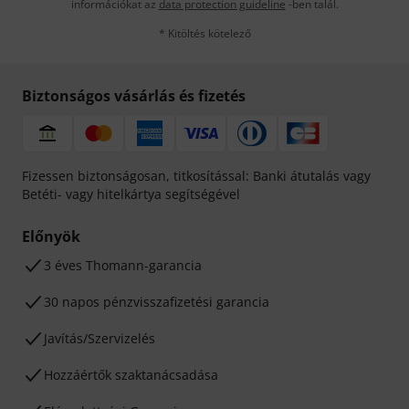
információkat az
data protection guideline
-ben talál.
* Kitöltés kötelező
Biztonságos vásárlás és fizetés
Fizessen biztonságosan, titkosítással: Banki átutalás vagy
Betéti- vagy hitelkártya segítségével
Előnyök
3 éves Thomann-garancia
30 napos pénzvisszafizetési garancia
Javítás/Szervizelés
Hozzáértők szaktanácsadása