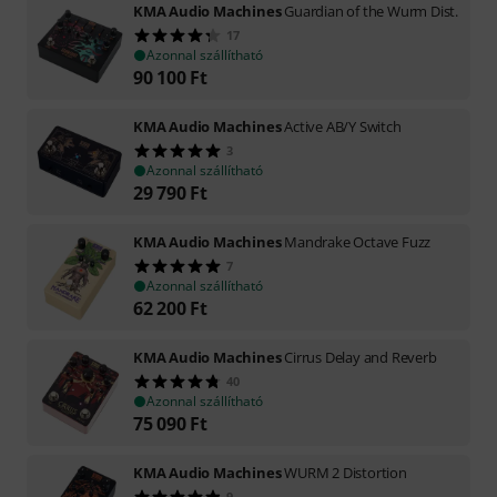
KMA Audio Machines
Guardian of the Wurm Dist.
17
Azonnal szállítható
90 100
Ft
KMA Audio Machines
Active AB/Y Switch
3
Azonnal szállítható
29 790
Ft
KMA Audio Machines
Mandrake Octave Fuzz
7
Azonnal szállítható
62 200
Ft
KMA Audio Machines
Cirrus Delay and Reverb
40
Azonnal szállítható
75 090
Ft
KMA Audio Machines
WURM 2 Distortion
9