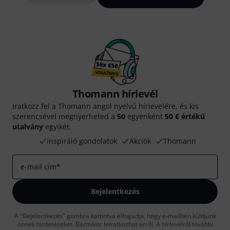
Thomann hírlevél
Iratkozz fel a Thomann angol nyelvű hírlevelére, és kis
szerencsével megnyerheted a
50
egyenként
50 € értékű
utalvány
egyikét.
Inspiráló gondolatok
Akciók
Thomann
e-mail cím
*
Bejelentkezés
A "Bejelentkezés" gombra kattintva elfogadja, hogy e-mailben küldjünk
önnek hirdetéseket. Bármikor leiratkozhat erről. A hírlevélről további