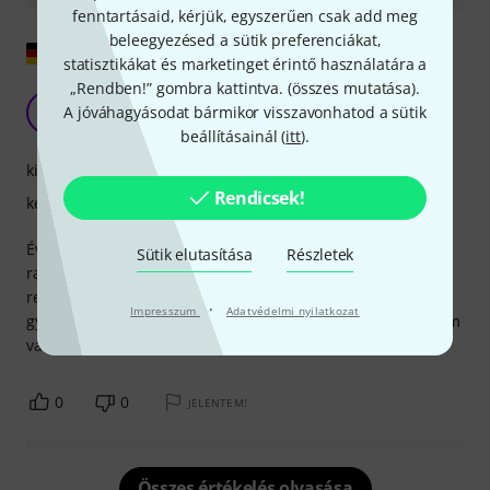
fenntartásaid, kérjük, egyszerűen csak add meg
beleegyezésed a sütik preferenciákat,
Eredeti megjelenítése
statisztikákat és marketinget érintő használatára a
„Rendben!” gombra kattintva. (
összes mutatása
).
Első osztályú gyanta
A jóváhagyásodat bármikor visszavonhatod a sütik
FS
F. Strauss 21.10.2019
beállításainál (
itt
).
kivitelezés
Rendicsek!
kezelhetőség
Évek óta használom a gyantát, nem porzik nagyon, nem
Sütik elutasítása
Részletek
ragad és remekül szól a hangszeremen. Használata is
rendkívül gazdaságos és tartós – nem szárad ki olyan
·
Impresszum
Adatvédelmi nyilatkozat
gyorsan, mint az olcsóbb változatok. Újra és újra meg fogom
vásárolni.
0
0
JELENTEM!
Összes értékelés olvasása