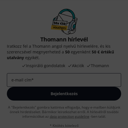
Thomann hírlevél
Iratkozz fel a Thomann angol nyelvű hírlevelére, és kis
szerencsével megnyerheted a
50
egyenként
50 € értékű
utalvány
egyikét.
Inspiráló gondolatok
Akciók
Thomann
e-mail cím
*
Bejelentkezés
A "Bejelentkezés" gombra kattintva elfogadja, hogy e-mailben küldjünk
önnek hirdetéseket. Bármikor leiratkozhat erről. A hírlevélről további
információkat az
data protection guideline
-ben talál.
* Kitöltés kötelező