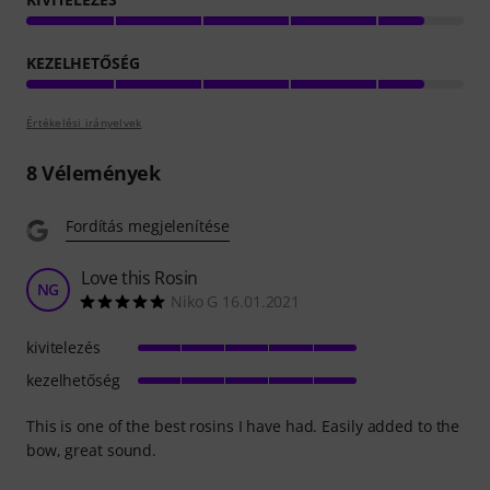
KEZELHETŐSÉG
Értékelési irányelvek
8
Vélemények
Fordítás megjelenítése
Love this Rosin
NG
Niko G 16.01.2021
kivitelezés
kezelhetőség
This is one of the best rosins I have had. Easily added to the
bow, great sound.