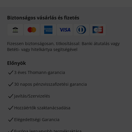
Biztonságos vásárlás és fizetés
Fizessen biztonságosan, titkosítással: Banki átutalás vagy
Betéti- vagy hitelkártya segítségével
Előnyök
3 éves Thomann-garancia
30 napos pénzvisszafizetési garancia
Javítás/Szervizelés
Hozzáértők szaktanácsadása
Elégedettségi Garancia
Európa legnagyobb termékraktára