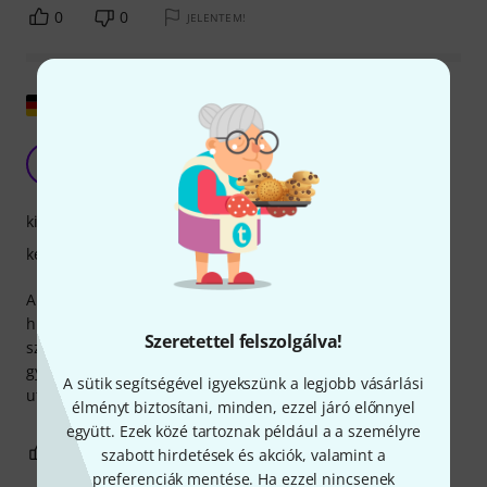
0
0
JELENTEM!
Eredeti megjelenítése
bírság
HD
Horst D. 29.06.2020
kivitelezés
kezelhetőség
A masniszőrre való felhordás után a masni jól tapad a
húrokat, a tónus erős lesz és nem túl dús felhangokban,
Szeretettel felszolgálva!
szépen porzik és hasznos a mellékelt gumiborítás is a
gyanta felett.Ez megakadályozza a felragasztást használat
A sütik segítségével igyekszünk a legjobb vásárlási
után becsomagolva a ruha ne ragadjon le
élményt biztosítani, minden, ezzel járó előnnyel
együtt. Ezek közé tartoznak például a a személyre
0
0
szabott hirdetések és akciók, valamint a
JELENTEM!
preferenciák mentése. Ha ezzel nincsenek