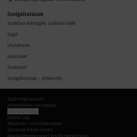
Szolgáltatások
Szállítási költségek, szállítási idők
Súgó
Utalványok
Kapcsolat
Szaküzlet
Szolgáltatások -- áttekintés
ÁSZF
/
Impresszum
Adatvédelmi nyilatkozat
Süti beállítások
Elállási jog
Rendelés / szerződéskötés
Garancia hibák esetén
Akadálymentességet érintő tájékoztatás