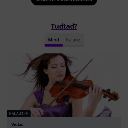
Tudtad?
Mind
Kalauz
KALAUZ
Violas