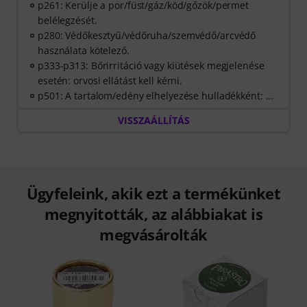
p261: Kerülje a por/füst/gáz/köd/gőzök/permet
belélegzését.
p280: Védőkesztyű/védőruha/szemvédő/arcvédő
használata kötelező.
p333-p313: Bőrirritáció vagy kiütések megjelenése
esetén: orvosi ellátást kell kérni.
p501: A tartalom/edény elhelyezése hulladékként: …
VISSZAÁLLÍTÁS
Ügyfeleink, akik ezt a termékünket
megnyitották, az alábbiakat is
megvásárolták