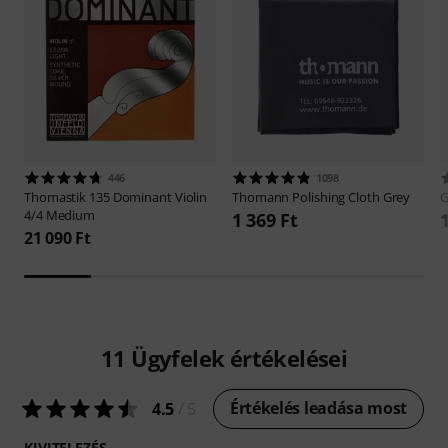
446
1098
Thomastik
135 Dominant Violin
Thomann
Polishing Cloth Grey
4/4 Medium
1 369 Ft
21 090 Ft
11
Ügyfelek értékelései
Értékelés leadása most
4.5
/ 5
KIVITELEZÉS