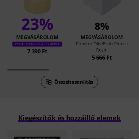
23%
8%
MEGVÁSÁROLOM
MEGVÁSÁROLOM
Pirastro Oliv/Evah Pirazzi
PONT UGYANEZT A TERMÉKET
Rosin
7 390 Ft
5 666 Ft
Összehasonlítás
Kiegészítők és hozzáillő elemek