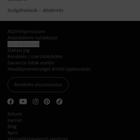
Szolgáltatások -- áttekintés
ÁSZF
/
Impresszum
Adatvédelmi nyilatkozat
Süti beállítások
Elállási jog
Rendelés / szerződéskötés
Garancia hibák esetén
Akadálymentességet érintő tájékoztatás
Rendelés visszavonása
Rólunk
Karrier
Blog
Apró
Visszaélésbejelentő rendszer