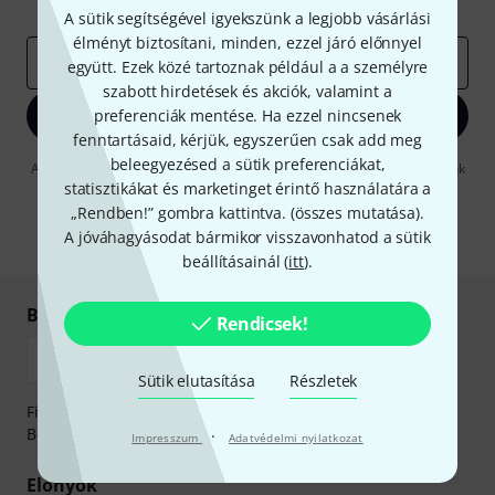
Inspiráló gondolatok
Akciók
Thomann
A sütik segítségével igyekszünk a legjobb vásárlási
élményt biztosítani, minden, ezzel járó előnnyel
e-mail cím
*
együtt. Ezek közé tartoznak például a a személyre
szabott hirdetések és akciók, valamint a
preferenciák mentése. Ha ezzel nincsenek
Bejelentkezés
fenntartásaid, kérjük, egyszerűen csak add meg
beleegyezésed a sütik preferenciákat,
A "Bejelentkezés" gombra kattintva elfogadja, hogy e-mailben küldjünk
önnek hirdetéseket. Bármikor leiratkozhat erről. A hírlevélről további
statisztikákat és marketinget érintő használatára a
információkat az
data protection guideline
-ben talál.
„Rendben!” gombra kattintva. (
összes mutatása
).
A jóváhagyásodat bármikor visszavonhatod a sütik
* Kitöltés kötelező
beállításainál (
itt
).
Biztonságos vásárlás és fizetés
Rendicsek!
Sütik elutasítása
Részletek
Fizessen biztonságosan, titkosítással: Banki átutalás vagy
Betéti- vagy hitelkártya segítségével
·
Impresszum
Adatvédelmi nyilatkozat
Előnyök