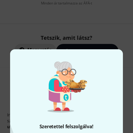
Minden ár tartalmazza az ÁFÁ-t
Tetszik, amit látsz?
Megosztás
Súgó & Visszajelzések
Thomann hírlevél
Iratkozz fel a Thomann angol nyelvű hírlevelére, és kis
szerencsével megnyerheted a
50
egyenként
50 € értékű
Szeretettel felszolgálva!
utalvány
egyikét.