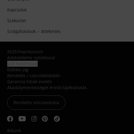
Kapcsolat
Szaküzlet
Szolgáltatások -- áttekintés
ÁSZF
/
Impresszum
Adatvédelmi nyilatkozat
Süti beállítások
Elállási jog
Rendelés / szerződéskötés
Garancia hibák esetén
Akadálymentességet érintő tájékoztatás
Rendelés visszavonása
Rólunk