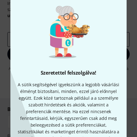
Iratkozz fel a Thomann angol nyelvű hírlevelére, és kis
szerencsével megnyerheted a
50
egyenként
50 € értékű
utalvány
egyikét.
Inspiráló gondolatok
Akciók
Thomann
e-mail cím
*
Bejelentkezés
A "Bejelentkezés" gombra kattintva elfogadja, hogy e-mailben küldjünk
Szeretettel felszolgálva!
önnek hirdetéseket. Bármikor leiratkozhat erről. A hírlevélről további
információkat az
data protection guideline
-ben talál.
A sütik segítségével igyekszünk a legjobb vásárlási
* Kitöltés kötelező
élményt biztosítani, minden, ezzel járó előnnyel
együtt. Ezek közé tartoznak például a a személyre
szabott hirdetések és akciók, valamint a
Biztonságos vásárlás és fizetés
preferenciák mentése. Ha ezzel nincsenek
fenntartásaid, kérjük, egyszerűen csak add meg
beleegyezésed a sütik preferenciákat,
statisztikákat és marketinget érintő használatára a
Fizessen biztonságosan, titkosítással: Banki átutalás vagy