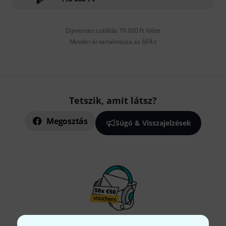
Díjmentes szállítás 79 000 Ft fölött
Minden ár tartalmazza az ÁFÁ-t
Tetszik, amit látsz?
Megosztás
Súgó & Visszajelzések
Thomann hírlevél