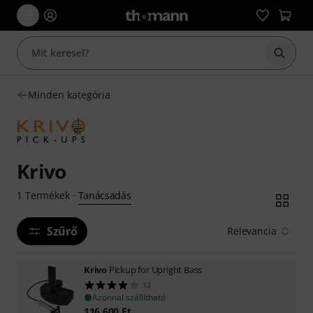
Keresés
Minden kategória
Krivo
Tanácsadás
1
Termékek
·
Szűrő
Relevancia
Krivo
Pickup for Upright Bass
12
Azonnal szállítható
116 600
Ft