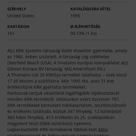
SZÉKHELY
KATALÓGUSBA VÉTEL
United States
1995
RAKTÁRON
Ø ELÉRHETŐSÉG
10+
90.13% (1 év)
A(z) KRK Systems társaság Keith Klawitter gyermeke, amely
az 1986. évben született. A társaság cég székhelye
Deerfield Beach (USA). A hivatalos európai leányvállalat a(z)
Gibson Europe BV társaság, MG Amersfoort (NL).
A Thomann-nál 26 KRKSys-terméket találhatsz – ezek közül
17 áll készen a szállításra. Már 1995 óta, azaz 31 éve
értékesítünk KRK gyártotta termékeket.
Fontosnak tartjuk vásárlóink legátfogóbb tájékoztatását
minden KRK-termékről, oldalunkon ezért összesen 797,
KRK-termékeket bemutató médiatartalom, tesztbeszámoló
és értékelés található, köztük 347 fénykép, 12 különböző
360 fokos fénykép, 413 értékelés és 25, szaklapokban
megjelent teszt (több különböző nyelven).
Legkeresettebb KRK-termékeink többek közt
Aktív
stúdiómonitorok
és
Mélysugárzók
.kategóriáinkban