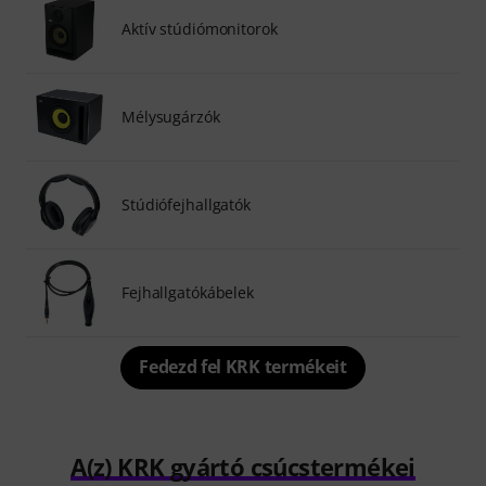
Aktív stúdiómonitorok
Mélysugárzók
Stúdiófejhallgatók
Fejhallgatókábelek
Fedezd fel KRK termékeit
A(z) KRK gyártó csúcstermékei