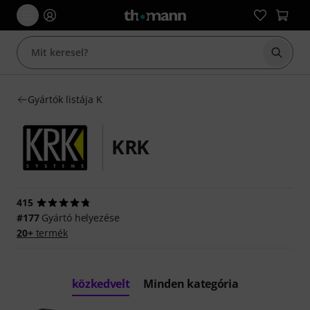
Keresés
Gyártók listája K
KRK
415
#177
Gyártó helyezése
20+
termék
közkedvelt
Minden kategória