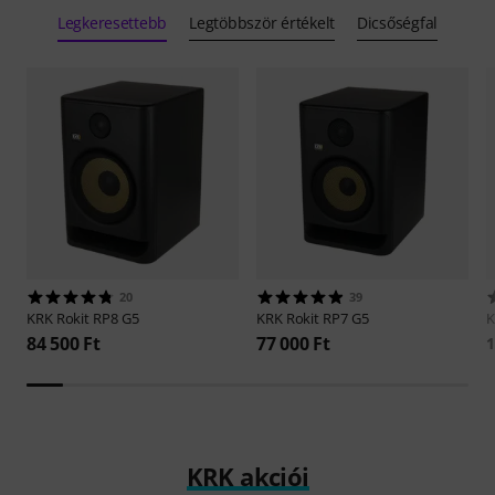
Legkeresettebb
Legtöbbször értékelt
Dicsőségfal
20
39
KRK
Rokit RP8 G5
KRK
Rokit RP7 G5
84 500 Ft
77 000 Ft
1
KRK akciói