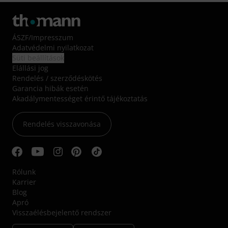
ÁSZF
/
Impresszum
Adatvédelmi nyilatkozat
Süti beállítások
Elállási jog
Rendelés / szerződéskötés
Garancia hibák esetén
Akadálymentességet érintő tájékoztatás
Rendelés visszavonása
Rólunk
Karrier
Blog
Apró
Visszaélésbejelentő rendszer