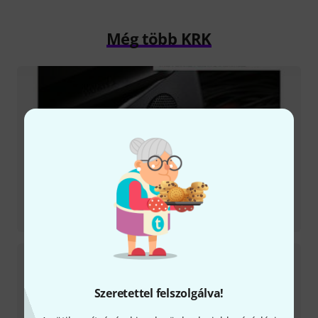
Még több KRK
Tesztbeszámoló
Rokit RP5 G5
Szeretettel felszolgálva!