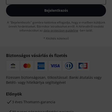
Bejelentkezés
A "Bejelentkezés" gombra kattintva elfogadja, hogy e-mailben küldjünk
önnek hirdetéseket. Bármikor leiratkozhat erről. A hírlevélről további
információkat az
data protection guideline
-ben talál.
* Kitöltés kötelező
Biztonságos vásárlás és fizetés
Fizessen biztonságosan, titkosítással: Banki átutalás vagy
Betéti- vagy hitelkártya segítségével
Előnyök
3 éves Thomann-garancia
30 napos pénzvisszafizetési garancia