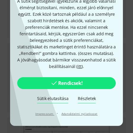
A sütik segítségével igyekszünk a legjobb vásárlási
élményt biztosítani, minden, ezzel járó előnnyel
együtt. Ezek közé tartoznak például a a személyre
szabott hirdetések és akciók, valamint a
Tesztbeszámoló
preferenciák mentése. Ha ezzel nincsenek
KNS 8402
fenntartásaid, kérjük, egyszerűen csak add meg
beleegyezésed a sütik preferenciákat,
statisztikákat és marketinget érintő használatára a
„Rendben!” gombra kattintva. (
összes mutatása
).
A jóváhagyásodat bármikor visszavonhatod a sütik
beállításainál (
itt
).
Rendicsek!
Sütik elutasítása
Részletek
Tesztbeszámoló
S10G4
·
Impresszum
Adatvédelmi nyilatkozat