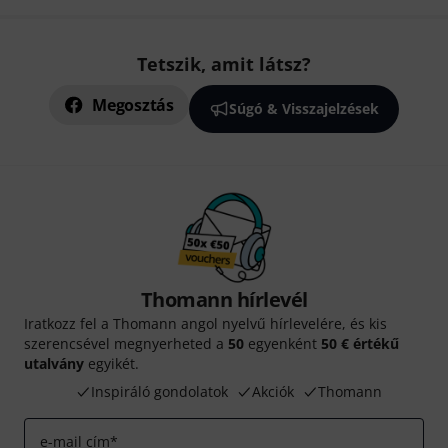
Tetszik, amit látsz?
Megosztás
Súgó & Visszajelzések
Thomann hírlevél
Iratkozz fel a Thomann angol nyelvű hírlevelére, és kis
szerencsével megnyerheted a
50
egyenként
50 € értékű
utalvány
egyikét.
Inspiráló gondolatok
Akciók
Thomann
e-mail cím
*