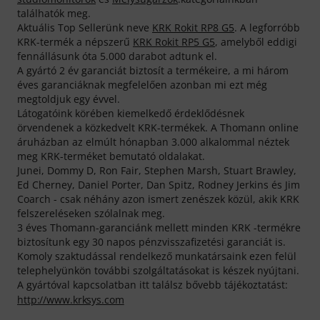
találhatók meg.
Aktuális Top Sellerünk neve
KRK Rokit RP8 G5
. A legforróbb
KRK-termék a népszerű
KRK Rokit RP5 G5
, amelyből eddigi
fennállásunk óta 5.000 darabot adtunk el.
A gyártó 2 év garanciát biztosít a termékeire, a mi három
éves garanciáknak megfelelően azonban mi ezt még
megtoldjuk egy évvel.
Látogatóink körében kiemelkedő érdeklődésnek
örvendenek a közkedvelt KRK-termékek. A Thomann online
áruházban az elmúlt hónapban 3.000 alkalommal néztek
meg KRK-terméket bemutató oldalakat.
Junei, Dommy D, Ron Fair, Stephen Marsh, Stuart Brawley,
Ed Cherney, Daniel Porter, Dan Spitz, Rodney Jerkins és Jim
Coarch - csak néhány azon ismert zenészek közül, akik KRK
felszereléseken szólalnak meg.
3 éves Thomann-garanciánk mellett minden KRK -termékre
biztosítunk egy 30 napos pénzvisszafizetési garanciát is.
Komoly szaktudással rendelkező munkatársaink ezen felül
telephelyünkön további szolgáltatásokat is készek nyújtani.
A gyártóval kapcsolatban itt találsz bővebb tájékoztatást:
http://www.krksys.com