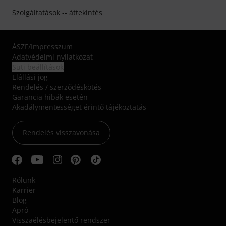
Szolgáltatások -- áttekintés
ÁSZF
/
Impresszum
Adatvédelmi nyilatkozat
Süti beállítások
Elállási jog
Rendelés / szerződéskötés
Garancia hibák esetén
Akadálymentességet érintő tájékoztatás
Rendelés visszavonása
Rólunk
Karrier
Blog
Apró
Visszaélésbejelentő rendszer