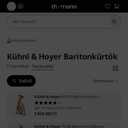
Keresés
Kühnl & Hoyer Baritonkürtök
Tanácsadás
5
Termékek
·
Szűrő
Relevancia
Kühnl & Hoyer
B14/15 Bariton Royal G
2
8–10 héten belül szállítható
2 829 302
Ft
Kühnl & Hoyer
79/4G Baritone Goldbrass