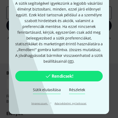
A sütik segítségével igyekszünk a legjobb vásárlási
élményt biztosítani, minden, ezzel járó előnnyel
e-mail cím
*
együtt. Ezek közé tartoznak például a a személyre
szabott hirdetések és akciók, valamint a
Bejelentkezés
preferenciák mentése. Ha ezzel nincsenek
fenntartásaid, kérjük, egyszerűen csak add meg
beleegyezésed a sütik preferenciákat,
A "Bejelentkezés" gombra kattintva elfogadja, hogy e-mailben küldjünk
önnek hirdetéseket. Bármikor leiratkozhat erről. A hírlevélről további
statisztikákat és marketinget érintő használatára a
információkat az
data protection guideline
-ben talál.
„Rendben!” gombra kattintva. (
összes mutatása
).
* Kitöltés kötelező
A jóváhagyásodat bármikor visszavonhatod a sütik
beállításainál (
itt
).
Biztonságos vásárlás és fizetés
Rendicsek!
Sütik elutasítása
Részletek
Fizessen biztonságosan, titkosítással: Banki átutalás vagy
Betéti- vagy hitelkártya segítségével
·
Impresszum
Adatvédelmi nyilatkozat
Előnyök