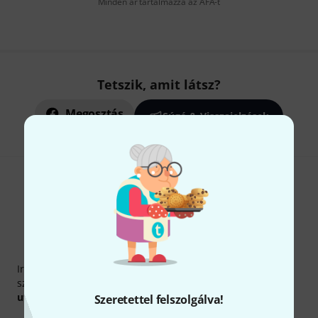
Minden ár tartalmazza az ÁFÁ-t
Tetszik, amit látsz?
Megosztás
Súgó & Visszajelzések
Thomann hírlevél
Iratkozz fel a Thomann angol nyelvű hírlevelére, és kis
szerencsével megnyerheted a
50
egyenként
50 € értékű
utalvány
egyikét.
Szeretettel felszolgálva!
Inspiráló gondolatok
Akciók
Thomann