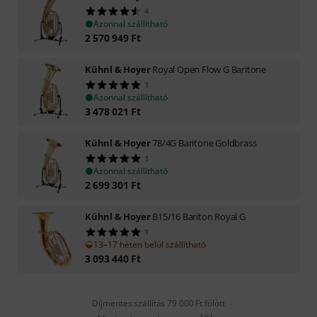
4
Azonnal szállítható
2 570 949
Ft
Kühnl & Hoyer
Royal Open Flow G Baritone
1
Azonnal szállítható
3 478 021
Ft
Kühnl & Hoyer
78/4G Baritone Goldbrass
1
Azonnal szállítható
2 699 301
Ft
Kühnl & Hoyer
B15/16 Bariton Royal G
1
13–17 héten belül szállítható
3 093 440
Ft
Díjmentes szállítás 79 000 Ft fölött