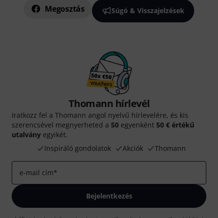
Megosztás
Súgó & Visszajelzések
Thomann hírlevél
Iratkozz fel a Thomann angol nyelvű hírlevelére, és kis
szerencsével megnyerheted a
50
egyenként
50 € értékű
utalvány
egyikét.
Inspiráló gondolatok
Akciók
Thomann
e-mail cím
*
Bejelentkezés