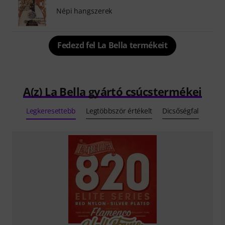
Népi hangszerek
Fedezd fel La Bella termékeit
A(z) La Bella gyártó csúcstermékei
Legkeresettebb
Legtöbbször értékelt
Dicsőségfal