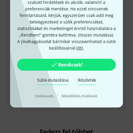
szabott hirdetések és akciók, valamint a
örömmel áll rendelkezésedre
preferenciák mentése. Ha ezzel nincsenek
fenntartásaid, kérjük, egyszerűen csak add meg
Készítsd elő ügyfélszámodat
beleegyezésed a sütik preferenciákat,
statisztikákat és marketinget érintő használatára a
Nyitvatartási idő (CEST - Közép-európai
„Rendben!” gombra kattintva. (
összes mutatása
).
nyári időszámítás)
A jóváhagyásodat bármikor visszavonhatod a sütik
beállításainál (
itt
).
Visszahívást kérek
Rendicsek!
Még több elérhetőség
Sütik elutasítása
Részletek
Termék visszaküldése
·
Impresszum
Adatvédelmi nyilatkozat
Minden kapcsolattartó
Fedezz fel többet