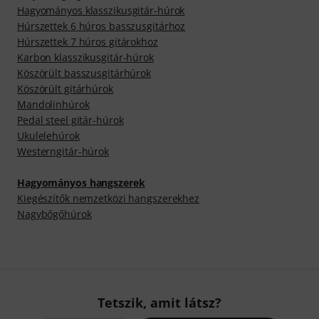
Hagyományos klasszikusgitár-húrok
Húrszettek 6 húros basszusgitárhoz
Húrszettek 7 húros gitárokhoz
Karbon klasszikusgitár-húrok
Köszörült basszusgitárhúrok
Köszörült gitárhúrok
Mandolinhúrok
Pedal steel gitár-húrok
Ukulelehúrok
Westerngitár-húrok
Hagyományos hangszerek
Kiegészítők nemzetközi hangszerekhez
Nagybőgőhúrok
Tetszik, amit látsz?