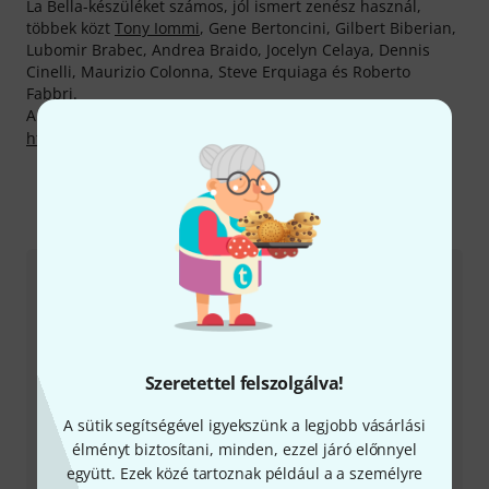
La Bella-készüléket számos, jól ismert zenész használ,
többek közt
Tony Iommi
, Gene Bertoncini, Gilbert Biberian,
Lubomir Brabec, Andrea Braido, Jocelyn Celaya, Dennis
Cinelli, Maurizio Colonna, Steve Erquiaga és Roberto
Fabbri.
A gyártóval kapcsolatban itt találsz bővebb tájékoztatást:
http://www.labella.com
Így érhetsz el minket
Ügyfélszolgálat - Magyarország
Szeretettel felszolgálva!
A sütik segítségével igyekszünk a legjobb vásárlási
+49-9546-9223-531
élményt biztosítani, minden, ezzel járó előnnyel
együtt. Ezek közé tartoznak például a a személyre
Ügyfélszolgálatunk minden kérdés és észrevétel esetén