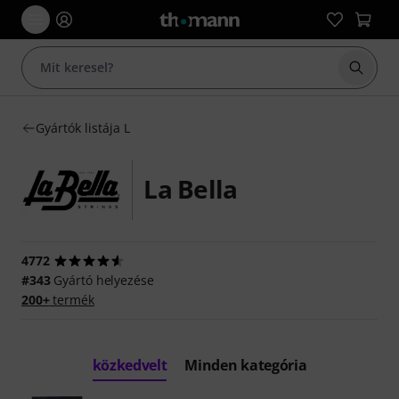
Keresés
Gyártók listája L
La Bella
4772
#343
Gyártó helyezése
200+
termék
közkedvelt
Minden kategória