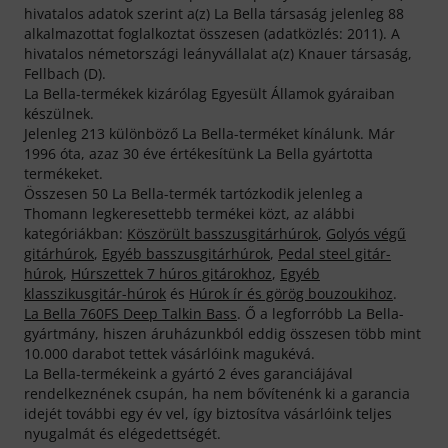
hivatalos adatok szerint a(z) La Bella társaság jelenleg 88
alkalmazottat foglalkoztat összesen (adatközlés: 2011). A
hivatalos németországi leányvállalat a(z) Knauer társaság,
Fellbach (D).
La Bella-termékek kizárólag Egyesült Államok gyáraiban
készülnek.
Jelenleg 213 különböző La Bella-terméket kínálunk. Már
1996 óta, azaz 30 éve értékesítünk La Bella gyártotta
termékeket.
Összesen 50 La Bella-termék tartózkodik jelenleg a
Thomann legkeresettebb termékei közt, az alábbi
kategóriákban:
Köszörült basszusgitárhúrok
,
Golyós végű
gitárhúrok
,
Egyéb basszusgitárhúrok
,
Pedal steel gitár-
húrok
,
Húrszettek 7 húros gitárokhoz
,
Egyéb
klasszikusgitár-húrok
és
Húrok ír és görög bouzoukihoz
.
La Bella 760FS Deep Talkin Bass
. Ő a legforróbb La Bella-
gyártmány, hiszen áruházunkból eddig összesen több mint
10.000 darabot tettek vásárlóink magukévá.
La Bella-termékeink a gyártó 2 éves garanciájával
rendelkeznének csupán, ha nem bővítenénk ki a garancia
idejét további egy év vel, így biztosítva vásárlóink teljes
nyugalmát és elégedettségét.