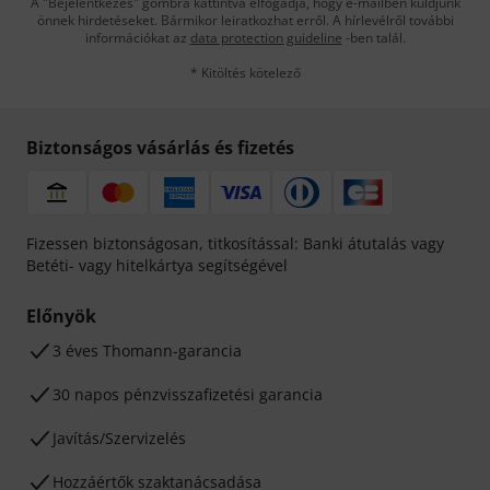
A "Bejelentkezés" gombra kattintva elfogadja, hogy e-mailben küldjünk
önnek hirdetéseket. Bármikor leiratkozhat erről. A hírlevélről további
információkat az
data protection guideline
-ben talál.
* Kitöltés kötelező
Biztonságos vásárlás és fizetés
Fizessen biztonságosan, titkosítással: Banki átutalás vagy
Betéti- vagy hitelkártya segítségével
Előnyök
3 éves Thomann-garancia
30 napos pénzvisszafizetési garancia
Javítás/Szervizelés
Hozzáértők szaktanácsadása