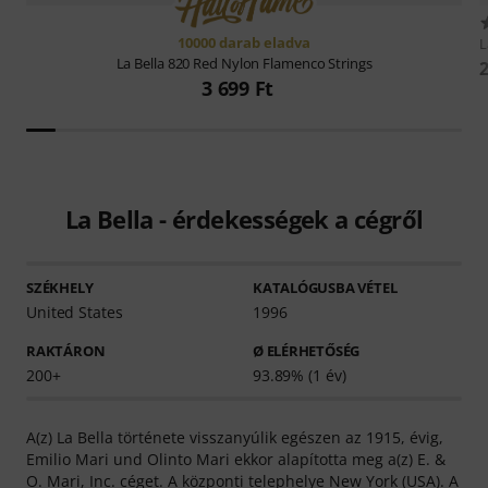
10000 darab eladva
L
La Bella
820 Red Nylon Flamenco Strings
2
3 699 Ft
La Bella - érdekességek a cégről
SZÉKHELY
KATALÓGUSBA VÉTEL
United States
1996
RAKTÁRON
Ø ELÉRHETŐSÉG
200+
93.89% (1 év)
A(z) La Bella története visszanyúlik egészen az 1915, évig,
Emilio Mari und Olinto Mari ekkor alapította meg a(z) E. &
O. Mari, Inc. céget. A központi telephelye New York (USA). A