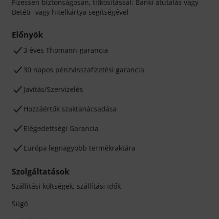
Fizessen biztonságosan, titkosítással: Banki átutalás vagy
Betéti- vagy hitelkártya segítségével
Előnyök
3 éves Thomann-garancia
30 napos pénzvisszafizetési garancia
Javítás/Szervizelés
Hozzáértők szaktanácsadása
Elégedettségi Garancia
Európa legnagyobb termékraktára
Szolgáltatások
Szállítási költségek, szállítási idők
Súgó