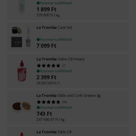
Azonnal szállítható
1 899
Ft
379 800
Ft
/ kg
La Tromba
Care Set
Azonnal szállítható
7 099
Ft
La Tromba
Valve Oil Heavy
27
Azonnal szállítható
2 399
Ft
36 907.69
Ft
/ l
La Tromba
Slide and Cork Grease 3g
294
Azonnal szállítható
743
Ft
247 666.67
Ft
/ kg
La Tromba
Slide Oil