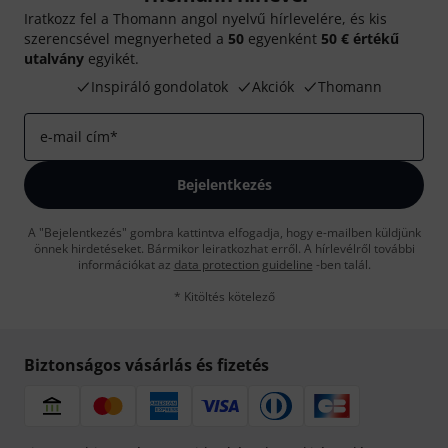
Iratkozz fel a Thomann angol nyelvű hírlevelére, és kis
szerencsével megnyerheted a
50
egyenként
50 € értékű
utalvány
egyikét.
Inspiráló gondolatok
Akciók
Thomann
e-mail cím
*
Bejelentkezés
A "Bejelentkezés" gombra kattintva elfogadja, hogy e-mailben küldjünk
önnek hirdetéseket. Bármikor leiratkozhat erről. A hírlevélről további
információkat az
data protection guideline
-ben talál.
* Kitöltés kötelező
Biztonságos vásárlás és fizetés