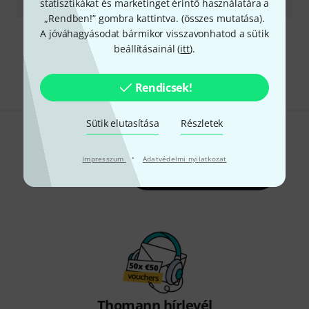
statisztikákat és marketinget érintő használatára a
144 545.45
Ft
/ l
„Rendben!” gombra kattintva. (
összes mutatása
).
A jóváhagyásodat bármikor visszavonhatod a sütik
Díjmentes szállítás 79 000 Ft fölött
beállításainál (
itt
).
Minden ár tartalmazza az ÁFÁ-t
Rendicsek!
Sütik elutasítása
Részletek
Tetszik, amit látsz?
·
Impresszum
Adatvédelmi nyilatkozat
Megosztás
Súgó & Visszajelzések
Thomann hírlevél