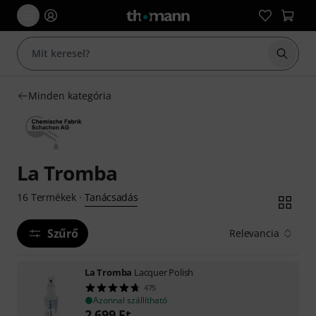
Keresés
Minden kategória
La Tromba
Tanácsadás
16
Termékek
·
Szűrő
Relevancia
La Tromba
Lacquer Polish
475
Azonnal szállítható
2 699
Ft