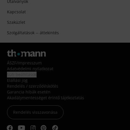
Utalványok
Kapcsolat
Szaküzlet
Szolgáltatások -- áttekintés
ÁSZF
/
Impresszum
Adatvédelmi nyilatkozat
Süti beállítások
Elállási jog
Rendelés / szerződéskötés
Garancia hibák esetén
Akadálymentességet érintő tájékoztatás
Rendelés visszavonása