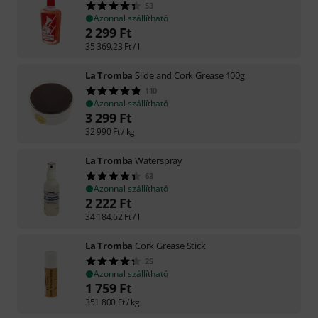
53
Azonnal szállítható
2 299
Ft
35 369.23
Ft
/ l
La Tromba
Slide and Cork Grease 100g
110
Azonnal szállítható
3 299
Ft
32 990
Ft
/ kg
La Tromba
Waterspray
63
Azonnal szállítható
2 222
Ft
34 184.62
Ft
/ l
La Tromba
Cork Grease Stick
25
Azonnal szállítható
1 759
Ft
351 800
Ft
/ kg