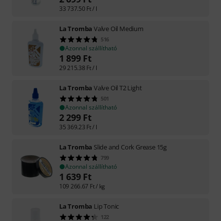
33 737.50
Ft
/ l
La Tromba
Valve Oil Medium
516
Azonnal szállítható
1 899
Ft
29 215.38
Ft
/ l
La Tromba
Valve Oil T2 Light
501
Azonnal szállítható
2 299
Ft
35 369.23
Ft
/ l
La Tromba
Slide and Cork Grease 15g
799
Azonnal szállítható
1 639
Ft
109 266.67
Ft
/ kg
La Tromba
Lip Tonic
122