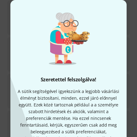
La Tromba
Cork Grease/Deer Grease 3g
60
Azonnal szállítható
743
Ft
247 666.67
Ft
/ kg
La Tromba
Sliding Stick for Flutes
17
Azonnal szállítható
1 848
Ft
369 600
Ft
/ kg
La Tromba
Woodwind Care Oil
Szeretettel felszolgálva!
58
Azonnal szállítható
A sütik segítségével igyekszünk a legjobb vásárlási
2 499
Ft
élményt biztosítani, minden, ezzel járó előnnyel
38 446.15
Ft
/ l
együtt. Ezek közé tartoznak például a a személyre
szabott hirdetések és akciók, valamint a
La Tromba
Anti Condens Fluid
preferenciák mentése. Ha ezzel nincsenek
4
fenntartásaid, kérjük, egyszerűen csak add meg
Azonnal szállítható
beleegyezésed a sütik preferenciákat,
1 590
Ft