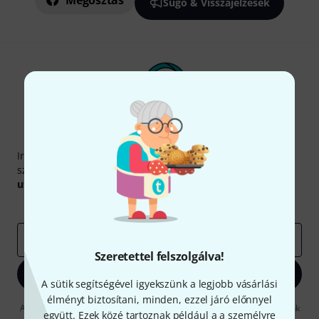
Megosztás
Súgó & Visszajelzések
Thomann hírlevél
Iratkozz fel a Thomann angol nyelvű hírlevelére, és kis
szerencsével megnyerheted a
50
egyenként
50 € értékű
utalvány
egyikét.
Inspiráló gondolatok
Akciók
Thomann
e-mail cím
*
Szeretettel felszolgálva!
Bejelentkezés
A sütik segítségével igyekszünk a legjobb vásárlási
élményt biztosítani, minden, ezzel járó előnnyel
A "Bejelentkezés" gombra kattintva elfogadja, hogy e-mailben küldjünk
együtt. Ezek közé tartoznak például a a személyre