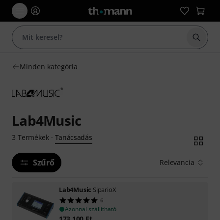
Keresés
Minden kategória
Lab4Music
Tanácsadás
3
Termékek
·
Szűrő
Relevancia
Lab4Music
SiparioX
6
Azonnal szállítható
173 100
Ft