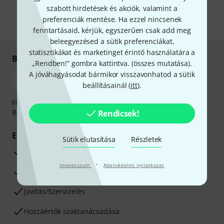
önnek hirdetéseket. Bármikor leiratkozhat erről. A hírlevélről további
szabott hirdetések és akciók, valamint a
információkat az
data protection guideline
-ben talál.
preferenciák mentése. Ha ezzel nincsenek
* Kitöltés kötelező
fenntartásaid, kérjük, egyszerűen csak add meg
beleegyezésed a sütik preferenciákat,
statisztikákat és marketinget érintő használatára a
Biztonságos vásárlás és fizetés
„Rendben!” gombra kattintva. (
összes mutatása
).
A jóváhagyásodat bármikor visszavonhatod a sütik
beállításainál (
itt
).
Fizessen biztonságosan, titkosítással: Banki átutalás vagy
Betéti- vagy hitelkártya segítségével
Rendicsek!
Előnyök
Sütik elutasítása
Részletek
3 éves Thomann-garancia
·
Impresszum
Adatvédelmi nyilatkozat
30 napos pénzvisszafizetési garancia
Javítás/Szervizelés
Hozzáértők szaktanácsadása