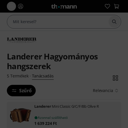
Keresés
Landerer Hagyományos
hangszerek
Tanácsadás
5
Termékek
·
Szűrő
Relevancia
Landerer
Mini Classic G/C/F/Bb Olive R
Azonnal szállítható
1 639 224
Ft