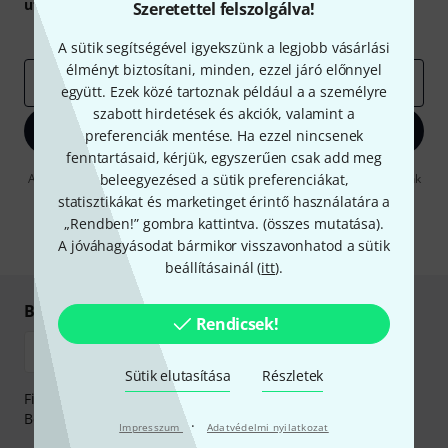
utalvány
egyikét.
Szeretettel felszolgálva!
Inspiráló gondolatok
Akciók
Thomann
A sütik segítségével igyekszünk a legjobb vásárlási
élményt biztosítani, minden, ezzel járó előnnyel
e-mail cím
*
együtt. Ezek közé tartoznak például a a személyre
szabott hirdetések és akciók, valamint a
Bejelentkezés
preferenciák mentése. Ha ezzel nincsenek
fenntartásaid, kérjük, egyszerűen csak add meg
A "Bejelentkezés" gombra kattintva elfogadja, hogy e-mailben küldjünk
beleegyezésed a sütik preferenciákat,
önnek hirdetéseket. Bármikor leiratkozhat erről. A hírlevélről további
statisztikákat és marketinget érintő használatára a
információkat az
data protection guideline
-ben talál.
„Rendben!” gombra kattintva. (
összes mutatása
).
* Kitöltés kötelező
A jóváhagyásodat bármikor visszavonhatod a sütik
beállításainál (
itt
).
Biztonságos vásárlás és fizetés
Rendicsek!
Sütik elutasítása
Részletek
Fizessen biztonságosan, titkosítással: Banki átutalás vagy
Betéti- vagy hitelkártya segítségével
·
Impresszum
Adatvédelmi nyilatkozat