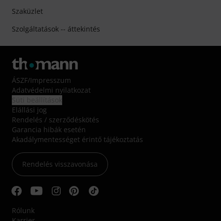
Szaküzlet
Szolgáltatások -- áttekintés
ÁSZF
/
Impresszum
Adatvédelmi nyilatkozat
Süti beállítások
Elállási jog
Rendelés / szerződéskötés
Garancia hibák esetén
Akadálymentességet érintő tájékoztatás
Rendelés visszavonása
Rólunk
Karrier