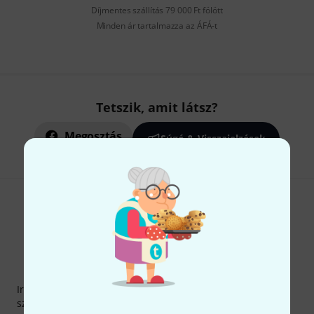
Díjmentes szállítás 79 000 Ft fölött
Minden ár tartalmazza az ÁFÁ-t
Tetszik, amit látsz?
Megosztás
Súgó & Visszajelzések
Thomann hírlevél
Iratkozz fel a Thomann angol nyelvű hírlevelére, és kis
szerencsével megnyerheted a
50
egyenként
50 € értékű