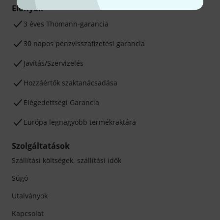
Előnyök
3 éves Thomann-garancia
30 napos pénzvisszafizetési garancia
Javítás/Szervizelés
Hozzáértők szaktanácsadása
Elégedettségi Garancia
Európa legnagyobb termékraktára
Szolgáltatások
Szállítási költségek, szállítási idők
Súgó
Utalványok
Kapcsolat