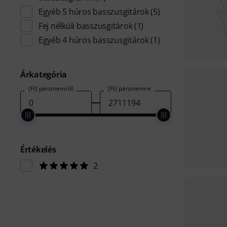
Egyéb 5 húros basszusgitárok
(5)
Fej nélküli basszusgitárok
(1)
Egyéb 4 húros basszusgitárok
(1)
Árkategória
(Ft) pénznemről
(Ft) pénznemre
Értékelés
2