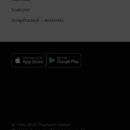
Szaküzlet
Szolgáltatások -- áttekintés
© 1996–2026 Thomann GmbH.