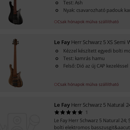
Test: Ash
Nyak: csavarozható padouk kar
Csak hónapok múlva szállítható
Le Fay
Herr Schwarz 5 XS Semi
Kézzel készített egyedi bolti m
Test: kamrás hamu
Felső: Dió az új CAP kezeléssel
Csak hónapok múlva szállítható
Le Fay
Herr Schwarz 5 Natural 2
1
Le Fay Herr Schwarz 5 Natural 24;
bolti elektromos basszusgit&aacut