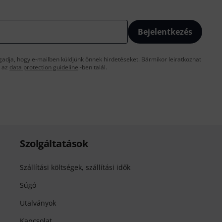
Bejelentkezés
gadja, hogy e-mailben küldjünk önnek hirdetéseket. Bármikor leiratkozhat
t az
data protection guideline
-ben talál.
Szolgáltatások
Szállítási költségek, szállítási idők
Súgó
Utalványok
Kapcsolat