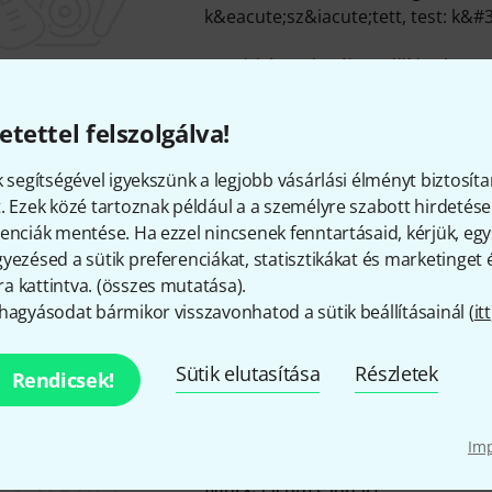
k&eacute;sz&iacute;tett, test: k&#33
Csak hónapok múlva szállítható
etettel felszolgálva!
Le Fay
Pulse 5 Orange MN
Le Fay Pulse 5 Orange, 5 h&uacute;
k segítségével igyekszünk a legjobb vásárlási élményt biztosíta
gy&aacute;rt&aacute;s&uacute; e
. Ezek közé tartoznak például a a személyre szabott hirdetések
basszusgit&aacute;r, k&eacute;zze
enciák mentése. Ha ezzel nincsenek fenntartásaid, kérjük, e
k&eacute;sz&iacute;tett, tes...
yezésed a sütik preferenciákat, statisztikákat és marketinget
 kattintva. (
összes mutatása
).
Csak hónapok múlva szállítható
hagyásodat bármikor visszavonhatod a sütik beállításainál (
itt
Sütik elutasítása
Részletek
Le Fay
Herr Schwarz 5 XS Semi 3
Rendicsek!
Le Fay Herr Black 5 XS Semi Hollow
h&uacute;ros egyedi bolti elektro
Im
basszusgit&aacute;r, k&eacute;zzel
figur&aacute;s juharf...