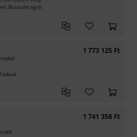
st: l&aacute;ngolt
1 773 125
Ft
ymodell
 Padauk
1 741 358
Ft
modell