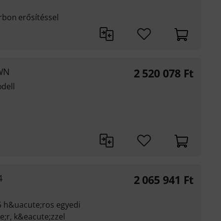
bon erősítéssel
 WN
2 520 078
Ft
odell
4
2 065 941
Ft
 5 h&uacute;ros egyedi
e;r, k&eacute;zzel