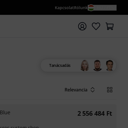
Kapcsolat
Rólunk
HU / FT
sés indítása {searchTerm} keresőszóval
Tanácsadás
Relevancia
 Blue
2 556 484
Ft
e;ros custom shop