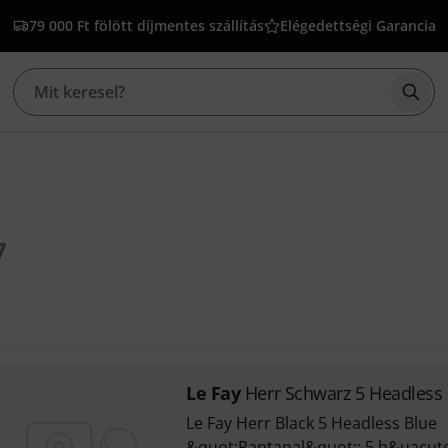
79 000 Ft fölött díjmentes szállítás
Elégedettségi Garancia
Kere
7
Le Fay
Herr Schwarz 5 Headless
Le Fay Herr Black 5 Headless Blue
&quot;Pantanal&quot;; 5 h&uacut