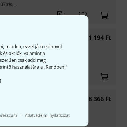
7;ris,...
2 711 194
Ft
ros, egyedi
ni, minden, ezzel járó előnnyel
lektromos
 és akciók, valamint a
l
gyszerűen csak add meg
 érintő használatára a „Rendben!”
).
3"
2 658 366
Ft
 33&quot;, 5
mos
·
presszum
Adatvédelmi nyilatkozat
 faragott,