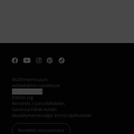
ÁSZF
/
Impresszum
Adatvédelmi nyilatkozat
Süti beállítások
Elállási jog
Rendelés / szerződéskötés
Garancia hibák esetén
Akadálymentességet érintő tájékoztatás
Rendelés visszavonása