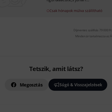
Csak hónapok múlva szállítható
Díjmentes szállítás 79 000 Ft 
Minden ár tartalmazza az Á
Tetszik, amit látsz?
Megosztás
Súgó & Visszajelzések