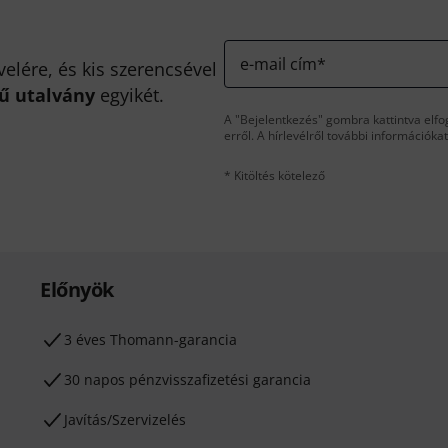
e-mail cím
*
velére, és kis szerencsével
kű utalvány
egyikét.
A "Bejelentkezés" gombra kattintva elfo
erről. A hírlevélről további információka
* Kitöltés kötelező
Előnyök
3 éves Thomann-garancia
30 napos pénzvisszafizetési garancia
Javítás/Szervizelés