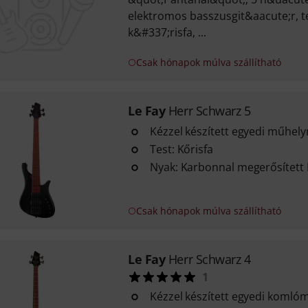
elektromos basszusgit&aacute;r, te
k&#337;risfa, ...
Csak hónapok múlva szállítható
Le Fay
Herr Schwarz 5
Kézzel készített egyedi műhel
Test: Kőrisfa
Nyak: Karbonnal megerősített
Csak hónapok múlva szállítható
Le Fay
Herr Schwarz 4
1
Kézzel készített egyedi komló