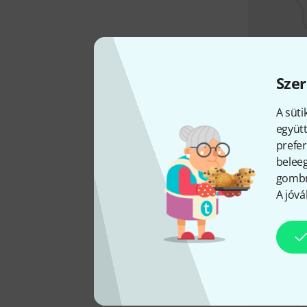
Szer
A süti
együtt
prefer
beleeg
gombra
A jóvá