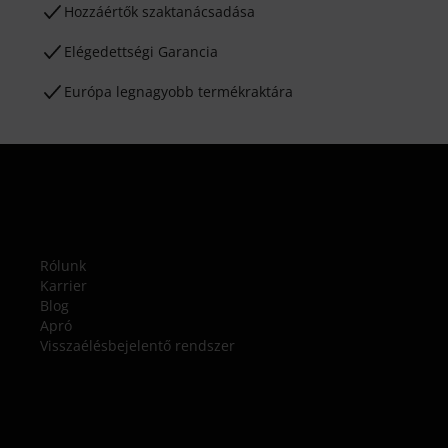
Hozzáértők szaktanácsadása
Elégedettségi Garancia
Európa legnagyobb termékraktára
Rólunk
Karrier
Blog
Apró
Visszaélésbejelentő rendszer