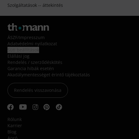
Szolgáltatások -- áttekintés
ÁSZF
/
Impresszum
Adatvédelmi nyilatkozat
Süti beállítások
Elállási jog
Rendelés / szerződéskötés
Garancia hibák esetén
Akadálymentességet érintő tájékoztatás
Rendelés visszavonása
Rólunk
Karrier
Blog
Apró