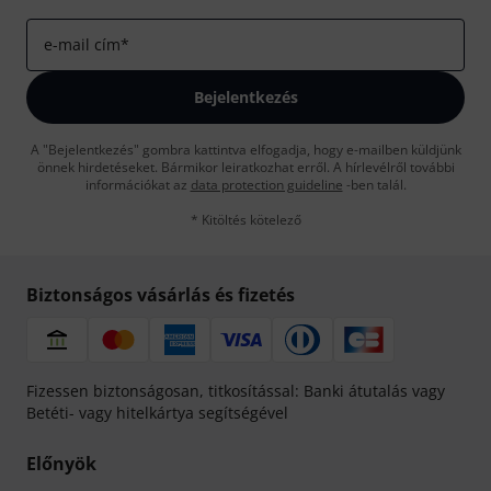
e-mail cím
*
Bejelentkezés
A "Bejelentkezés" gombra kattintva elfogadja, hogy e-mailben küldjünk
önnek hirdetéseket. Bármikor leiratkozhat erről. A hírlevélről további
információkat az
data protection guideline
-ben talál.
* Kitöltés kötelező
Biztonságos vásárlás és fizetés
Fizessen biztonságosan, titkosítással: Banki átutalás vagy
Betéti- vagy hitelkártya segítségével
Előnyök