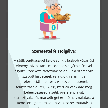
Azonnal szállítható
37 090
Ft
Leather Specialties
Hand Protect B- Tromb.
Edwards
2
Azonnal szállítható
37 090
Ft
Leather Specialties
Hand Protect Tromb. Yamaha
643
Szeretettel felszolgálva!
Azonnal szállítható
37 090
Ft
A sütik segítségével igyekszünk a legjobb vásárlási
élményt biztosítani, minden, ezzel járó előnnyel
Leather Specialties
Hand Protect Tromb. Yamaha
együtt. Ezek közé tartoznak például a a személyre
448
szabott hirdetések és akciók, valamint a
2
Azonnal szállítható
preferenciák mentése. Ha ezzel nincsenek
37 090
Ft
fenntartásaid, kérjük, egyszerűen csak add meg
beleegyezésed a sütik preferenciákat,
statisztikákat és marketinget érintő használatára a
Díjmentes szállítás 79 000 Ft fölött
„Rendben!” gombra kattintva. (
összes mutatása
).
Minden ár tartalmazza az ÁFÁ-t