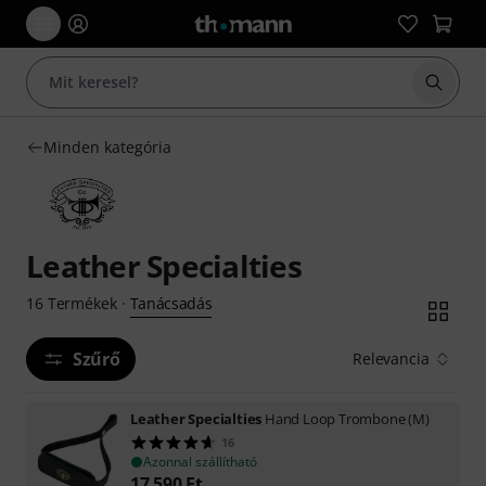
Keresés
Minden kategória
Leather Specialties
Tanácsadás
16
Termékek
·
Szűrő
Relevancia
Leather Specialties
Hand Loop Trombone (M)
16
Azonnal szállítható
17 590
Ft