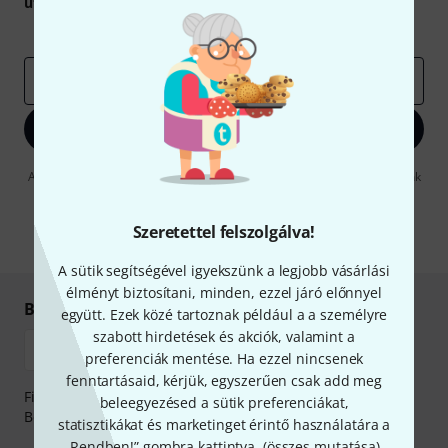
utalvány
egyikét.
Inspiráló gondolatok
Akciók
Thomann
e-mail cím
*
Bejelentkezés
A "Bejelentkezés" gombra kattintva elfogadja, hogy e-mailben küldjünk
önnek hirdetéseket. Bármikor leiratkozhat erről. A hírlevélről további
információkat az
data protection guideline
-ben talál.
Szeretettel felszolgálva!
* Kitöltés kötelező
A sütik segítségével igyekszünk a legjobb vásárlási
élményt biztosítani, minden, ezzel járó előnnyel
Biztonságos vásárlás és fizetés
együtt. Ezek közé tartoznak például a a személyre
szabott hirdetések és akciók, valamint a
preferenciák mentése. Ha ezzel nincsenek
fenntartásaid, kérjük, egyszerűen csak add meg
Fizessen biztonságosan, titkosítással: Banki átutalás vagy
beleegyezésed a sütik preferenciákat,
Betéti- vagy hitelkártya segítségével
statisztikákat és marketinget érintő használatára a
„Rendben!” gombra kattintva. (
összes mutatása
).