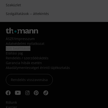
Szaküzlet
Szolgáltatások -- áttekintés
ÁSZF
/
Impresszum
Adatvédelmi nyilatkozat
Süti beállítások
Elállási jog
Rendelés / szerződéskötés
Garancia hibák esetén
Akadálymentességet érintő tájékoztatás
Rendelés visszavonása
Rólunk
Karrier