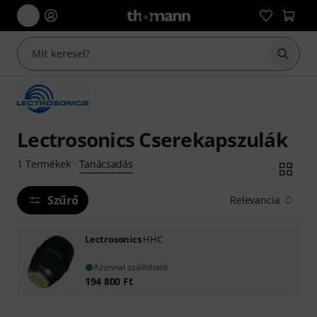
Keresés
Lectrosonics Cserekapszulák
Tanácsadás
1
Termékek
·
Szűrő
Relevancia
Lectrosonics
HHC
Azonnal szállítható
194 800
Ft