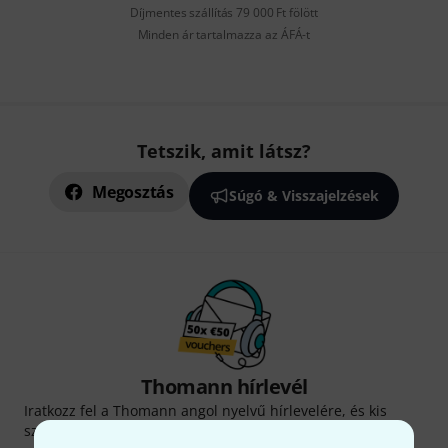
Díjmentes szállítás 79 000 Ft fölött
Minden ár tartalmazza az ÁFÁ-t
Tetszik, amit látsz?
Megosztás
Súgó & Visszajelzések
Thomann hírlevél
Iratkozz fel a Thomann angol nyelvű hírlevelére, és kis
szerencsével megnyerheted a
50
egyenként
50 € értékű