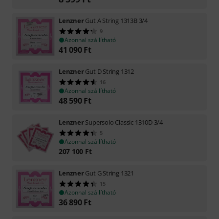
Lenzner
Gut A String 1313B 3/4
9
Azonnal szállítható
41 090
Ft
Lenzner
Gut D String 1312
16
Azonnal szállítható
48 590
Ft
Lenzner
Supersolo Classic 1310D 3/4
5
Azonnal szállítható
207 100
Ft
Lenzner
Gut G String 1321
15
Azonnal szállítható
36 890
Ft