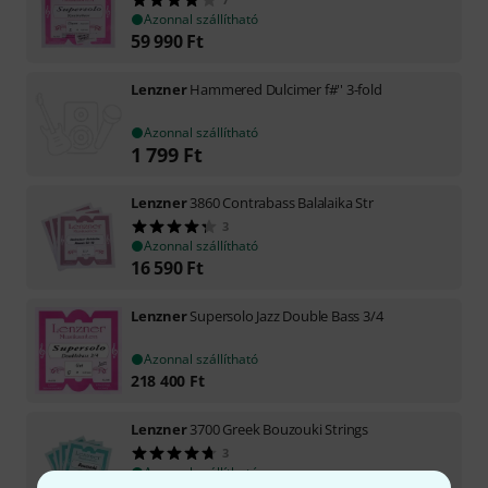
Azonnal szállítható
59 990
Ft
Lenzner
Hammered Dulcimer f#'' 3-fold
Azonnal szállítható
1 799
Ft
Lenzner
3860 Contrabass Balalaika Str
3
Azonnal szállítható
16 590
Ft
Lenzner
Supersolo Jazz Double Bass 3/4
Azonnal szállítható
218 400
Ft
Lenzner
3700 Greek Bouzouki Strings
3
Azonnal szállítható