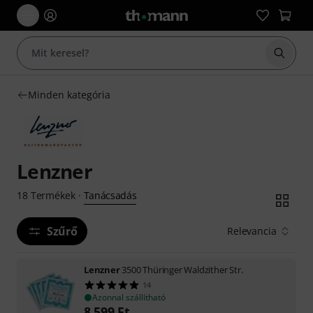
Keresés
Minden kategória
Lenzner
Tanácsadás
18
Termékek
·
Szűrő
Relevancia
Lenzner
3500 Thüringer Waldzither Str.
14
Azonnal szállítható
8 599
Ft