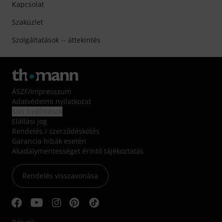
Kapcsolat
Szaküzlet
Szolgáltatások -- áttekintés
ÁSZF
/
Impresszum
Adatvédelmi nyilatkozat
Süti beállítások
Elállási jog
Rendelés / szerződéskötés
Garancia hibák esetén
Akadálymentességet érintő tájékoztatás
Rendelés visszavonása