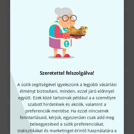
4 490
Ft
Lenzner
Hammered Dulcimer d''' 3-fold
Azonnal szállítható
1 799
Ft
Lenzner
200/1 Kinderzither Strings 20S
Rövid várakozási idő (2-5 nap) után szállítható
13 555
Ft
Szeretettel felszolgálva!
Lenzner
Gut D String 1322
3
A sütik segítségével igyekszünk a legjobb vásárlási
Beszerzés folyamatban
élményt biztosítani, minden, ezzel járó előnnyel
59 990
Ft
együtt. Ezek közé tartoznak például a a személyre
szabott hirdetések és akciók, valamint a
Lenzner
Hammered Dulcimer e' 3-fold
preferenciák mentése. Ha ezzel nincsenek
fenntartásaid, kérjük, egyszerűen csak add meg
Azonnal szállítható
beleegyezésed a sütik preferenciákat,
1 799
Ft
statisztikákat és marketinget érintő használatára a