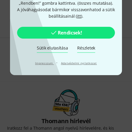
„Rendben!” gombra kattintva. (
összes mutatása
).
A jóváhagyásodat bármikor visszavonhatod a sütik
Díjmentes szállítás 79 000 Ft fölött
beállításainál (
itt
).
Minden ár tartalmazza az ÁFÁ-t
Rendicsek!
Sütik elutasítása
Részletek
Tetszik, amit látsz?
·
Megosztás
Impresszum
Adatvédelmi nyilatkozat
Súgó & Visszajelzések
Thomann hírlevél
Iratkozz fel a Thomann angol nyelvű hírlevelére, és kis