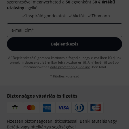
szerencsével megnyerheted a
50
egyenként
50 € értékű
utalvány
egyikét.
Inspiráló gondolatok
Akciók
Thomann
e-mail cím
*
Bejelentkezés
A "Bejelentkezés" gombra kattintva elfogadja, hogy e-mailben küldjünk
önnek hirdetéseket. Bármikor leiratkozhat erről. A hírlevélről további
információkat az
data protection guideline
-ben talál.
* Kitöltés kötelező
Biztonságos vásárlás és fizetés
Fizessen biztonságosan, titkosítással: Banki átutalás vagy
Betéti- vagy hitelkártya segítségével