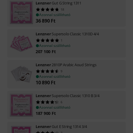
Lenzner
Gut G String 1311
18
Azonnal szállítható
36 890
Ft
Lenzner
Supersolo Classic 1310D 4/4
1
Azonnal szállítható
207 100
Ft
Lenzner
2810P Arabic Aoud Strings
9
Azonnal szállítható
10 890
Ft
Lenzner
Supersolo Classic 1310 B 3/4
6
Azonnal szállítható
187 900
Ft
Lenzner
Gut E String 1314 3/4
7