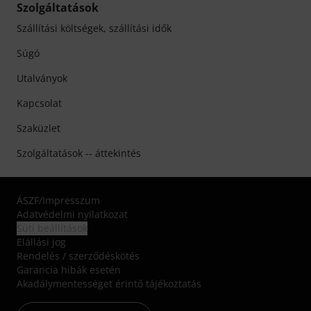
Szolgáltatások
Szállítási költségek, szállítási idők
Súgó
Utalványok
Kapcsolat
Szaküzlet
Szolgáltatások -- áttekintés
ÁSZF
/
Impresszum
Adatvédelmi nyilatkozat
Süti beállítások
Elállási jog
Rendelés / szerződéskötés
Garancia hibák esetén
Akadálymentességet érintő tájékoztatás