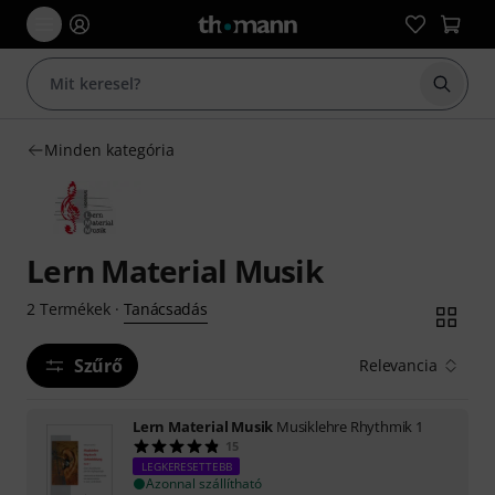
Keresés
Minden kategória
Lern Material Musik
Tanácsadás
2
Termékek
·
Szűrő
Relevancia
Lern Material Musik
Musiklehre Rhythmik 1
15
LEGKERESETTEBB
Azonnal szállítható