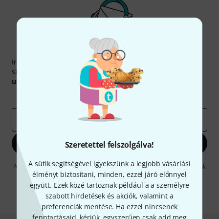
Thomann hírlevél
Iratkozz fel a Thomann angol nyelvű hírlevelére, és kis
szerencsével megnyerheted a
50
egyenként
50 € értékű
utalvány
egyikét.
Inspiráló gondolatok
Akciók
Thomann
e-mail cím
*
Bejelentkezés
Szeretettel felszolgálva!
A sütik segítségével igyekszünk a legjobb vásárlási
A "Bejelentkezés" gombra kattintva elfogadja, hogy e-mailben küldjünk
élményt biztosítani, minden, ezzel járó előnnyel
önnek hirdetéseket. Bármikor leiratkozhat erről. A hírlevélről további
információkat az
data protection guideline
-ben talál.
együtt. Ezek közé tartoznak például a a személyre
szabott hirdetések és akciók, valamint a
* Kitöltés kötelező
preferenciák mentése. Ha ezzel nincsenek
fenntartásaid, kérjük, egyszerűen csak add meg