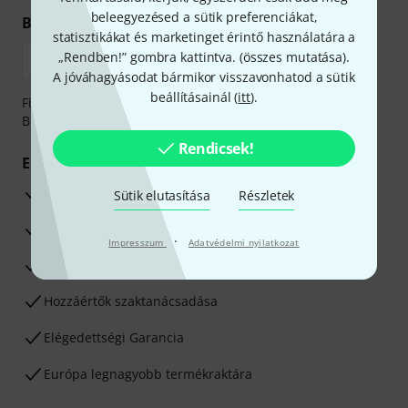
beleegyezésed a sütik preferenciákat,
Biztonságos vásárlás és fizetés
statisztikákat és marketinget érintő használatára a
„Rendben!” gombra kattintva. (
összes mutatása
).
A jóváhagyásodat bármikor visszavonhatod a sütik
beállításainál (
itt
).
Fizessen biztonságosan, titkosítással: Banki átutalás vagy
Betéti- vagy hitelkártya segítségével
Rendicsek!
Előnyök
3 éves Thomann-garancia
Sütik elutasítása
Részletek
30 napos pénzvisszafizetési garancia
·
Impresszum
Adatvédelmi nyilatkozat
Javítás/Szervizelés
Hozzáértők szaktanácsadása
Elégedettségi Garancia
Európa legnagyobb termékraktára