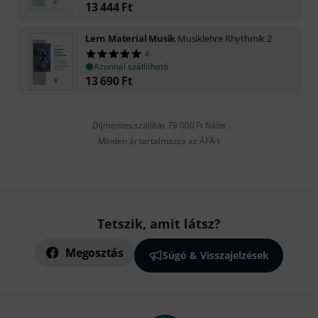
13 444
Ft
Lern Material Musik
Musiklehre Rhythmik 2
4
Azonnal szállítható
13 690
Ft
Díjmentes szállítás 79 000 Ft fölött
Minden ár tartalmazza az ÁFÁ-t
Tetszik, amit látsz?
Megosztás
Súgó & Visszajelzések