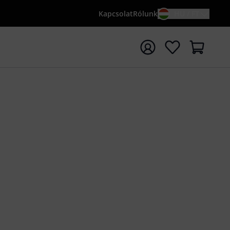
Kapcsolat
Rólunk
HU / FT
sés indítása {searchTerm} keresőszóval