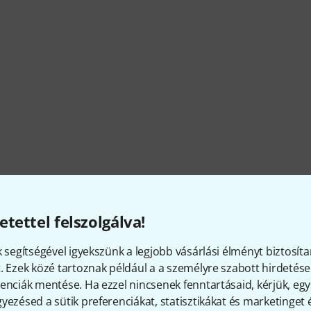
etettel felszolgálva!
k segítségével igyekszünk a legjobb vásárlási élményt biztosíta
. Ezek közé tartoznak például a a személyre szabott hirdetések
enciák mentése. Ha ezzel nincsenek fenntartásaid, kérjük, e
yezésed a sütik preferenciákat, statisztikákat és marketinget