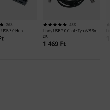
268
438
t USB 3.0 Hub
Lindy
USB 2.0 Cable Typ A/B 3m
L
BK
1
Ft
1 469 Ft