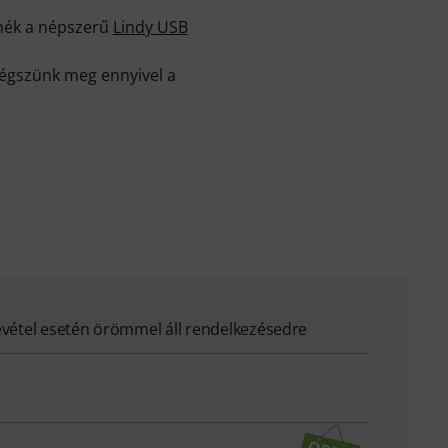
rmék a népszerű
Lindy USB
légszünk meg ennyivel a
evétel esetén örömmel áll rendelkezésedre