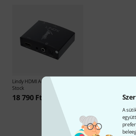
Lindy
HDMI Audio Extractor 4 B-
Stock
Szer
18 790 Ft
A süti
együtt
prefer
beleeg