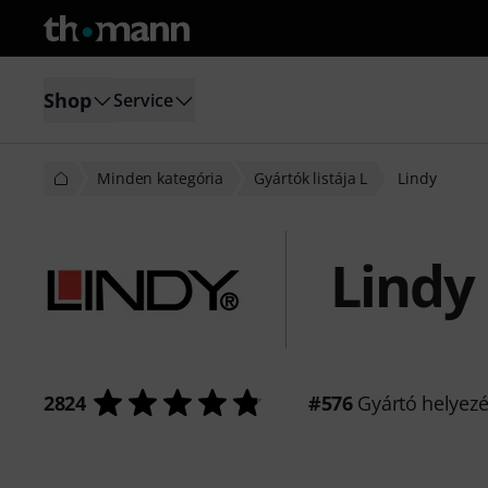
Shop
Service
Minden kategória
Gyártók listája L
Lindy
Lindy
2824
#576
Gyártó helyez