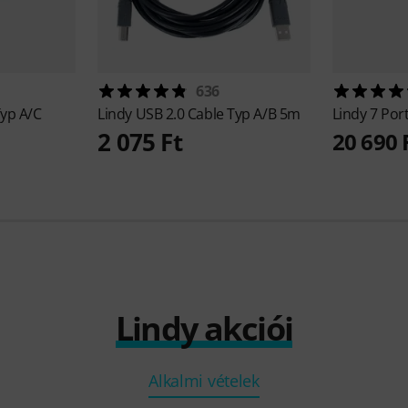
636
Typ A/C
Lindy
USB 2.0 Cable Typ A/B 5m
Lindy
7 Por
2 075 Ft
20 690 
Lindy akciói
Alkalmi vételek