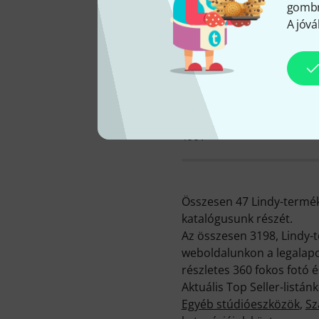
gombra
A jóvá
KATALÓGUSBA VÉTEL
1997
Összesen 47 Lindy-termék
katalógusunk részét.
Az összesen 3198, Lindy-
weboldalunkon a legalapo
részletes 360 fokos fotó és
Aktuális Top Seller-list
Egyéb stúdióeszközök
,
Sz