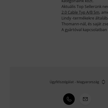
kategóriáink közt.
Aktuális Top Sellerünk n
2.0 Cable Typ A/B 5m
, am
Lindy -termékekre általá
Thomann-nál, és saját zs
A gyártóval kapcsolatban 
Ügyfélszolgálat - Magyarország