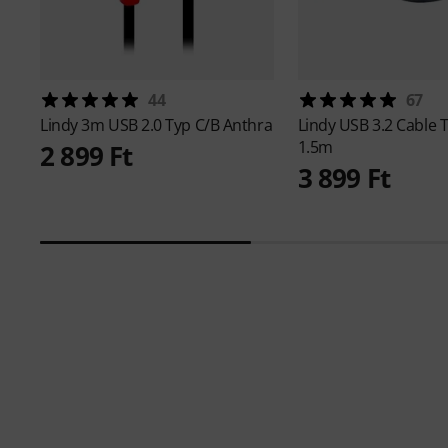
44
67
Lindy
3m USB 2.0 Typ C/B Anthra
Lindy
USB 3.2 Cable 
1.5m
2 899 Ft
3 899 Ft