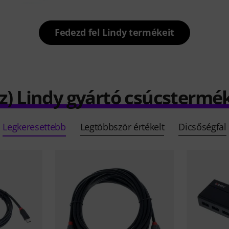
Fedezd fel Lindy termékeit
z) Lindy gyártó csúcstermé
Legkeresettebb
Legtöbbször értékelt
Dicsőségfal