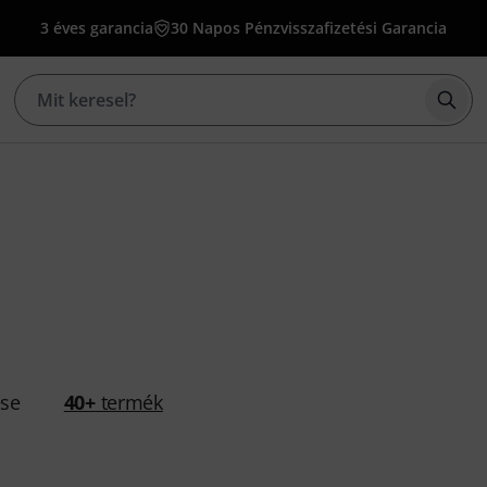
3 éves garancia
30 Napos Pénzvisszafizetési Garancia
Kere
ése
40+
termék