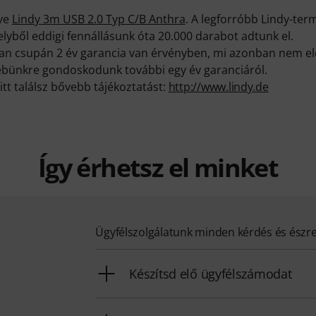
eve
Lindy 3m USB 2.0 Typ C/B Anthra
. A legforróbb Lindy-te
elyből eddigi fennállásunk óta 20.000 darabot adtunk el.
ban csupán 2 év garancia van érvényben, mi azonban nem e
ebünkre gondoskodunk további egy év garanciáról.
itt találsz bővebb tájékoztatást:
http://www.lindy.de
Így érhetsz el minket
Ügyfélszolgálatunk minden kérdés és észr
Készítsd elő ügyfélszámodat