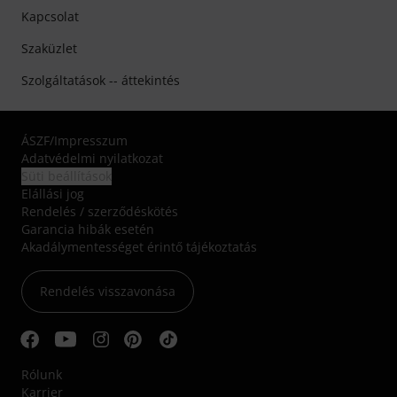
Kapcsolat
Szaküzlet
Szolgáltatások -- áttekintés
ÁSZF
/
Impresszum
Adatvédelmi nyilatkozat
Süti beállítások
Elállási jog
Rendelés / szerződéskötés
Garancia hibák esetén
Akadálymentességet érintő tájékoztatás
Rendelés visszavonása
Rólunk
Karrier