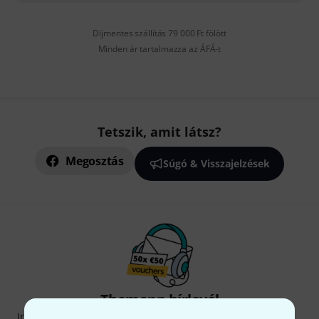
Díjmentes szállítás 79 000 Ft fölött
Minden ár tartalmazza az ÁFÁ-t
Tetszik, amit látsz?
Megosztás
Súgó & Visszajelzések
Thomann hírlevél
Iratkozz fel a Thomann angol nyelvű hírlevelére, és kis