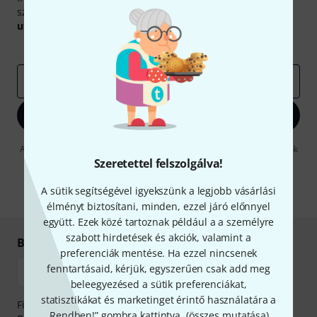
szerencsével megnyerheted a
50
egyenként
50 € értékű
utalvány
egyikét.
Inspiráló gondolatok
Akciók
Thomann
e-mail cím
*
Bejelentkezés
A "Bejelentkezés" gombra kattintva elfogadja, hogy e-mailben küldjünk
önnek hirdetéseket. Bármikor leiratkozhat erről. A hírlevélről további
Szeretettel felszolgálva!
információkat az
data protection guideline
-ben talál.
A sütik segítségével igyekszünk a legjobb vásárlási
* Kitöltés kötelező
élményt biztosítani, minden, ezzel járó előnnyel
együtt. Ezek közé tartoznak például a a személyre
szabott hirdetések és akciók, valamint a
Biztonságos vásárlás és fizetés
preferenciák mentése. Ha ezzel nincsenek
fenntartásaid, kérjük, egyszerűen csak add meg
beleegyezésed a sütik preferenciákat,
statisztikákat és marketinget érintő használatára a
Fizessen biztonságosan, titkosítással: Banki átutalás vagy
„Rendben!” gombra kattintva. (
összes mutatása
).