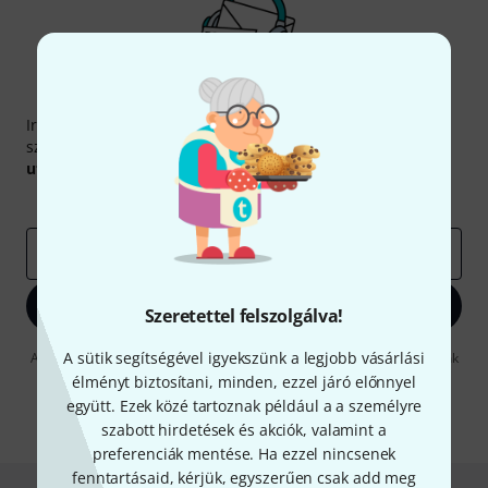
Thomann hírlevél
Iratkozz fel a Thomann angol nyelvű hírlevelére, és kis
szerencsével megnyerheted a
50
egyenként
50 € értékű
utalvány
egyikét.
Inspiráló gondolatok
Akciók
Thomann
e-mail cím
*
Bejelentkezés
Szeretettel felszolgálva!
A sütik segítségével igyekszünk a legjobb vásárlási
A "Bejelentkezés" gombra kattintva elfogadja, hogy e-mailben küldjünk
önnek hirdetéseket. Bármikor leiratkozhat erről. A hírlevélről további
élményt biztosítani, minden, ezzel járó előnnyel
információkat az
data protection guideline
-ben talál.
együtt. Ezek közé tartoznak például a a személyre
* Kitöltés kötelező
szabott hirdetések és akciók, valamint a
preferenciák mentése. Ha ezzel nincsenek
fenntartásaid, kérjük, egyszerűen csak add meg