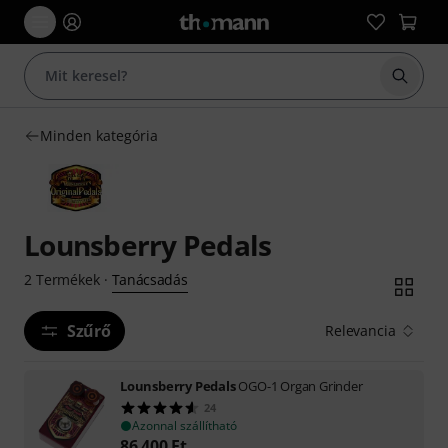
Keresés
Minden kategória
Lounsberry Pedals
Tanácsadás
2
Termékek
·
Szűrő
Relevancia
Lounsberry Pedals
OGO-1 Organ Grinder
24
Azonnal szállítható
86 400
Ft