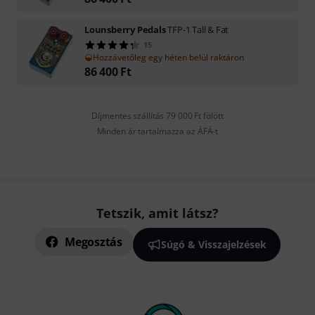
Lounsberry Pedals
TFP-1 Tall & Fat
15
Hozzávetőleg egy héten belül raktáron
86 400
Ft
Díjmentes szállítás 79 000 Ft fölött
Minden ár tartalmazza az ÁFÁ-t
Tetszik, amit látsz?
Megosztás
Súgó & Visszajelzések