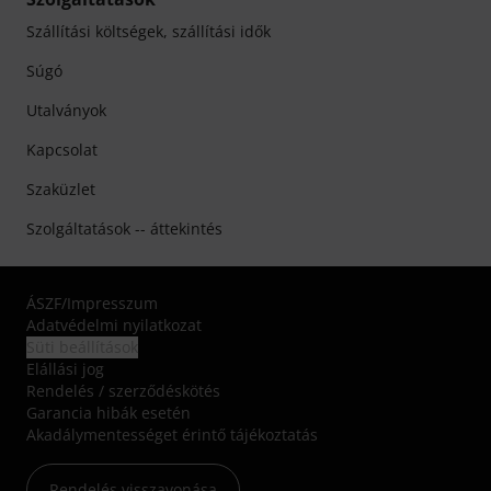
Szállítási költségek, szállítási idők
Súgó
Utalványok
Kapcsolat
Szaküzlet
Szolgáltatások -- áttekintés
ÁSZF
/
Impresszum
Adatvédelmi nyilatkozat
Süti beállítások
Elállási jog
Rendelés / szerződéskötés
Garancia hibák esetén
Akadálymentességet érintő tájékoztatás
Rendelés visszavonása