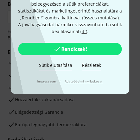
Biztonságos vásárlás és fizetés
beleegyezésed a sütik preferenciákat,
statisztikákat és marketinget érintő használatára a
„Rendben!” gombra kattintva. (
összes mutatása
).
A jóváhagyásodat bármikor visszavonhatod a sütik
Fizessen biztonságosan, titkosítással: Banki átutalás vagy
beállításainál (
itt
).
Betéti- vagy hitelkártya segítségével
Rendicsek!
Előnyök
3 éves Thomann-garancia
Sütik elutasítása
Részletek
30 napos pénzvisszafizetési garancia
·
Impresszum
Adatvédelmi nyilatkozat
Javítás/Szervizelés
Hozzáértők szaktanácsadása
Elégedettségi Garancia
Európa legnagyobb termékraktára
Szolgáltatások