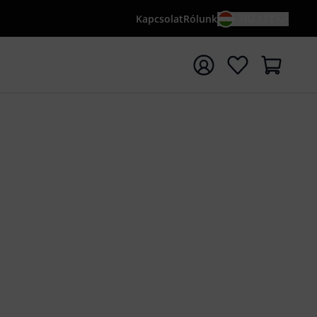
Kapcsolat
Rólunk
HU / FT
sés indítása {searchTerm} keresőszóval