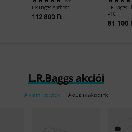
L.R.Baggs
Anthem
L.R.Baggs
E
VTC
112 800 Ft
81 100 
L.R.Baggs akciói
Alkalmi vételek
Aktuális akcióink