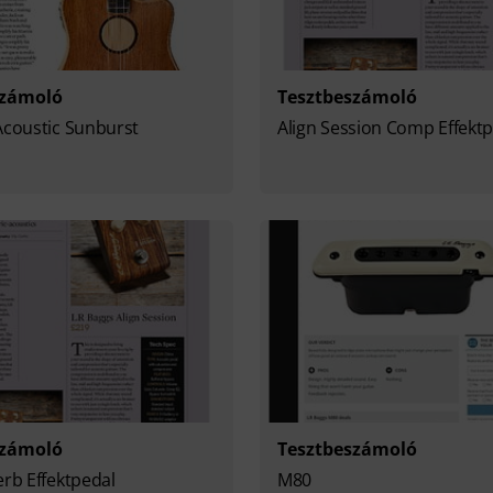
számoló
Tesztbeszámoló
Acoustic Sunburst
Align Session Comp Effekt
számoló
Tesztbeszámoló
erb Effektpedal
M80