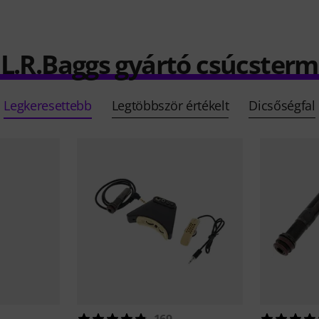
 L.R.Baggs gyártó csúcster
Legkeresettebb
Legtöbbször értékelt
Dicsőségfal
169