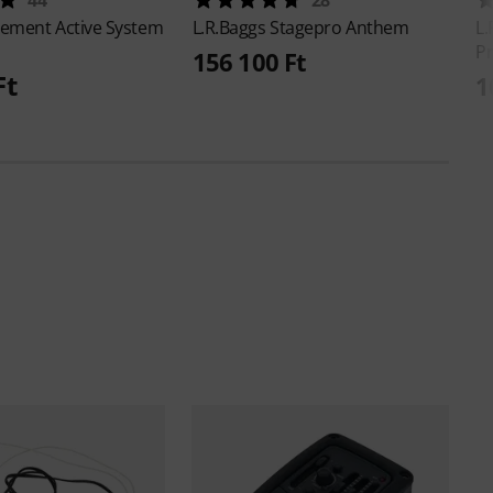
lement Active System
L.R.Baggs
Stagepro Anthem
L.
P
156 100 Ft
Ft
1