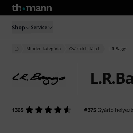
Shop
Service
Minden kategória
Gyártók listája L
L.R.Baggs
L.R.B
1365
#375
Gyártó helyez