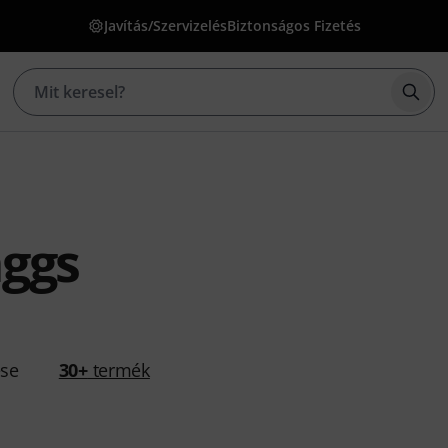
Javítás/Szervizelés
Biztonságos Fizetés
Kere
aggs
ése
30+
termék