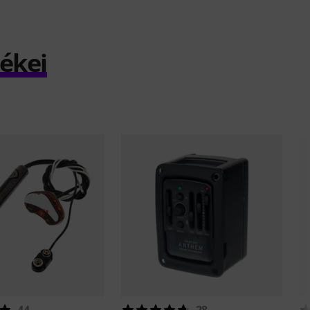
mékei
44
28