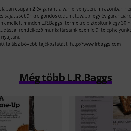
talában csupán 2 év garancia van érvényben, mi azonban n
és saját zsebünkre gondoskodunk további egy év garanciáró
k mellett minden L.R.Baggs -termékre biztosítunk egy 30 n
ktudással rendelkező munkatársaink ezen felül telephelyünk
 nyújtani.
itt találsz bővebb tájékoztatást:
http://www.lrbaggs.com
Még több L.R.Baggs