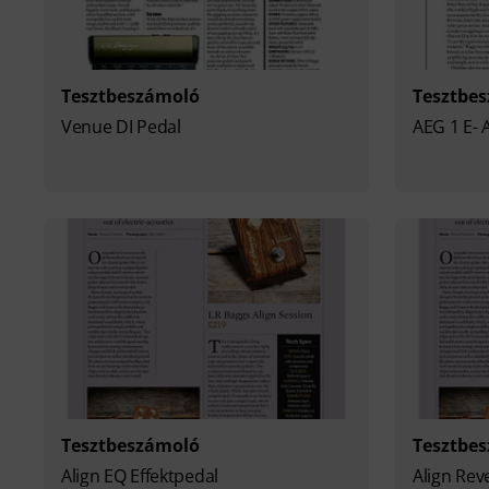
Tesztbeszámoló
Tesztbe
Venue DI Pedal
AEG 1 E- 
Tesztbeszámoló
Tesztbe
Align EQ Effektpedal
Align Rev