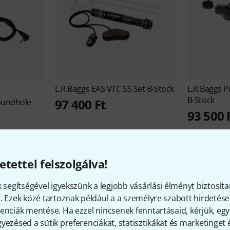
L.R.Baggs
EAS VTC SS Set B-Stock
L.R.Baggs
P
B-Stock
97 400 Ft
oundhole
93 500 
etettel felszolgálva!
k segítségével igyekszünk a legjobb vásárlási élményt biztosíta
. Ezek közé tartoznak például a a személyre szabott hirdetések
enciák mentése. Ha ezzel nincsenek fenntartásaid, kérjük, e
R.Baggs - érdekességek a cég
yezésed a sütik preferenciákat, statisztikákat és marketinget