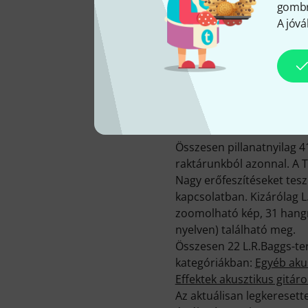
gombra
A jóvá
KATALÓGUSBA VÉTEL
2002
Összesen pillanatnyilag 4
raktárunkból azonnal. A 
Nagy erőfeszítéseket tes
kapcsolatban. Kizárólag L
zoomolható kép, 31 hangm
nyelven) található meg.
Összesen 22 L.R.Baggs-te
kategóriákban:
Egyéb aku
Effektek akusztikus gitár
Az aktuálisan legkeresett