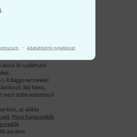
).
·
presszum
Adatvédelmi nyilatkozat
közül 35 szállítható
eket.
n L.R.Baggs-termékkel
különböző 360 fokos,
t teszt (több különböző
i közt, az alábbi
zett
,
Piezo hangszedők
,
ngszedők
.
000 darabot