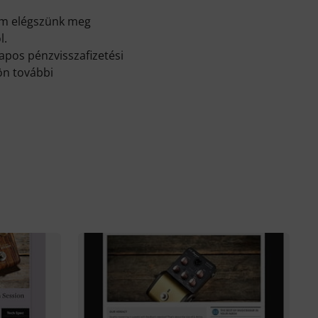
em elégszünk meg
l.
apos pénzvisszafizetési
ön további