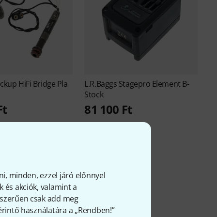
ickup HiFi Bridge Pla
L.R.Baggs
Stagepro Element B-
Stock
Ft
81 100 Ft
ni, minden, ezzel járó előnnyel
 és akciók, valamint a
gyszerűen csak add meg
ről
 érintő használatára a „Rendben!”