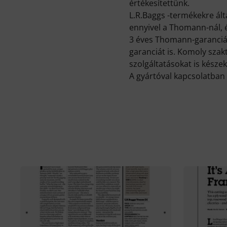
értékesítettünk.
L.R.Baggs -termékekre ál
ennyivel a Thomann-nál, 
3 éves Thomann-garancián
garanciát is. Komoly sza
szolgáltatásokat is készek
A gyártóval kapcsolatban 