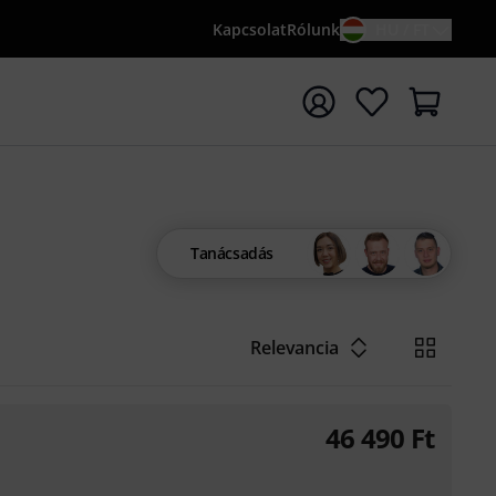
Kapcsolat
Rólunk
HU / FT
sés indítása {searchTerm} keresőszóval
Tanácsadás
Relevancia
46 490
Ft