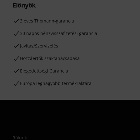
Előnyök
3 éves Thomann-garancia
30 napos pénzvisszafizetési garancia
Javítás/Szervizelés
Hozzáértők szaktanácsadása
Elégedettségi Garancia
Európa legnagyobb termékraktára
Rólunk