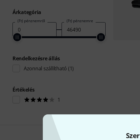
Árkategória
(Ft) pénznemről
(Ft) pénznemre
Rendelkezésre állás
Azonnal szállítható
(1)
Értékelés
1
Szer