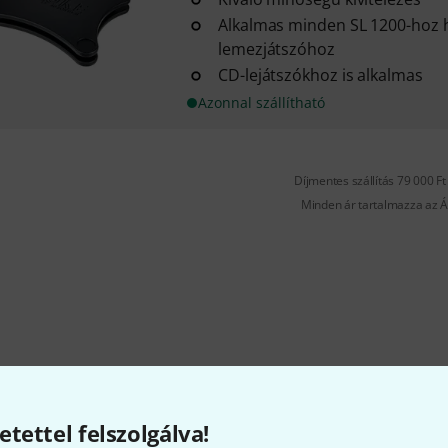
Alkalmas minden SL 1200-hoz 
lemezjátszóhoz
CD-lejátszókhoz is alkalmas
Azonnal szállítható
Díjmentes szállítás 79 000 Ft 
Minden ár tartalmazza az Á
etettel felszolgálva!