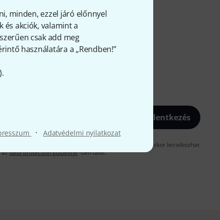
ni, minden, ezzel járó előnnyel
 és akciók, valamint a
gyszerűen csak add meg
 érintő használatára a „Rendben!”
).
Bejelentkezés
·
presszum
Adatvédelmi nyilatkozat
gadja, hogy e-mailben küldjünk önnek hirdetéseket. Bármikor leiratkozhat
t az
data protection guideline
-ben talál.