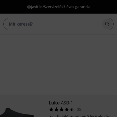
Javítás/Szervizelés
3 éves garancia
Kere
Luke
ASB-1
28
Kiváló minőségű kivitelezés