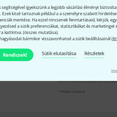
Tetszik, amit látsz?
k segítségével igyekszünk a legjobb vásárlási élményt biztosíta
. Ezek közé tartoznak például a a személyre szabott hirdetések
Megosztás
Súgó & Visszajelzések
enciák mentése. Ha ezzel nincsenek fenntartásaid, kérjük, e
yezésed a sütik preferenciákat, statisztikákat és marketinget
 kattintva. (
összes mutatása
).
hagyásodat bármikor visszavonhatod a sütik beállításainál (
itt
Sütik elutasítása
Részletek
Rendicsek!
e-mail cím
*
velére, és kis szerencsével
kű utalvány
egyikét.
Im
A "Bejelentkezés" gombra kattintva elfo
erről. A hírlevélről további információka
* Kitöltés kötelező