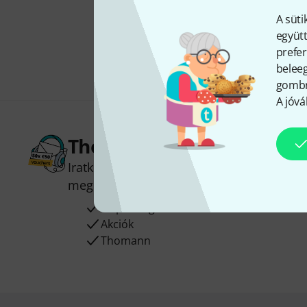
A süti
együtt
prefer
beleeg
gombra
A jóvá
Thomann hírlevél
Iratkozz fel a Thomann angol nyelvű hírle
megnyerheted a
50
egyenként
50 € érté
Inspiráló gondolatok
Akciók
Thomann