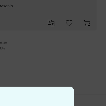
hasonló
fölött
FÁ-t