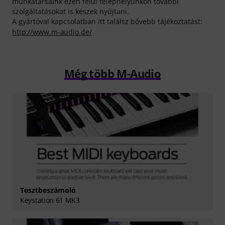
munkatársaink ezen felül telephelyünkön további
szolgáltatásokat is készek nyújtani.
A gyártóval kapcsolatban itt találsz bővebb tájékoztatást:
http://www.m-audio.de/
Még több M-Audio
Tesztbeszámoló
Keystation 61 MK3