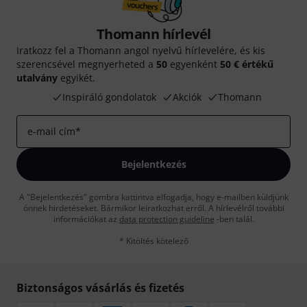
Thomann hírlevél
Iratkozz fel a Thomann angol nyelvű hírlevelére, és kis
szerencsével megnyerheted a
50
egyenként
50 € értékű
utalvány
egyikét.
Inspiráló gondolatok
Akciók
Thomann
e-mail cím
*
Bejelentkezés
A "Bejelentkezés" gombra kattintva elfogadja, hogy e-mailben küldjünk
önnek hirdetéseket. Bármikor leiratkozhat erről. A hírlevélről további
információkat az
data protection guideline
-ben talál.
* Kitöltés kötelező
Biztonságos vásárlás és fizetés