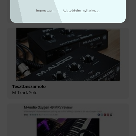
·
Tesztbeszámoló
Impresszum
Adatvédelmi nyilatkozat
Hammer 88
Tesztbeszámoló
M-Track Solo