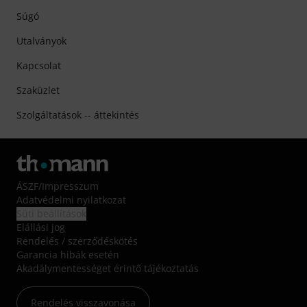
Súgó
Utalványok
Kapcsolat
Szaküzlet
Szolgáltatások -- áttekintés
ÁSZF
/
Impresszum
Adatvédelmi nyilatkozat
Süti beállítások
Elállási jog
Rendelés / szerződéskötés
Garancia hibák esetén
Akadálymentességet érintő tájékoztatás
Rendelés visszavonása