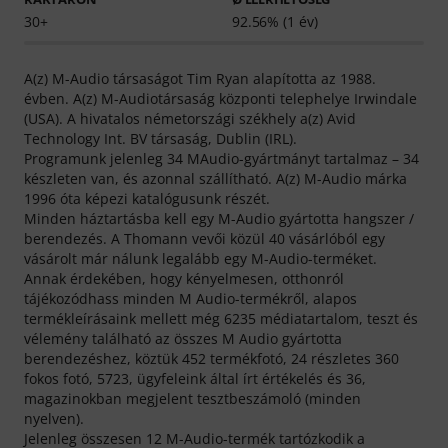
30+
92.56% (1 év)
A(z) M-Audio társaságot Tim Ryan alapította az 1988.
évben. A(z) M-Audiotársaság központi telephelye Irwindale
(USA). A hivatalos németországi székhely a(z) Avid
Technology Int. BV társaság, Dublin (IRL).
Programunk jelenleg 34 MAudio-gyártmányt tartalmaz – 34
készleten van, és azonnal szállítható. A(z) M-Audio márka
1996 óta képezi katalógusunk részét.
Minden háztartásba kell egy M-Audio gyártotta hangszer /
berendezés. A Thomann vevői közül 40 vásárlóból egy
vásárolt már nálunk legalább egy M-Audio-terméket.
Annak érdekében, hogy kényelmesen, otthonról
tájékozódhass minden M Audio-termékről, alapos
termékleírásaink mellett még 6235 médiatartalom, teszt és
vélemény található az összes M Audio gyártotta
berendezéshez, köztük 452 termékfotó, 24 részletes 360
fokos fotó, 5723, ügyfeleink által írt értékelés és 36,
magazinokban megjelent tesztbeszámoló (minden
nyelven).
Jelenleg összesen 12 M-Audio-termék tartózkodik a