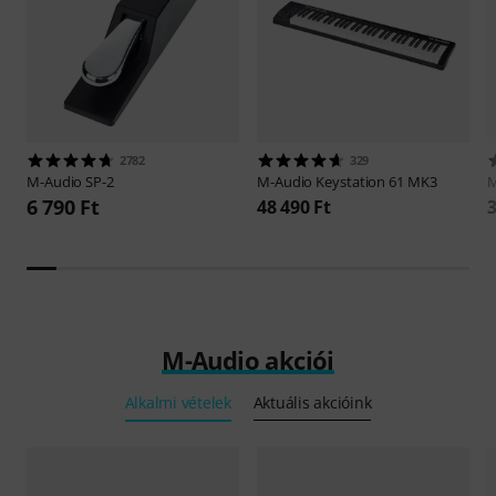
2782
329
M-Audio
SP-2
M-Audio
Keystation 61 MK3
M
6 790 Ft
48 490 Ft
3
M-Audio akciói
Alkalmi vételek
Aktuális akcióink