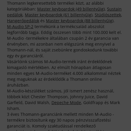
Thomann legkeresettebb termékei közt, az alábbi
kategóriákban:
Master keyboardok (49 billentyűig)
,
Sustain
pedálok
,
Master keyboardok (61 billentyűig)
,
Stúdiószettek
,
Hangerőpedálok
és
Master keyboardok (88 billentyűig)
.
M-Audio SP-2
termékünk a termékcsalád abszolút
legforróbb tagja. Eddig összesen több mint 100.000 kelt el.
M-Audio -termékekre általában csupán 2 év garancia van
érvényben, mi azonban nem elégszünk meg ennyivel a
Thomann-nál, és saját zsebünkre gondoskodunk további
egy év garanciáról.
Vásárlóink számos M-Audio-termék iránt érdeklődnek
kimagasló mértékben. Az elmúlt hónapban átlagosan
minden egyes M-Audio-terméket 4.000 alkalommal néztek
meg maguknak az érdeklődők a Thomann online
áruházban.
M-Audio-készüléket számos, jól ismert zenész használ,
többek közt Chester Thompson, Johnny Juice, David
Garfield, David Walsh,
Depeche Mode
, Goldfrapp és Mark
Isham.
3 éves Thomann-garanciánk mellett minden M-Audio -
termékre biztosítunk egy 30 napos pénzvisszafizetési
garanciát is. Komoly szaktudással rendelkező