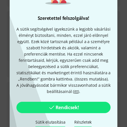
BX3
Szeretettel felszolgálva!
A sütik segítségével igyekszünk a legjobb vásárlási
élményt biztosítani, minden, ezzel járó előnnyel
együtt. Ezek közé tartoznak például a a személyre
szabott hirdetések és akciók, valamint a
preferenciák mentése. Ha ezzel nincsenek
fenntartásaid, kérjük, egyszerűen csak add meg
Tesztbeszámoló
beleegyezésed a sütik preferenciákat,
Oxygen Pro 49
statisztikákat és marketinget érintő használatára a
„Rendben!” gombra kattintva. (
összes mutatása
).
A jóváhagyásodat bármikor visszavonhatod a sütik
beállításainál (
itt
).
Rendicsek!
Sütik elutasítása
Részletek