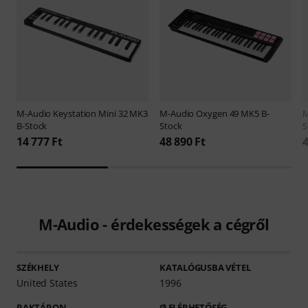
M-Audio
Keystation Mini 32 MK3
M-Audio
Oxygen 49 MK5 B-
M
B-Stock
Stock
S
14 777 Ft
48 890 Ft
4
M-Audio - érdekességek a cégről
SZÉKHELY
KATALÓGUSBA VÉTEL
United States
1996
RAKTÁRON
Ø ELÉRHETŐSÉG