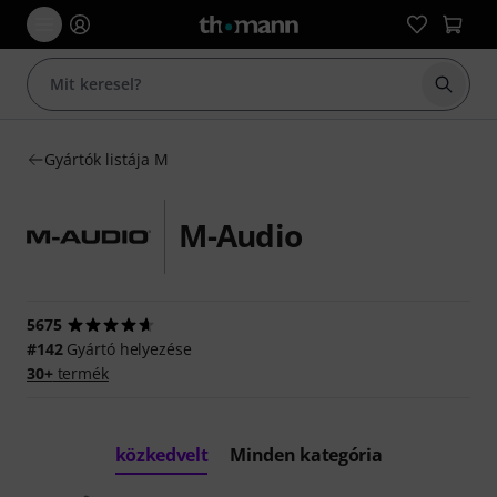
Keresés
Gyártók listája M
M-Audio
5675
#142
Gyártó helyezése
30+
termék
közkedvelt
Minden kategória