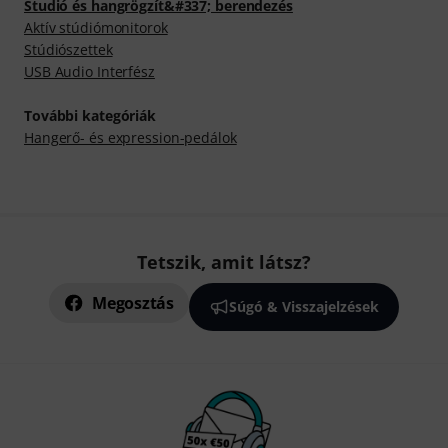
Studió és hangrögzít&#337; berendezés
Aktív stúdiómonitorok
Stúdiószettek
USB Audio Interfész
További kategóriák
Hangerő- és expression-pedálok
Tetszik, amit látsz?
Megosztás
Súgó & Visszajelzések