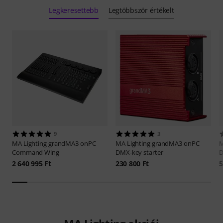
Legkeresettebb
Legtöbbször értékelt
9
3
MA Lighting
grandMA3 onPC
MA Lighting
grandMA3 onPC
M
Command Wing
DMX-key starter
D
2 640 995 Ft
230 800 Ft
5