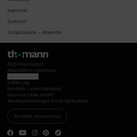
Kapcsolat
Szaküzlet
Szolgáltatások -- áttekintés
ÁSZF
/
Impresszum
Adatvédelmi nyilatkozat
Süti beállítások
Elállási jog
Rendelés / szerződéskötés
Garancia hibák esetén
Akadálymentességet érintő tájékoztatás
Rendelés visszavonása