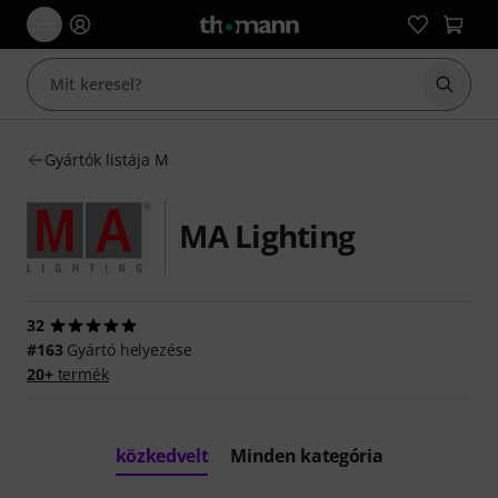
Keresés
Gyártók listája M
MA Lighting
32
#163
Gyártó helyezése
20+
termék
közkedvelt
Minden kategória