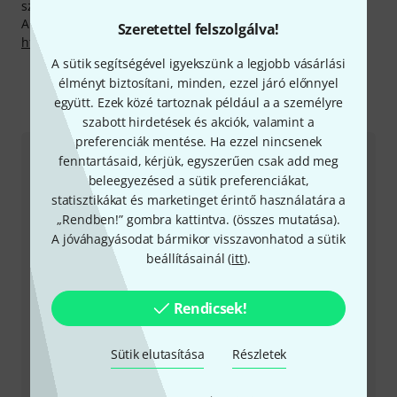
szolgáltatásokat is készek nyújtani.
A gyártóval kapcsolatban itt találsz bővebb tájékoztatást:
Szeretettel felszolgálva!
http://www.malighting.de
A sütik segítségével igyekszünk a legjobb vásárlási
élményt biztosítani, minden, ezzel járó előnnyel
együtt. Ezek közé tartoznak például a a személyre
Így érhetsz el minket
szabott hirdetések és akciók, valamint a
preferenciák mentése. Ha ezzel nincsenek
fenntartásaid, kérjük, egyszerűen csak add meg
Ügyfélszolgálat - Magyarország
beleegyezésed a sütik preferenciákat,
statisztikákat és marketinget érintő használatára a
„Rendben!” gombra kattintva. (
összes mutatása
).
A jóváhagyásodat bármikor visszavonhatod a sütik
beállításainál (
itt
).
+49-9546-9223-531
Rendicsek!
Ügyfélszolgálatunk minden kérdés és észrevétel esetén
örömmel áll rendelkezésedre
Sütik elutasítása
Részletek
Készítsd elő ügyfélszámodat