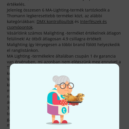
értékelés.
Jelenleg összesen 6 MA-Lighting-termék tartózkodik a
Thomann legkeresettebb termékei közt, az alábbi
kategóriákban:
DMX kontrollpultok
és
Interfészek és
csomópontok
.
Vásárlóink számos Malighting -terméket értékelnek átlagon
felülinek! Az ötből átlagosan 4.9 csillagra értékelt
Malighting így lényegesen a többi brand fölött helyezkedik
el ranglistánkon.
MA Lighting -termékekre általában csupán 1 év garancia
van érvényben, mi azonban nem elégszünk meg ennyivel a
Thomann-nál, és saját zsebünkre gondoskodunk további
két év garanciáról.
Vásárlóink számos MA Lighting-termék iránt érdeklődnek
kimagasló mértékben. Az elmúlt hónapban átlagosan
minden egyes MA Lighting-terméket 2.000 alkalommal
néztek meg maguknak az érdeklődők a Thomann online
áruházban.
3 éves Thomann-garanciánk mellett minden MA Lighting -
termékre biztosítunk egy 30 napos pénzvisszafizetési
garanciát is. Komoly szaktudással rendelkező
munkatársaink ezen felül telephelyünkön további