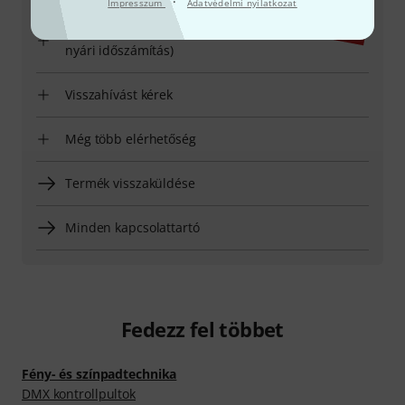
·
Impresszum
Adatvédelmi nyilatkozat
Nyitvatartási idő (CEST - Közép-európai
nyári időszámítás)
Visszahívást kérek
Még több elérhetőség
Termék visszaküldése
Minden kapcsolattartó
Fedezz fel többet
Fény- és színpadtechnika
DMX kontrollpultok