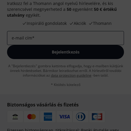
Iratkozz fel a Thomann angol nyelvű hírlevelére, és kis
szerencsével megnyerheted a
50
egyenként
50 € értékű
utalvány
egyikét.
Inspiráló gondolatok
Akciók
Thomann
e-mail cím
*
Bejelentkezés
A "Bejelentkezés" gombra kattintva elfogadja, hogy e-mailben küldjünk
önnek hirdetéseket. Bármikor leiratkozhat erről. A hírlevélről további
információkat az
data protection guideline
-ben talál.
* Kitöltés kötelező
Biztonságos vásárlás és fizetés
Fizessen biztonságosan, titkosítással: Banki átutalás vagy