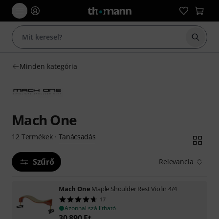
Keresés
Minden kategória
Mach One
Tanácsadás
12
Termékek
·
Szűrő
Relevancia
Mach One
Maple Shoulder Rest Violin 4/4
17
Azonnal szállítható
30 890
Ft