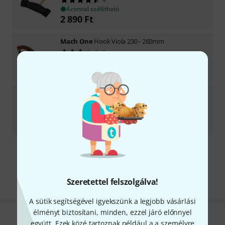
Azonnal szállítható
2 890
Ft
Mach One
Hook Viola 230 - 260mm
5
Azonnal szállítható
32 390
Ft
Mach One
Hook Viola 230 - 260mm B-Stock
Azonnal szállítható
26 990
Ft
Díjmentes szállítás 79 000 Ft fölött
Minden ár tartalmazza az ÁFÁ-t
Szeretettel felszolgálva!
A sütik segítségével igyekszünk a legjobb vásárlási
élményt biztosítani, minden, ezzel járó előnnyel
együtt. Ezek közé tartoznak például a a személyre
Tetszik, amit látsz?