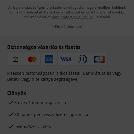
A "Bejelentkezés" gombra kattintva elfogadja, hogy e-mailben küldjünk
önnek hirdetéseket. Bármikor leiratkozhat erről. A hírlevélről további
információkat az
data protection guideline
-ben talál.
* Kitöltés kötelező
Biztonságos vásárlás és fizetés
Fizessen biztonságosan, titkosítással: Banki átutalás vagy
Betéti- vagy hitelkártya segítségével
Előnyök
3 éves Thomann-garancia
30 napos pénzvisszafizetési garancia
Javítás/Szervizelés