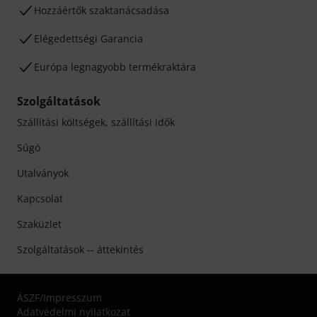
Hozzáértők szaktanácsadása
Elégedettségi Garancia
Európa legnagyobb termékraktára
Szolgáltatások
Szállítási költségek, szállítási idők
Súgó
Utalványok
Kapcsolat
Szaküzlet
Szolgáltatások -- áttekintés
ÁSZF
/
Impresszum
Adatvédelmi nyilatkozat