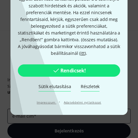
szabott hirdetések és akciók, valamint a
Megosztás
preferenciák mentése. Ha ezzel nincsenek
Súgó & Visszajelzések
fenntartásaid, kérjük, egyszerűen csak add meg
beleegyezésed a sütik preferenciákat,
statisztikákat és marketinget érintő használatára a
„Rendben!” gombra kattintva. (
összes mutatása
).
A jóváhagyásodat bármikor visszavonhatod a sütik
beállításainál (
itt
).
Rendicsek!
Thomann hírlevél
Iratkozz fel a Thomann angol nyelvű hírlevelére, és kis
szerencsével megnyerheted a
50
egyenként
50 € értékű
Sütik elutasítása
Részletek
utalvány
egyikét.
Inspiráló gondolatok
Akciók
Thomann
·
Impresszum
Adatvédelmi nyilatkozat
e-mail cím
*
Bejelentkezés