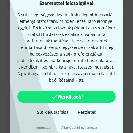
Szeretettel felszolgálva!
CR3.5
A sütik segítségével igyekszünk a legjobb vásárlási
élményt biztosítani, minden, ezzel járó előnnyel
együtt. Ezek közé tartoznak például a a személyre
szabott hirdetések és akciók, valamint a
preferenciák mentése. Ha ezzel nincsenek
fenntartásaid, kérjük, egyszerűen csak add meg
beleegyezésed a sütik preferenciákat,
statisztikákat és marketinget érintő használatára a
„Rendben!” gombra kattintva. (
összes mutatása
).
Tesztbeszámoló
A jóváhagyásodat bármikor visszavonhatod a sütik
Mix12FX
beállításainál (
itt
).
Rendicsek!
Sütik elutasítása
Részletek
·
Impresszum
Adatvédelmi nyilatkozat