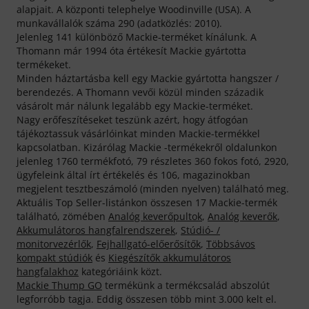
alapjait. A központi telephelye Woodinville (USA). A
munkavállalók száma 290 (adatközlés: 2010).
Jelenleg 141 különböző Mackie-terméket kínálunk. A
Thomann már 1994 óta értékesít Mackie gyártotta
termékeket.
Minden háztartásba kell egy Mackie gyártotta hangszer /
berendezés. A Thomann vevői közül minden századik
vásárolt már nálunk legalább egy Mackie-terméket.
Nagy erőfeszítéseket teszünk azért, hogy átfogóan
tájékoztassuk vásárlóinkat minden Mackie-termékkel
kapcsolatban. Kizárólag Mackie -termékekről oldalunkon
jelenleg 1760 termékfotó, 79 részletes 360 fokos fotó, 2920,
ügyfeleink által írt értékelés és 106, magazinokban
megjelent tesztbeszámoló (minden nyelven) található meg.
Aktuális Top Seller-listánkon összesen 17 Mackie-termék
található, zömében
Analóg keverőpultok
,
Analóg keverők
,
Akkumulátoros hangfalrendszerek
,
Stúdió- /
monitorvezérlők
,
Fejhallgató-előerősítők
,
Többsávos
kompakt stúdiók
és
Kiegészítők akkumulátoros
hangfalakhoz
kategóriáink közt.
Mackie Thump GO
termékünk a termékcsalád abszolút
legforróbb tagja. Eddig összesen több mint 3.000 kelt el.