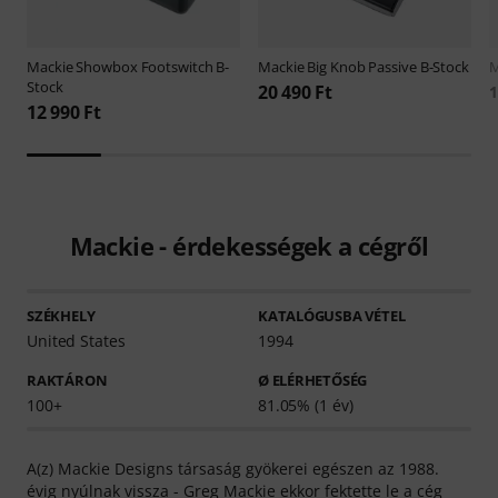
Mackie
Showbox Footswitch B-
Mackie
Big Knob Passive B-Stock
M
Stock
20 490 Ft
1
12 990 Ft
Mackie - érdekességek a cégről
SZÉKHELY
KATALÓGUSBA VÉTEL
United States
1994
RAKTÁRON
Ø ELÉRHETŐSÉG
100+
81.05% (1 év)
A(z) Mackie Designs társaság gyökerei egészen az 1988.
évig nyúlnak vissza - Greg Mackie ekkor fektette le a cég