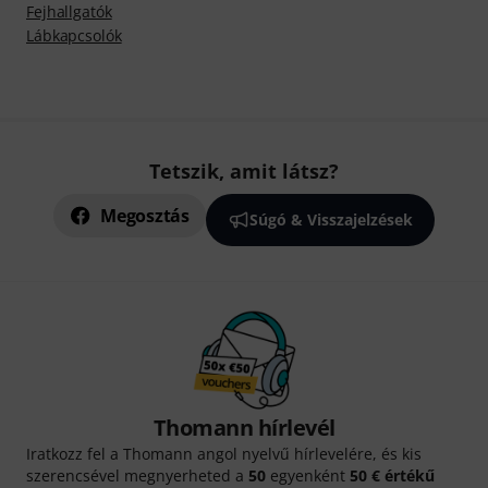
Fejhallgatók
Lábkapcsolók
Tetszik, amit látsz?
Megosztás
Súgó & Visszajelzések
Thomann hírlevél
Iratkozz fel a Thomann angol nyelvű hírlevelére, és kis
szerencsével megnyerheted a
50
egyenként
50 € értékű