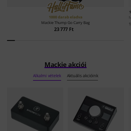
1000 darab eladva
M
Mackie
Thump Go Carry Bag
1
23 777 Ft
Mackie akciói
Alkalmi vételek
Aktuális akcióink