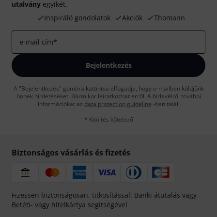
utalvány
egyikét.
Inspiráló gondolatok
Akciók
Thomann
e-mail cím
*
Bejelentkezés
A "Bejelentkezés" gombra kattintva elfogadja, hogy e-mailben küldjünk
önnek hirdetéseket. Bármikor leiratkozhat erről. A hírlevélről további
információkat az
data protection guideline
-ben talál.
* Kitöltés kötelező
Biztonságos vásárlás és fizetés
Fizessen biztonságosan, titkosítással: Banki átutalás vagy
Betéti- vagy hitelkártya segítségével