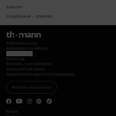
Szaküzlet
Szolgáltatások -- áttekintés
ÁSZF
/
Impresszum
Adatvédelmi nyilatkozat
Süti beállítások
Elállási jog
Rendelés / szerződéskötés
Garancia hibák esetén
Akadálymentességet érintő tájékoztatás
Rendelés visszavonása
Rólunk