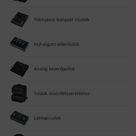
Többsávos kompakt stúdiók
Fejhallgató-előerősítők
Analóg keverőpultok
Táskák stúdiófelszereléshez
Lábkapcsolók