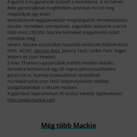
A gyártó 2 év garanciát biztosít a termékeire, a mi három
éves garanciáknak megfelelően azonban mi ezt még
megtoldjuk egy évvel.
Weboldalunk leggyakrabban meglátogatott termékoldalain
Mackie -termékek szerepelnek. Legutóbbi adataink szerint
több mint 230.000, Mackie-terméket megjelenítő oldalt
nyitottak meg.
Ismert, Mackie-eszközöket használó zenészek (többek közt)
INXS, AC/DC,
Vernon Reid
, Johnny Tech, Linkin Park, Roger
Waters és Liam Howlett.
3 éves Thomann-garanciánk mellett minden Mackie -
termékre biztosítunk egy 30 napos pénzvisszafizetési
garanciát is. Komoly szaktudással rendelkező
munkatársaink ezen felül telephelyünkön további
szolgáltatásokat is készek nyújtani.
A gyártóval kapcsolatban itt találsz bővebb tájékoztatást:
http://www.mackie.com
Még több Mackie