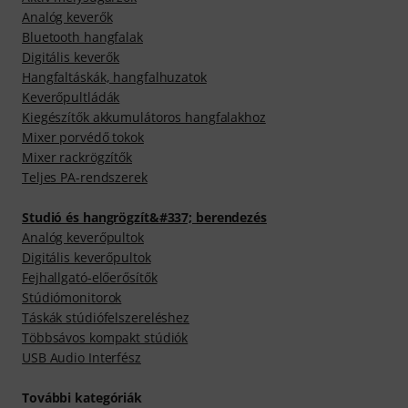
Analóg keverők
Bluetooth hangfalak
Digitális keverők
Hangfaltáskák, hangfalhuzatok
Keverőpultládák
Kiegészítők akkumulátoros hangfalakhoz
Mixer porvédő tokok
Mixer rackrögzítők
Teljes PA-rendszerek
Studió és hangrögzít&#337; berendezés
Analóg keverőpultok
Digitális keverőpultok
Fejhallgató-előerősítők
Stúdiómonitorok
Táskák stúdiófelszereléshez
Többsávos kompakt stúdiók
USB Audio Interfész
További kategóriák