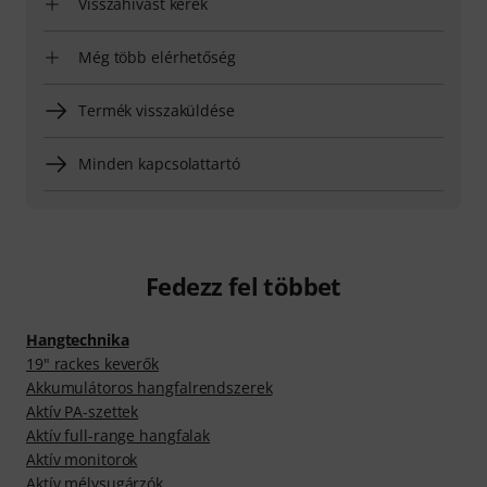
Visszahívást kérek
Még több elérhetőség
Termék visszaküldése
Minden kapcsolattartó
Fedezz fel többet
Hangtechnika
19" rackes keverők
Akkumulátoros hangfalrendszerek
Aktív PA-szettek
Aktív full-range hangfalak
Aktív monitorok
Aktív mélysugárzók