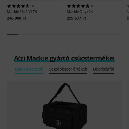
32
8
Mackie
1642 VLZ4
Mackie
Onyx24
M
9
246 900 Ft
299 677 Ft
A(z) Mackie gyártó csúcstermékei
Legkeresettebb
Legtöbbször értékelt
Dicsőségfal