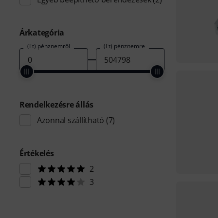
Árkategória
(Ft) pénznemről
(Ft) pénznemre
Rendelkezésre állás
Azonnal szállítható
(7)
Értékelés
2
3