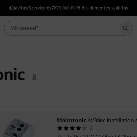
Javítás/Szervizelés
79 000 Ft fölött díjmentes szállítás
Kere
onic
8
Maintronic
AV30ec Installation 
3
2x 15 / 10 W / 4 Ohm / 8 Ohm 