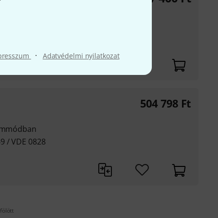
 ELA, POS, múzeumok
·
presszum
Adatvédelmi nyilatkozat
504 798
Ft
üzemmódban
9 / VDE 0828
fölött