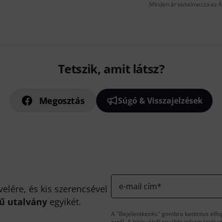
Minden ár tartalmazza az Á
Tetszik, amit látsz?
Megosztás
Súgó & Visszajelzések
e-mail cím
*
velére, és kis szerencsével
kű utalvány
egyikét.
A "Bejelentkezés" gombra kattintva elfo
erről. A hírlevélről további információka