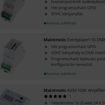
Eseményvezérelt audiolejátsz
Hét programozható GPIO
SDHC kártyanyílás
Azonnal szállítható
Maintronic
Eventplayer110 DM
Hét programozható GPIO
SDHC kártyahely és DMX interf
Programozható lejátszási par
konfiguráción keresztül
Azonnal szállítható
Maintronic
AV30 100V Amplifie
1
Teljesítmény: 1x 25 watt 24 V D