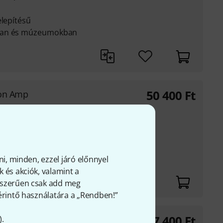
elepítésű
-ban és múzeumokban
50 400
Ft
ion Amp
 ohm vagy 1x 30 W - 8
hez POS-ban,
ni, minden, ezzel járó előnnyel
 és akciók, valamint a
gyszerűen csak add meg
 érintő használatára a „Rendben!”
97 400
Ft
ierDIN-Rail
).