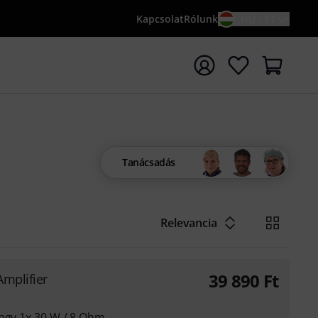
Kapcsolat
Rólunk
HU / FT
sés indítása {searchTerm} keresőszóval
Tanácsadás
Relevancia
39 890
Ft
Amplifier
vagy 1x 30 W / 8 Ohm