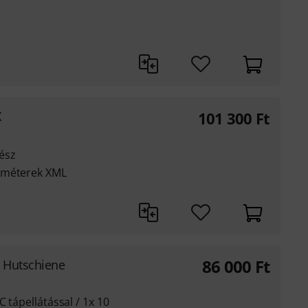
ó
X
101 300
Ft
ész
améterek XML
86 000
Ft
r Hutschiene
C tápellátással / 1x 10