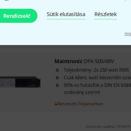
Teljesítmény: 1x 25 watt
Sütik elutasítása
Részletek
Ideális kis fix telepítésekhez
Rendicsek!
területén
Tápellátás 12-24 Volt
Im
Azonnal szállítható
Maintronic
DPA 500/48V
Teljesítmény: 2x 250 watt RMS
Csak kilenc watt készenléti 
90%-os hatásfok a DIN EN 6084
szabvány szerint
Beszerzés folyamatban
Díjmentes szállítás 79 000 Ft 