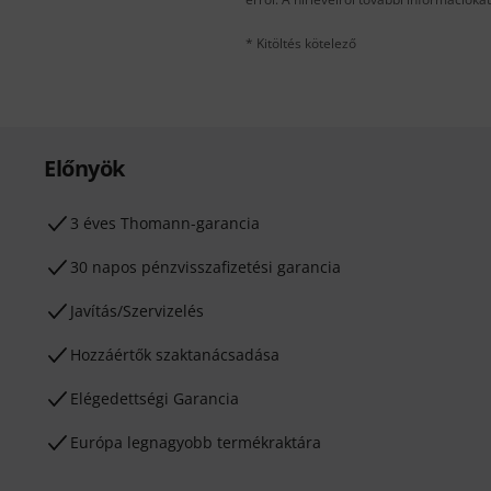
* Kitöltés kötelező
Előnyök
3 éves Thomann-garancia
30 napos pénzvisszafizetési garancia
Javítás/Szervizelés
Hozzáértők szaktanácsadása
Elégedettségi Garancia
Európa legnagyobb termékraktára