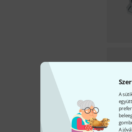
Szer
A süti
együtt
prefer
beleeg
gombra
A jóvá