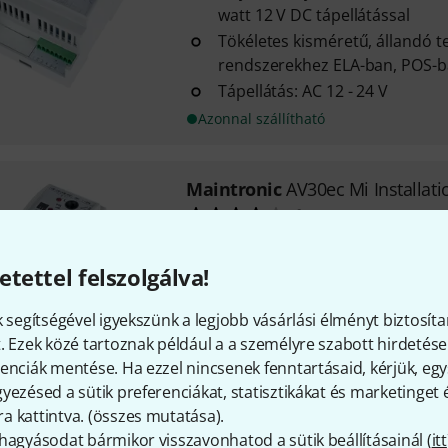
watt 12 V DC tápellátással
Tökéletes kisméretű, állandó t
rendszerekhez ELA-ban, POS
Tápellátás: AC 12 - 24 V
Azonnal szállítható
Maintronic
AV30ec Mi Installat
1
Teljesítmény: 2x 15/10 W - 4/8
ohm
etettel felszolgálva!
Ideális kis állandó telepítések
múzeumokban
k segítségével igyekszünk a legjobb vásárlási élményt biztosíta
Tápellátás 12-24 Volt
. Ezek közé tartoznak például a a személyre szabott hirdetések
enciák mentése. Ha ezzel nincsenek fenntartásaid, kérjük, e
Azonnal szállítható
yezésed a sütik preferenciákat, statisztikákat és marketinget
 kattintva. (
összes mutatása
).
hagyásodat bármikor visszavonhatod a sütik beállításainál (
Maintronic
AV30 100V Mi Amplif
itt