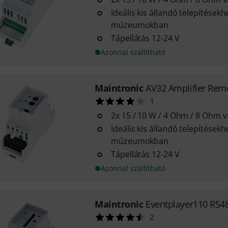
Ideális kis állandó telepítések
múzeumokban
Tápellátás 12-24 V
Azonnal szállítható
Maintronic
AV32 Amplifier Rem
1
2x 15 / 10 W / 4 Ohm / 8 Ohm 
Ideális kis állandó telepítések
múzeumokban
Tápellátás 12-24 V
Azonnal szállítható
Maintronic
Eventplayer110 RS4
2