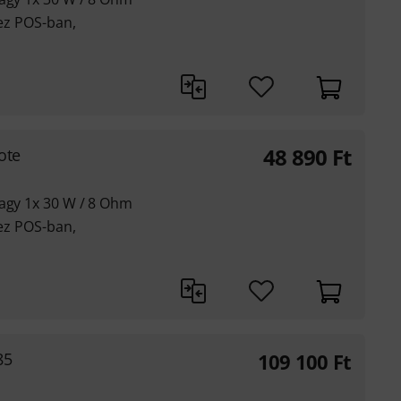
hez POS-ban,
48 890
Ft
ote
vagy 1x 30 W / 8 Ohm
hez POS-ban,
85
109 100
Ft