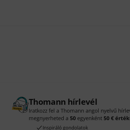
Thomann hírlevél
Iratkozz fel a Thomann angol nyelvű hírle
megnyerheted a
50
egyenként
50 € érté
Inspiráló gondolatok