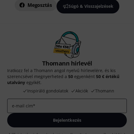
Megosztás
Súgó & Visszajelzések
Thomann hírlevél
Iratkozz fel a Thomann angol nyelvű hírlevelére, és kis
szerencsével megnyerheted a
50
egyenként
50 € értékű
utalvány
egyikét.
Inspiráló gondolatok
Akciók
Thomann
e-mail cím
*
Bejelentkezés