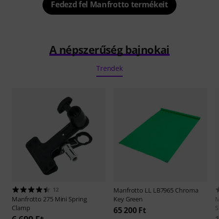
Fedezd fel Manfrotto termékeit
A népszerűség bajnokai
Trendek
12
Manfrotto
LL LB7965 Chroma
Manfrotto
275 Mini Spring
Key Green
M
Clamp
S
65 200 Ft
6 699 Ft
1