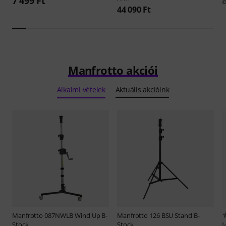
7 499 Ft
44 090 Ft
Manfrotto akciói
Alkalmi vételek
Aktuális akcióink
Manfrotto
087NWLB Wind Up B-
Manfrotto
126 BSU Stand B-
Stock
Stock
M