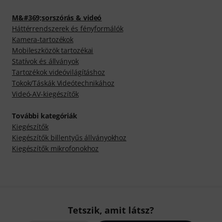
M&#369;sorszórás & videó
Háttérrendszerek és fényformálók
Kamera-tartozékok
Mobileszközök tartozékai
Statívok és állványok
Tartozékok videóvilágításhoz
Tokok/Táskák Videótechnikához
Videó-AV-kiegészítők
További kategóriák
Kiegészítők
Kiegészítők billentyűs állványokhoz
Kiegészítők mikrofonokhoz
Tetszik, amit látsz?