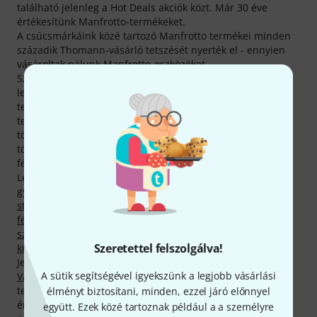
található jelenleg a Hot Deals akciók közt. Már 30 éve
értékesítünk Manfrotto-termékeket.
A csúcsmárkáink közé tartozó Manfrotto termékei minden
századik Thomann-vásárló tetszését nyerték el - ennyien
vásároltak nálunk Manfrotto-eszközöket.
Szeretnénk oldalunk minden egyes látogatóját a
legalaposabban tájékoztatni Manfrotto gyártotta
termékeinkről, amiről jelenleg 8748 médiatartalom,
tesztbeszámoló és értékelés gondoskodik, nem beszélve a
többi, érdeklődésre számot tartó tudnivalóról, amiket
többek közt 2120 termékfotó, 120 különböző 360 fokos
fénykép és 6508 értékelés biztosít.
Legkeresettebb termékeink közt jelenleg 48, Manfrotto
gyártotta termék található,
Fényállványok
,
Satuk, karok,
stb.
,
Gémek, hattyúnyakak
,
Háttérrendszerek és
fényformálók
,
Mikrofonállványok és -tartók
,
Fényhíd
szettek, háttér- és kulisszarendszerek
és
Monitor- és
Szeretettel felszolgálva!
kijelzőtartók
kategóriáinkban.
Jelenleg legkeresettebb termékünk neve
Manfrotto 244N
A sütik segítségével igyekszünk a legjobb vásárlási
Variable Friction Arm
. Az abszolút bajnok Manfrotto -
termék pedig az áruházunkból eddig 100.000 alkalommal
élményt biztosítani, minden, ezzel járó előnnyel
értékesített, vásárlóink körében nagy népszerűségnek
együtt. Ezek közé tartoznak például a a személyre