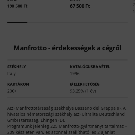
G
67 500 Ft
190 500 Ft
1
Manfrotto - érdekességek a cégről
SZÉKHELY
KATALÓGUSBA VÉTEL
Italy
1996
RAKTÁRON
Ø ELÉRHETŐSÉG
200+
93.25% (1 év)
A(z) Manfrottotársaság székhelye Bassano del Grappa (I). A
hivatalos németországi székhely a(z) Ultralite Deutschland
GmbH társaság, Ehingen (D).
Programunk jelenleg 225 Manfrotto-gyártmányt tartalmaz –
209 készleten van, és azonnal szállítható és 2 ajánlat