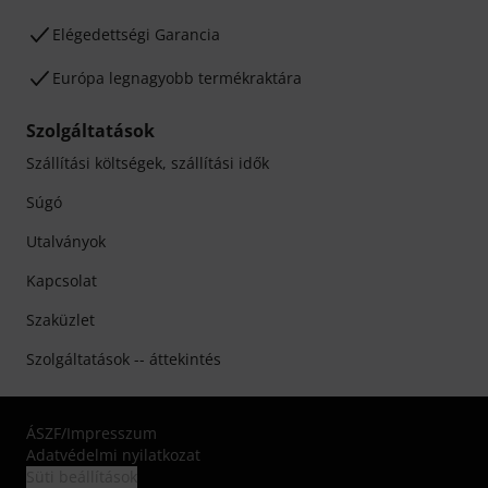
Elégedettségi Garancia
Európa legnagyobb termékraktára
Szolgáltatások
Szállítási költségek, szállítási idők
Súgó
Utalványok
Kapcsolat
Szaküzlet
Szolgáltatások -- áttekintés
ÁSZF
/
Impresszum
Adatvédelmi nyilatkozat
Süti beállítások