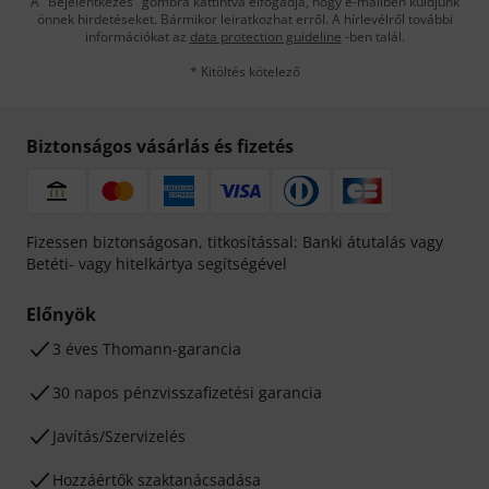
A "Bejelentkezés" gombra kattintva elfogadja, hogy e-mailben küldjünk
önnek hirdetéseket. Bármikor leiratkozhat erről. A hírlevélről további
információkat az
data protection guideline
-ben talál.
* Kitöltés kötelező
Biztonságos vásárlás és fizetés
Fizessen biztonságosan, titkosítással: Banki átutalás vagy
Betéti- vagy hitelkártya segítségével
Előnyök
3 éves Thomann-garancia
30 napos pénzvisszafizetési garancia
Javítás/Szervizelés
Hozzáértők szaktanácsadása