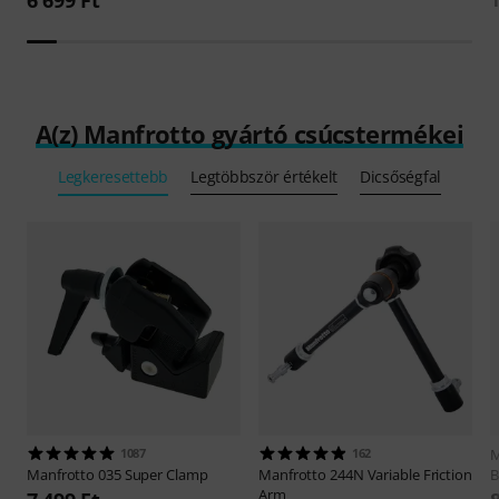
A(z) Manfrotto gyártó csúcstermékei
Legkeresettebb
Legtöbbször értékelt
Dicsőségfal
1087
162
M
Manfrotto
035 Super Clamp
Manfrotto
244N Variable Friction
B
Arm