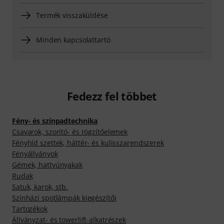
Termék visszaküldése
Minden kapcsolattartó
Fedezz fel többet
Fény- és színpadtechnika
Csavarok, szorító- és rögzítőelemek
Fényhíd szettek, háttér- és kulisszarendszerek
Fényállványok
Gémek, hattyúnyakak
Rudak
Satuk, karok, stb.
Színházi spotlámpák kiegészítői
Tartozékok
Állványzat- és towerlift-alkatrészek