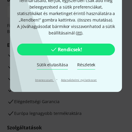
fenntartásaid, kérjük, egyszerűen csak add meg
beleegyezésed a sütik preferenciákat,
statisztikákat és marketinget érintő használatára a
„Rendben!” gombra kattintva. (
összes mutatása
).
Fizessen biztonságosan, titkosítással: Banki átutalás vagy
A jóváhagyásodat bármikor visszavonhatod a sütik
Betéti- vagy hitelkártya segítségével
beállításainál (
itt
).
Előnyök
Rendicsek!
3 éves Thomann-garancia
Sütik elutasítása
Részletek
30 napos pénzvisszafizetési garancia
Javítás/Szervizelés
·
Impresszum
Adatvédelmi nyilatkozat
Hozzáértők szaktanácsadása
Elégedettségi Garancia
Európa legnagyobb termékraktára
Szolgáltatások