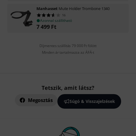
Manhasset
Mute Holder Trombone 1340
16
Azonnal szállítható
7 499
Ft
Díjmentes szállítás 79 000 Ft fölött
Minden ár tartalmazza az ÁFÁ-t
Tetszik, amit látsz?
Megosztás
Súgó & Visszajelzések