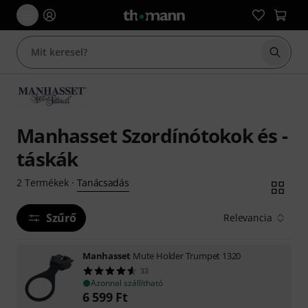
Keresés
Manhasset Szordínótokok és -
táskák
Tanácsadás
2
Termékek
·
Szűrő
Relevancia
Manhasset
Mute Holder Trumpet 1320
33
Azonnal szállítható
6 599
Ft