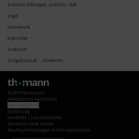
Szállítási költségek, szállítási idők
Súgó
Utalványok
Kapcsolat
Szaküzlet
Szolgáltatások -- áttekintés
ÁSZF
/
Impresszum
Adatvédelmi nyilatkozat
Süti beállítások
Elállási jog
Rendelés / szerződéskötés
Garancia hibák esetén
Akadálymentességet érintő tájékoztatás