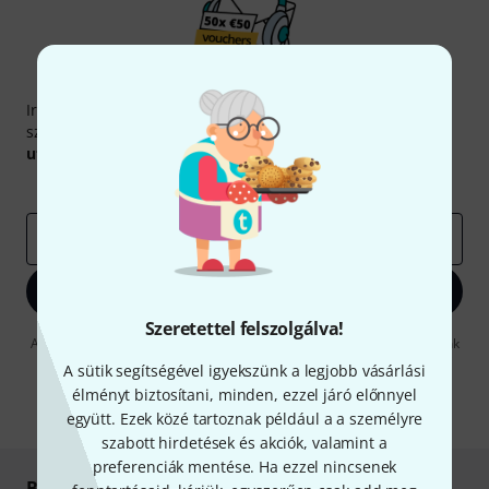
Thomann hírlevél
Iratkozz fel a Thomann angol nyelvű hírlevelére, és kis
szerencsével megnyerheted a
50
egyenként
50 € értékű
utalvány
egyikét.
Inspiráló gondolatok
Akciók
Thomann
e-mail cím
*
Bejelentkezés
Szeretettel felszolgálva!
A "Bejelentkezés" gombra kattintva elfogadja, hogy e-mailben küldjünk
önnek hirdetéseket. Bármikor leiratkozhat erről. A hírlevélről további
A sütik segítségével igyekszünk a legjobb vásárlási
információkat az
data protection guideline
-ben talál.
élményt biztosítani, minden, ezzel járó előnnyel
* Kitöltés kötelező
együtt. Ezek közé tartoznak például a a személyre
szabott hirdetések és akciók, valamint a
preferenciák mentése. Ha ezzel nincsenek
Biztonságos vásárlás és fizetés