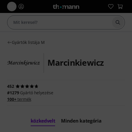
Keresés
Gyártók listája M
Marcinkiewicz
452
#1279
Gyártó helyezése
100+
termék
közkedvelt
Minden kategória