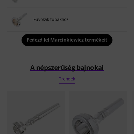
Fúvókák tubákhoz
Fedezd fel Marcinkiewicz termékeit
A népszerűség bajnokai
Trendek