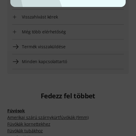
nyári időszámítás)
Visszahívást kérek
Még több elérhetőség
Termék visszaküldése
Minden kapcsolattartó
Fedezz fel többet
Fúvósok
Amerikai szárú szárnykürtfúvókák (9mm)
Fúvókák kornettekhez
Fúvókák tubákhoz