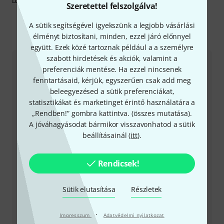
Szeretettel felszolgálva!
A sütik segítségével igyekszünk a legjobb vásárlási
élményt biztosítani, minden, ezzel járó előnnyel
Így érhetsz el minket
együtt. Ezek közé tartoznak például a a személyre
szabott hirdetések és akciók, valamint a
Ügyfélszolgálat - Magyarország
preferenciák mentése. Ha ezzel nincsenek
fenntartásaid, kérjük, egyszerűen csak add meg
beleegyezésed a sütik preferenciákat,
statisztikákat és marketinget érintő használatára a
„Rendben!” gombra kattintva. (
összes mutatása
).
A jóváhagyásodat bármikor visszavonhatod a sütik
+49-9546-9223-531
beállításainál (
itt
).
Ügyfélszolgálatunk minden kérdés és észrevétel esetén
Rendicsek!
örömmel áll rendelkezésedre
Sütik elutasítása
Részletek
Készítsd elő ügyfélszámodat
·
Nyitvatartási idő (CEST - Közép-európai
Impresszum
Adatvédelmi nyilatkozat