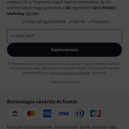
Iratkozz fel a Thomann angol nyelvű hírlevelére, és kis
szerencsével megnyerheted a
50
egyenként
50 € értékű
utalvány
egyikét.
Inspiráló gondolatok
Akciók
Thomann
e-mail cím
*
Bejelentkezés
A "Bejelentkezés" gombra kattintva elfogadja, hogy e-mailben küldjünk
önnek hirdetéseket. Bármikor leiratkozhat erről. A hírlevélről további
információkat az
data protection guideline
-ben talál.
* Kitöltés kötelező
Biztonságos vásárlás és fizetés
Fizessen biztonságosan, titkosítással: Banki átutalás vagy