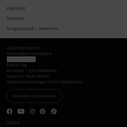
Kapcsolat
Szaküzlet
Szolgáltatások -- áttekintés
ÁSZF
/
Impresszum
Adatvédelmi nyilatkozat
Süti beállítások
Elállási jog
Rendelés / szerződéskötés
Garancia hibák esetén
Akadálymentességet érintő tájékoztatás
Rendelés visszavonása
Rólunk