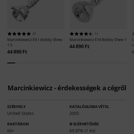
27
11
Marcinkiewicz
E9.1 Bobby Shew
Marcinkiewicz
E14 Bobby Shew 1
M
1.5
#
44 890 Ft
44 890 Ft
4
Marcinkiewicz - érdekességek a cégről
SZÉKHELY
KATALÓGUSBA VÉTEL
United States
2005
RAKTÁRON
Ø ELÉRHETŐSÉG
60+
69.87% (1 év)