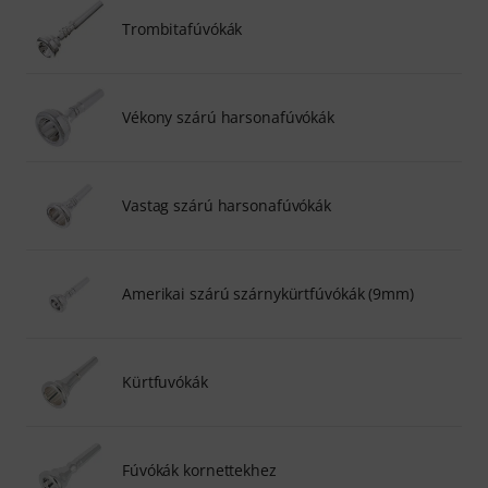
Trombitafúvókák
Vékony szárú harsonafúvókák
Vastag szárú harsonafúvókák
Amerikai szárú szárnykürtfúvókák (9mm)
Kürtfuvókák
Fúvókák kornettekhez