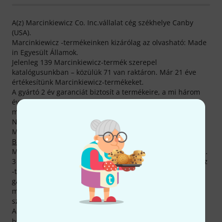
A(z) Marcinkiewicz Co. Inc.vállalat cég székhelye Canby
(USA).
Marcinkiewicz -termékeinken kizárólag az olvasható: Made
in Egyesült Államok.
Jelenleg 139 Marcinkiewicz-termék szerepel
katalógusunkban – közülük 71 van raktáron. Már 21 éve
értékesítünk Marcinkiewicz-termékeket.
A gyártó 2 év garanciát biztosít a termékeire, a mi három
éves garanciáknak megfelelően azonban mi ezt még
megtoldjuk egy évvel.
Népszerű zenészek közt is sokan használnak
Marcinkiewicz-termékeket, köztük Rob Blakeslee,
Rick
Braun
, Ryan Braun, Steve Cannon, John Cox, Andy Fuller,
Mic Gillette , Dave Ginsberg, Steve Jankowski és Vince Mai .
3 éves Thomann-garanciánk mellett minden Marcinkiewicz
-termékre biztosítunk egy 30 napos pénzvisszafizetési
garanciát is. Komoly szaktudással rendelkező
munkatársaink ezen felül telephelyünkön további
szolgáltatásokat is készek nyújtani.
A gyártóval kapcsolatban itt találsz bővebb tájékoztatást:
http://www.marcinkiewicz.com