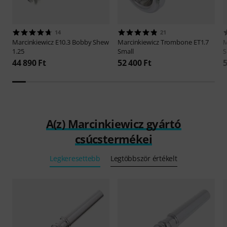
14
21
Marcinkiewicz
E10.3 Bobby Shew
Marcinkiewicz
Trombone ET1.7
M
1.25
Small
S
44 890 Ft
52 400 Ft
5
A(z) Marcinkiewicz gyártó
csúcstermékei
Legkeresettebb
Legtöbbször értékelt