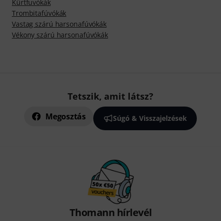
Kürtfuvókák
Trombitafúvókák
Vastag szárú harsonafúvókák
Vékony szárú harsonafúvókák
Tetszik, amit látsz?
Megosztás
Súgó & Visszajelzések
Thomann hírlevél