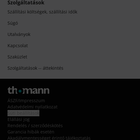
Szolgáltatások
Szállítási költségek, szállítási idők
Súgó
Utalványok
Kapcsolat
Szaküzlet
Szolgáltatások -- áttekintés
ÁSZF
/
Impresszum
Adatvédelmi nyilatkozat
Süti beállítások
Elállási jog
Rendelés / szerződéskötés
Garancia hibák esetén
Akadálymentességet érintő tájékoztatás