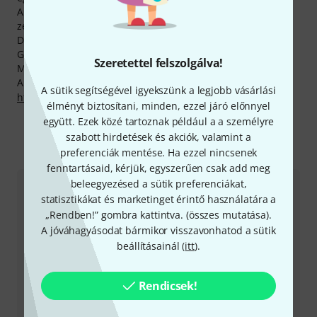
A híres, Marimba One gyártmányú termékeket használó
zenészek közt említhető
Ivana Bilic
,
Colin Currie
, Eriko
Daimo, Beverley Johnston , Miguel Gonzales, Daniella
Ganeva, Koen Plaetinck, Laura Jordan,
Katarzyna Mycka
és
Szeretettel felszolgálva!
Mi Youne Kim.
A gyártóval kapcsolatban itt találsz bővebb tájékoztatást:
A sütik segítségével igyekszünk a legjobb vásárlási
http://www.marimbaone.com
élményt biztosítani, minden, ezzel járó előnnyel
együtt. Ezek közé tartoznak például a a személyre
szabott hirdetések és akciók, valamint a
Így érhetsz el minket
preferenciák mentése. Ha ezzel nincsenek
fenntartásaid, kérjük, egyszerűen csak add meg
beleegyezésed a sütik preferenciákat,
Ügyfélszolgálat - Magyarország
statisztikákat és marketinget érintő használatára a
„Rendben!” gombra kattintva. (
összes mutatása
).
A jóváhagyásodat bármikor visszavonhatod a sütik
beállításainál (
itt
).
Rendicsek!
+49-9546-9223-531