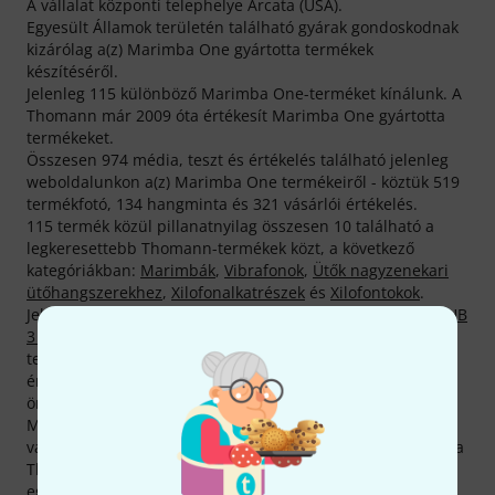
A vállalat központi telephelye Arcata (USA).
Egyesült Államok területén található gyárak gondoskodnak
kizárólag a(z) Marimba One gyártotta termékek
készítéséről.
Jelenleg 115 különböző Marimba One-terméket kínálunk. A
Thomann már 2009 óta értékesít Marimba One gyártotta
termékeket.
Összesen 974 média, teszt és értékelés található jelenleg
weboldalunkon a(z) Marimba One termékeiről - köztük 519
termékfotó, 134 hangminta és 321 vásárlói értékelés.
115 termék közül pillanatnyilag összesen 10 található a
legkeresettebb Thomann-termékek közt, a következő
kategóriákban:
Marimbák
,
Vibrafonok
,
Ütők nagyzenekari
ütőhangszerekhez
,
Xilofonalkatrészek
és
Xilofontokok
.
Jelenleg legkeresettebb termékünk neve
Marimba One DHB
3 Double Helix Mallets
. Az abszolút bajnok Marimba One -
termék pedig az áruházunkból eddig 2.000 alkalommal
értékesített, vásárlóink körében nagy népszerűségnek
örvendő
Marimba One RSB3 Round Sound Mallets
.
Marimba One -termékekre általában csupán 2 év garancia
van érvényben, mi azonban nem elégszünk meg ennyivel a
Thomann-nál, és saját zsebünkre gondoskodunk további
egy év garanciáról.