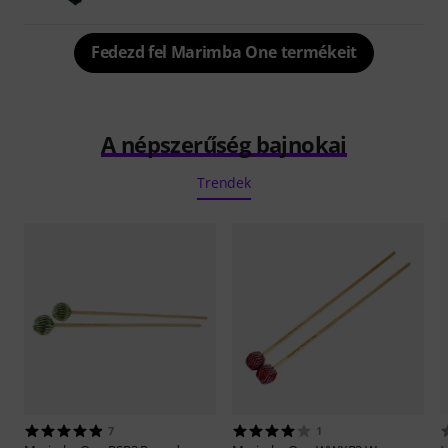
Fedezd fel Marimba One termékeit
A népszerűség bajnokai
Trendek
7
1