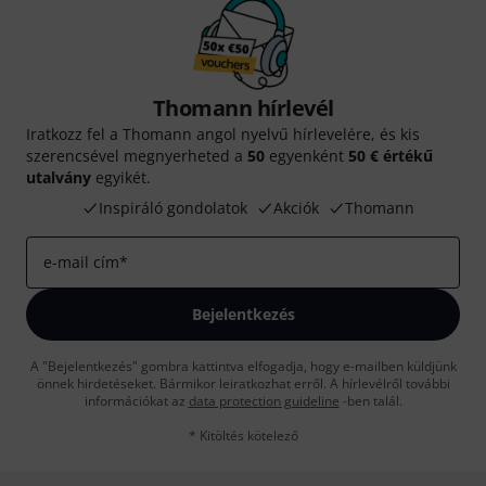
Thomann hírlevél
Iratkozz fel a Thomann angol nyelvű hírlevelére, és kis
szerencsével megnyerheted a
50
egyenként
50 € értékű
utalvány
egyikét.
Inspiráló gondolatok
Akciók
Thomann
e-mail cím
*
Bejelentkezés
A "Bejelentkezés" gombra kattintva elfogadja, hogy e-mailben küldjünk
önnek hirdetéseket. Bármikor leiratkozhat erről. A hírlevélről további
információkat az
data protection guideline
-ben talál.
* Kitöltés kötelező