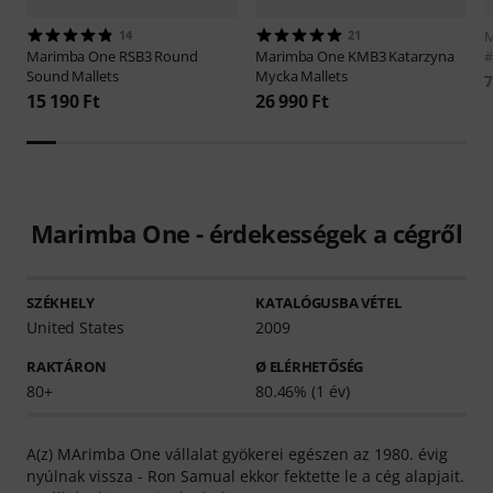
14
21
M
Marimba One
RSB3 Round
Marimba One
KMB3 Katarzyna
#
Sound Mallets
Mycka Mallets
7
15 190 Ft
26 990 Ft
Marimba One - érdekességek a cégről
SZÉKHELY
KATALÓGUSBA VÉTEL
United States
2009
RAKTÁRON
Ø ELÉRHETŐSÉG
80+
80.46% (1 év)
A(z) MArimba One vállalat gyökerei egészen az 1980. évig
nyúlnak vissza - Ron Samual ekkor fektette le a cég alapjait.