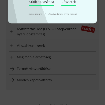
Ügyfélszolgálatunk minden kérdés és észrevétel esetén
Sütik elutasítása
Részletek
örömmel áll rendelkezésedre
·
Impresszum
Adatvédelmi nyilatkozat
Készítsd elő ügyfélszámodat
Nyitvatartási idő (CEST - Közép-európai
nyári időszámítás)
Visszahívást kérek
Még több elérhetőség
Termék visszaküldése
Minden kapcsolattartó