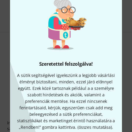
Díjmentes szállítás 79 000 Ft fölött
Minden ár tartalmazza az ÁFÁ-t
Tetszik, amit látsz?
Megosztás
Súgó & Visszajelzések
Szeretettel felszolgálva!
A sütik segítségével igyekszünk a legjobb vásárlási
élményt biztosítani, minden, ezzel járó előnnyel
együtt. Ezek közé tartoznak például a a személyre
szabott hirdetések és akciók, valamint a
preferenciák mentése. Ha ezzel nincsenek
fenntartásaid, kérjük, egyszerűen csak add meg
beleegyezésed a sütik preferenciákat,
Thomann hírlevél
statisztikákat és marketinget érintő használatára a
Iratkozz fel a Thomann angol nyelvű hírlevelére, és kis
„Rendben!” gombra kattintva. (
összes mutatása
).
szerencsével megnyerheted a
50
egyenként
50 € értékű