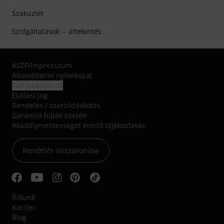
Szaküzlet
Szolgáltatások -- áttekintés
ÁSZF
/
Impresszum
Adatvédelmi nyilatkozat
Süti beállítások
Elállási jog
Rendelés / szerződéskötés
Garancia hibák esetén
Akadálymentességet érintő tájékoztatás
Rendelés visszavonása
Rólunk
Karrier
Blog