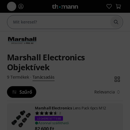
Keresés
Marshall Electronics
Objektívek
Tanácsadás
9
Termékek
·
Szűrő
Relevancia
Marshall Electronics
Lens Pack 6pcs M12
2
LEGKERESETTEBB
Azonnal szállítható
82 600
Ft