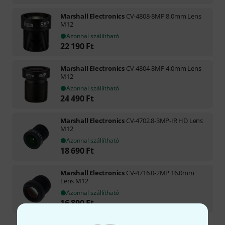
Marshall Electronics
CV-4808-8MP 8.0mm Lens
M12
Azonnal szállítható
22 190
Ft
Marshall Electronics
CV-4804-8MP 4.0mm Lens
M12
Azonnal szállítható
24 490
Ft
Marshall Electronics
CV-4702.8-3MP-IR HD Lens
M12
Azonnal szállítható
18 690
Ft
Marshall Electronics
CV-4716.0-2MP 16.0mm
Lens M12
Azonnal szállítható
16 890
Ft