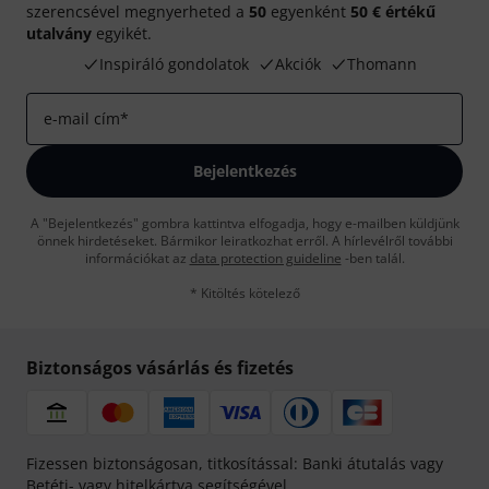
szerencsével megnyerheted a
50
egyenként
50 € értékű
utalvány
egyikét.
Inspiráló gondolatok
Akciók
Thomann
e-mail cím
*
Bejelentkezés
A "Bejelentkezés" gombra kattintva elfogadja, hogy e-mailben küldjünk
önnek hirdetéseket. Bármikor leiratkozhat erről. A hírlevélről további
információkat az
data protection guideline
-ben talál.
* Kitöltés kötelező
Biztonságos vásárlás és fizetés
Fizessen biztonságosan, titkosítással: Banki átutalás vagy
Betéti- vagy hitelkártya segítségével