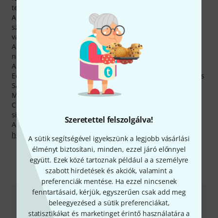
tették le mellette vásárlóink rendeléseik során a voksukat.
A gyártó minden Masterwork-termékre 2 év garanciát
szavatol. Mi ezt a garanciát kibővítve biztosítunk minden
vásárlónk számára 3 évre kiterjedő garanciát.
A Masterwork-holmikat használó zenészek közt számos
nagy név is található, többek közt Andy Lindner,
Zacky
,
Alexander Schröder, Carsten Nickels, Dirk Leibenguth,
Edward Fillip, Christian Hoffe, Leon can dive, Nicolai Ziel és
Sascha Saigin.
Most még olcsóbban tehetsz szert Masterwork-holmikra!
Csak az elmúlt 90 napban 18 Masterwork-termék árát
sikerült áramvonalasítanunk.
Szeretettel felszolgálva!
A gyártóval kapcsolatban itt találsz bővebb tájékoztatást:
http://www.masterwork.com
A sütik segítségével igyekszünk a legjobb vásárlási
élményt biztosítani, minden, ezzel járó előnnyel
együtt. Ezek közé tartoznak például a a személyre
szabott hirdetések és akciók, valamint a
Így érhetsz el minket
preferenciák mentése. Ha ezzel nincsenek
fenntartásaid, kérjük, egyszerűen csak add meg
Ügyfélszolgálat - Magyarország
beleegyezésed a sütik preferenciákat,
statisztikákat és marketinget érintő használatára a