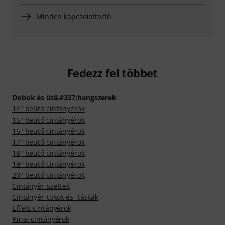
Minden kapcsolattartó
Fedezz fel többet
Dobok és üt&#337;hangszerek
14" beütő cintányérok
15" beütő cintányérok
16" beütő cintányérok
17" beütő cintányérok
18" beütő cintányérok
19" beütő cintányérok
20" beütő cintányérok
Cintányér-szettek
Cintányér-tokok és -táskák
Effekt cintányérok
Kínai cintányérok