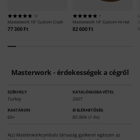
12
7
M
Masterwork
18" Custom Crash
Masterwork
14" Custom Hi-Hat
3
77 300 Ft
82 600 Ft
1
Masterwork - érdekességek a cégről
SZÉKHELY
KATALÓGUSBA VÉTEL
Turkey
2007
RAKTÁRON
Ø ELÉRHETŐSÉG
60+
85.06% (1 év)
A(z) Masterworkcymbals társaság gyökerei egészen az