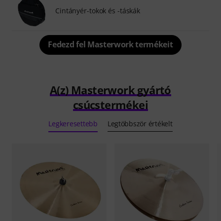
Cintányér-tokok és -táskák
Fedezd fel Masterwork termékeit
A(z) Masterwork gyártó
csúcstermékei
Legkeresettebb
Legtöbbször értékelt