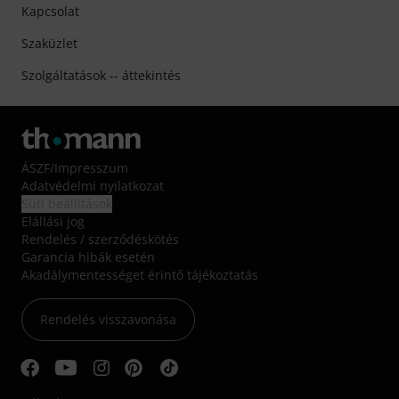
Kapcsolat
Szaküzlet
Szolgáltatások -- áttekintés
ÁSZF
/
Impresszum
Adatvédelmi nyilatkozat
Süti beállítások
Elállási jog
Rendelés / szerződéskötés
Garancia hibák esetén
Akadálymentességet érintő tájékoztatás
Rendelés visszavonása