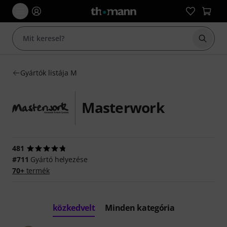
Keresés
Gyártók listája M
Masterwork
481
#711
Gyártó helyezése
70+
termék
közkedvelt
Minden kategória