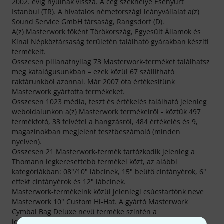
2002. évig nyúlnak vissza. A cég székhelye Esenyurt
Istanbul (TR). A hivatalos németországi leányvállalat a(z)
Sound Service GmbH társaság, Rangsdorf (D).
A(z) Masterwork főként Törökország, Egyesült Államok és
Kínai Népköztársaság területén található gyárakban készíti
termékeit.
Összesen pillanatnyilag 73 Masterwork-terméket találhatsz
meg katalógusunkban – ezek közül 67 szállítható
raktárunkból azonnal. Már 2007 óta értékesítünk
Masterwork gyártotta termékeket.
Összesen 1023 média, teszt és értékelés található jelenleg
weboldalunkon a(z) Masterwork termékeiről - köztük 497
termékfotó, 33 felvétel a hangzásról, 484 értékelés és 9,
magazinokban megjelent tesztbeszámoló (minden
nyelven).
Összesen 21 Masterwork-termék tartózkodik jelenleg a
Thomann legkeresettebb termékei közt, az alábbi
kategóriákban:
08"/10" lábcinek
,
15" beütő cintányérok
,
6"
effekt cintányérok
és
12" lábcinek
.
Masterwork-termékeink közül jelenlegi csúcstartónk neve
Masterwork 10" Custom Hi-Hat
. A gyártó
Masterwork
Cymbal Bag Deluxe
nevű terméke szintén a
legközkedveltebbek egyike — eddig 2.000 alkalommal